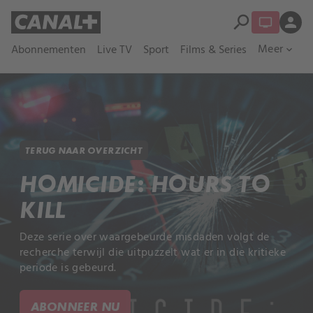
search
person
Meer
Abonnementen
Live TV
Sport
Films & Series
expand_more
TERUG NAAR OVERZICHT
HOMICIDE: HOURS TO
KILL
Deze serie over waargebeurde misdaden volgt de
recherche terwijl die uitpuzzelt wat er in die kritieke
periode is gebeurd.
ABONNEER NU