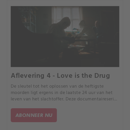
Aflevering 4 - Love is the Drug
De sleutel tot het oplossen van de heftigste
moorden ligt ergens in de laatste 24 uur van het
leven van het slachtoffer. Deze documentaireserie
volgt rechercheurs terwijl ze de puzzelstukjes van
de gebeurtenissen in elkaar proberen te zetten.
ABONNEER NU