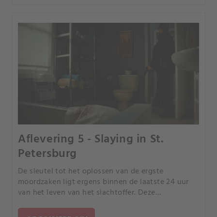
Aflevering 5 - Slaying in St.
Petersburg
De sleutel tot het oplossen van de ergste
moordzaken ligt ergens binnen de laatste 24 uur
van het leven van het slachtoffer. Deze
documentaireserie over waargebeurde misdaden
volgt rechercheurs die gebeurtenissen