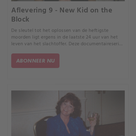
Aflevering 9 - New Kid on the
Block
De sleutel tot het oplossen van de heftigste
moorden ligt ergens in de laatste 24 uur van het
leven van het slachtoffer. Deze documentaireserie
volgt rechercheurs terwijl ze de puzzelstukjes van
de gebeurtenissen in elkaar proberen te zetten.
ABONNEER NU