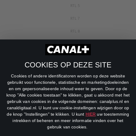
RTL 5
RTL 7
RTL 8
RTL Z
SBS6
COOKIES OP DEZE SITE
Net5
Cookies of andere identificatoren worden op deze website
Veronica
gebruikt voor functionele, statistische en marketingdoeleinden
en om gepersonaliseerde inhoud weer te geven. Door op de
DreamWorks Channel
knop "Alle cookies toestaan" te klikken, gaat u akkoord met het
gebruik van cookies in de volgende domeinen: canalplus.nl en
canaldigitaal.nl. U kunt uw cookie-instellingen wijzigen door op
de knop "Instellingen" te klikken. U kunt
HIER
uw toestemming
intrekken of beheren en meer informatie vinden over het
gebruik van cookies.