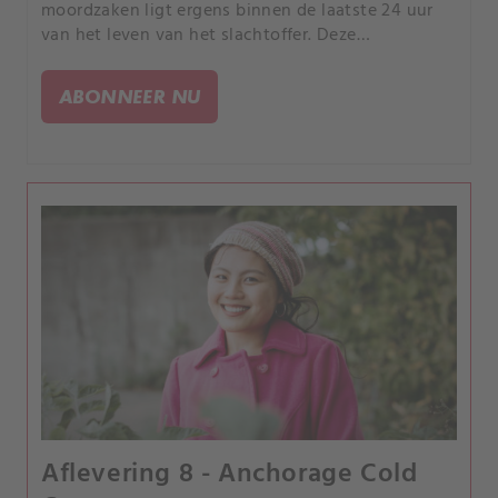
moordzaken ligt ergens binnen de laatste 24 uur
van het leven van het slachtoffer. Deze
documentaireserie over waargebeurde misdaden
volgt rechercheurs die gebeurtenissen
ABONNEER NU
reconstrueren in dat tijdsbestek.
Aflevering 8 - Anchorage Cold