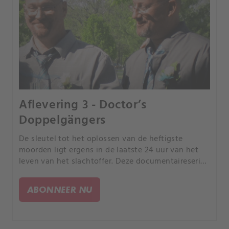
Aflevering 3 - Doctor’s
Doppelgängers
De sleutel tot het oplossen van de heftigste
moorden ligt ergens in de laatste 24 uur van het
leven van het slachtoffer. Deze documentaireserie
volgt rechercheurs terwijl ze de puzzelstukjes van
de gebeurtenissen in elkaar proberen te zetten.
ABONNEER NU