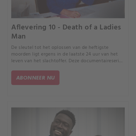
Aflevering 10 - Death of a Ladies
Man
De sleutel tot het oplossen van de heftigste
moorden ligt ergens in de laatste 24 uur van het
leven van het slachtoffer. Deze documentaireserie
volgt rechercheurs terwijl ze de puzzelstukjes van
de gebeurtenissen in elkaar proberen te zetten.
ABONNEER NU