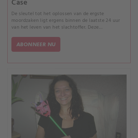
Case
De sleutel tot het oplossen van de ergste
moordzaken ligt ergens binnen de laatste 24 uur
van het leven van het slachtoffer. Deze
documentaireserie over waargebeurde misdaden
volgt rechercheurs die gebeurtenissen
ABONNEER NU
reconstrueren in dat tijdsbestek.