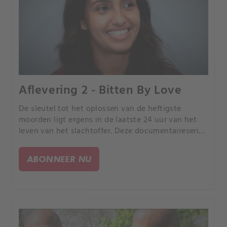
Aflevering 2 - Bitten By Love
De sleutel tot het oplossen van de heftigste
moorden ligt ergens in de laatste 24 uur van het
leven van het slachtoffer. Deze documentaireserie
volgt rechercheurs terwijl ze de puzzelstukjes van
de gebeurtenissen in elkaar proberen te zetten.
ABONNEER NU