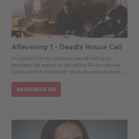
Aflevering 1 - Deadly House Call
De sleutel tot het oplossen van de heftigste
moorden ligt ergens in de laatste 24 uur van het
leven van het slachtoffer. Deze documentaireserie
volgt rechercheurs terwijl ze de puzzelstukjes van
de gebeurtenissen in elkaar proberen te zetten.
ABONNEER NU