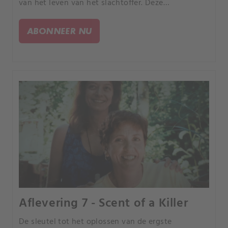
van het leven van het slachtoffer. Deze
documentaireserie over waargebeurde misdaden
volgt rechercheurs die gebeurtenissen
ABONNEER NU
reconstrueren in dat tijdsbestek.
Aflevering 7 - Scent of a Killer
De sleutel tot het oplossen van de ergste