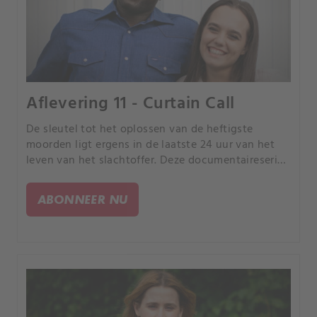
Aflevering 11 - Curtain Call
De sleutel tot het oplossen van de heftigste
moorden ligt ergens in de laatste 24 uur van het
leven van het slachtoffer. Deze documentaireserie
volgt rechercheurs terwijl ze de puzzelstukjes van
de gebeurtenissen in elkaar proberen te zetten.
ABONNEER NU