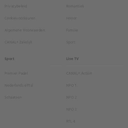
Privacybeleid
Romantiek
Cookievoorkeuren
Horror
Algemene Voorwaarden
Familie
CANAL+ Zakelijk
Sport
Sport
Live TV
Premier Padel
CANAL+ Action
Nederlands elftal
NPO 1
Schaatsen
NPO 2
NPO 3
RTL 4