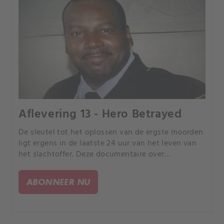
Aflevering 13 - Hero Betrayed
De sleutel tot het oplossen van de ergste moorden
ligt ergens in de laatste 24 uur van het leven van
het slachtoffer. Deze documentaire over
waargebeurde misdaad volgt rechercheurs die met
en macht proberen de zaak op te lossen.
ABONNEER NU