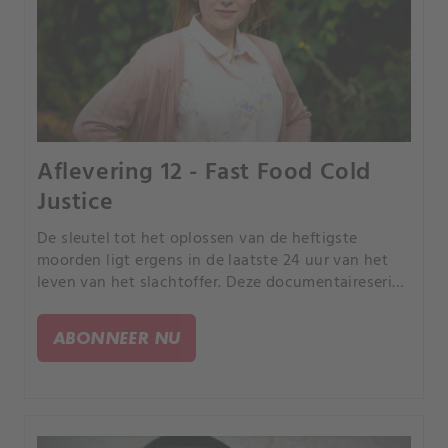
Aflevering 12 - Fast Food Cold
Justice
De sleutel tot het oplossen van de heftigste
moorden ligt ergens in de laatste 24 uur van het
leven van het slachtoffer. Deze documentaireserie
volgt rechercheurs terwijl ze de puzzelstukjes van
de gebeurtenissen in elkaar proberen te zetten.
ABONNEER NU