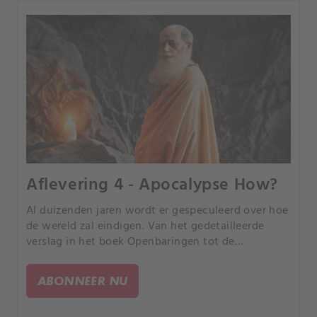
Aflevering 4 - Apocalypse How?
Al duizenden jaren wordt er gespeculeerd over hoe
de wereld zal eindigen. Van het gedetailleerde
verslag in het boek Openbaringen tot de
voorspellingen van Nostradamus en zelfs het
geloof in verwoesting veroorzaakt door een
ABONNEER NU
vreemde blauwe ster.