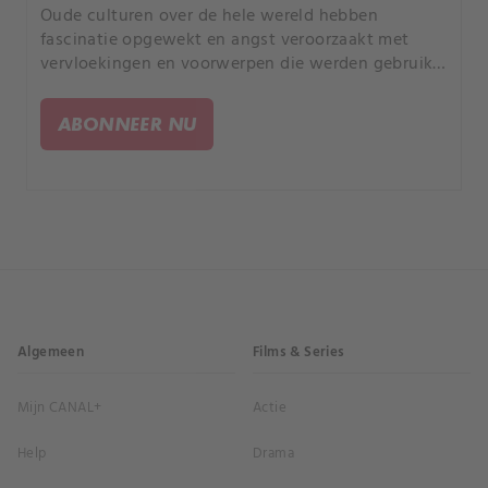
Oude culturen over de hele wereld hebben
fascinatie opgewekt en angst veroorzaakt met
vervloekingen en voorwerpen die werden gebruikt
om ze op te roepen, zoals ringen, tabletten en
stenen. Maar is er bewijs dat sommige echt
ABONNEER NU
hebben gewerkt?.
Algemeen
Films & Series
Mijn CANAL+
Actie
Help
Drama