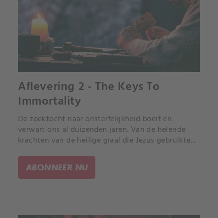
Aflevering 2 - The Keys To
Immortality
De zoektocht naar onsterfelijkheid boeit en
verwart ons al duizenden jaren. Van de helende
krachten van de heilige graal die Jezus gebruikte
bij het laatste avondmaal, tot de ongrijpbare Bron
van de Eeuwige Jeugd en de legendarische Steen
ABONNEER NU
der Wijzen.