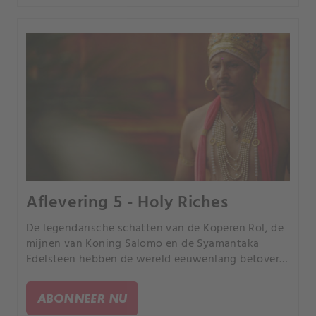
Aflevering 5 - Holy Riches
De legendarische schatten van de Koperen Rol, de
mijnen van Koning Salomo en de Syamantaka
Edelsteen hebben de wereld eeuwenlang betoverd.
Maar zouden deze enorme fortuinen daar nog
steeds kunnen zijn, wachtend om ontdekt te
ABONNEER NU
worden?.