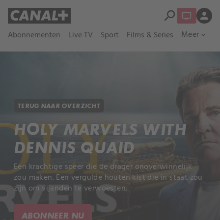
search
person
Meer
Abonnementen
Live TV
Sport
Films & Series
expand_more
TERUG NAAR OVERZICHT
HOLY MARVELS WITH
DENNIS QUAID
Een krachtige speer die de drager onoverwinnelijk
zou maken. Een vergulde houten kist die in staat zou
zijn om vijanden te verwoesten.
ABONNEER NU