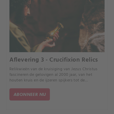
Aflevering 3 - Crucifixion Relics
Relikwieën van de kruisiging van Jezus Christus
fascineren de gelovigen al 2000 jaar, van het
houten kruis en de ijzeren spijkers tot de
doornenkroon en de Speer van het Lot. Bestaan
deze heilige artefacten nog steeds? En zo ja, waar
ABONNEER NU
zijn ze dan?.