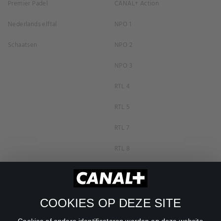
Premier Padel
CANAL+ Action
Nederlands elftal
NPO 1
Schaatsen
NPO 2
NPO 3
RTL 4
RTL 5
RTL 7
RTL 8
RTL Z
SBS6
COOKIES OP DEZE SITE
Net5