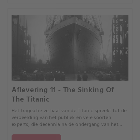
Aflevering 11 - The Sinking Of
The Titanic
Het tragische verhaal van de Titanic spreekt tot de
verbeelding van het publiek en vele soorten
experts, die decennia na de ondergang van het
schip nog steeds naar antwoorden zoeken. Kan
nieuw bewijs meer onthullen over hoe en waarom