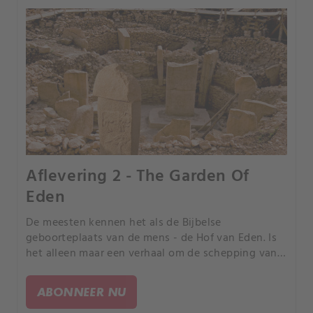
Aflevering 2 - The Garden Of
Eden
De meesten kennen het als de Bijbelse
geboorteplaats van de mens - de Hof van Eden. Is
het alleen maar een verhaal om de schepping van
de mens te verklaren? Of was het een echte plaats?
En als de Hof van Eden heeft bestaan - waar was
ABONNEER NU
het dan precies?.