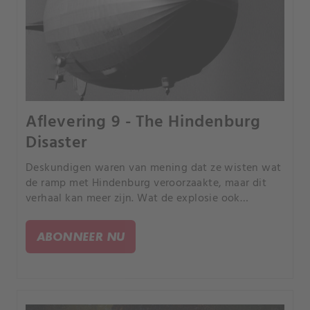
Aflevering 9 - The Hindenburg
Disaster
Deskundigen waren van mening dat ze wisten wat
de ramp met Hindenburg veroorzaakte, maar dit
verhaal kan meer zijn. Wat de explosie ook
veroorzaakte, het betekende niet alleen onheil
voor de Hindenburg, maar voor de hele
ABONNEER NU
luchtschipindustrie.