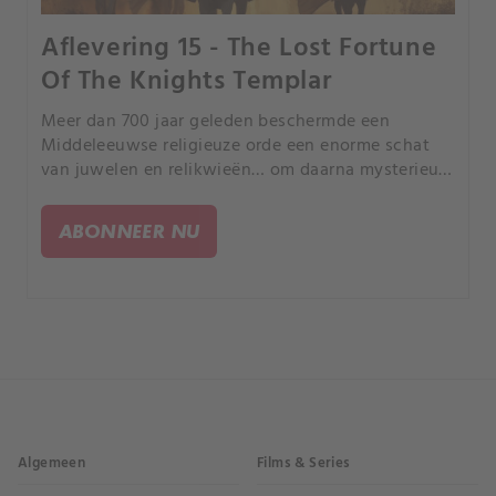
Aflevering 15 - The Lost Fortune
Of The Knights Templar
Meer dan 700 jaar geleden beschermde een
Middeleeuwse religieuze orde een enorme schat
van juwelen en relikwieën… om daarna mysterieus
te verdwijnen. Wat gebeurde met de geheime
schat van de Tempeliers?.
ABONNEER NU
Algemeen
Films & Series