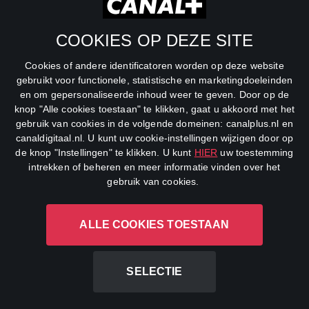
SBS6
COOKIES OP DEZE SITE
Net5
Cookies of andere identificatoren worden op deze website
Veronica
gebruikt voor functionele, statistische en marketingdoeleinden
en om gepersonaliseerde inhoud weer te geven. Door op de
DreamWorks Channel
knop "Alle cookies toestaan" te klikken, gaat u akkoord met het
gebruik van cookies in de volgende domeinen: canalplus.nl en
canaldigitaal.nl. U kunt uw cookie-instellingen wijzigen door op
de knop "Instellingen" te klikken. U kunt
HIER
uw toestemming
intrekken of beheren en meer informatie vinden over het
gebruik van cookies.
ALLE COOKIES TOESTAAN
CANAL+ Luxembourg S. à r.l., Rue Albert Borschette 4, L-1246
Luxembourg R.C.S.
Luxembourg: B 87.905
SELECTIE
All rights reserved