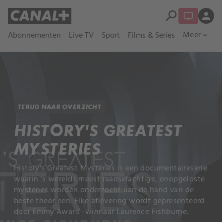
search
person
Meer
Abonnementen
Live TV
Sport
Films & Series
expand_more
TERUG NAAR OVERZICHT
HISTORY'S GREATEST
MYSTERIES
History's Greatest Mysteries is een documentaireserie
waarin ’s werelds meest raadselachtige, onopgeloste
mysteries worden onderzocht aan de hand van de
beste theorieën. Elke aflevering wordt gepresenteerd
door Emmy Award -winnaar Laurence Fishburne.