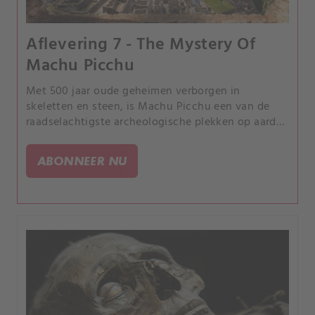
Aflevering 7 - The Mystery Of
Machu Picchu
Met 500 jaar oude geheimen verborgen in
skeletten en steen, is Machu Picchu een van de
raadselachtigste archeologische plekken op aarde
en een van de meest voortdurende raadsels ter
wereld: wie heeft dit verbazingwekkende complex
ABONNEER NU
gebouwd en waarom?.