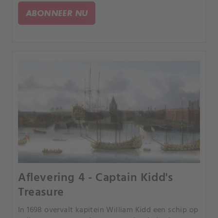
een afbeelding van Jezus? Of iets heel anders?.
ABONNEER NU
Aflevering 4 - Captain Kidd's
Treasure
In 1698 overvalt kapitein William Kidd een schip op