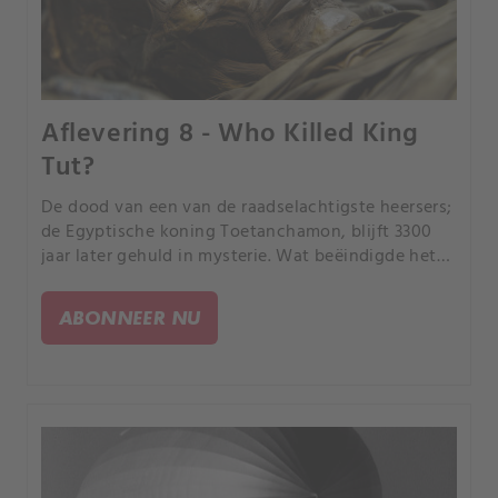
Aflevering 8 - Who Killed King
Tut?
De dood van een van de raadselachtigste heersers;
de Egyptische koning Toetanchamon, blijft 3300
jaar later gehuld in mysterie. Wat beëindigde het
leven van de jonge farao? Wetenschappelijke
vooruitgang brengt ons dichter bij het antwoord.
ABONNEER NU