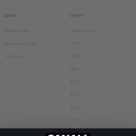
Sport
Live TV
Premier Padel
CANAL+ Action
Nederlands elftal
NPO 1
Schaatsen
NPO 2
NPO 3
RTL 4
RTL 5
RTL 7
RTL 8
RTL Z