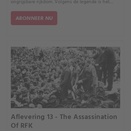
ongrijpbare rijkdom. Volgens de legende is het
goud en waar het verborgen is, op de een of
andere manier vervloekt.
ABONNEER NU
Aflevering 13 - The Assassination
Of RFK