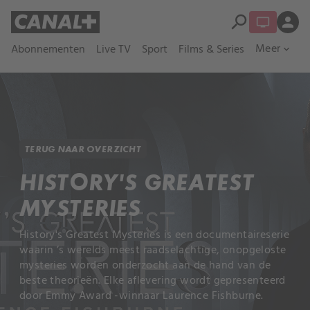
search
person
Meer
Abonnementen
Live TV
Sport
Films & Series
expand_more
TERUG NAAR OVERZICHT
HISTORY'S GREATEST
MYSTERIES
History's Greatest Mysteries is een documentaireserie
waarin ’s werelds meest raadselachtige, onopgeloste
mysteries worden onderzocht aan de hand van de
beste theorieën. Elke aflevering wordt gepresenteerd
door Emmy Award -winnaar Laurence Fishburne.