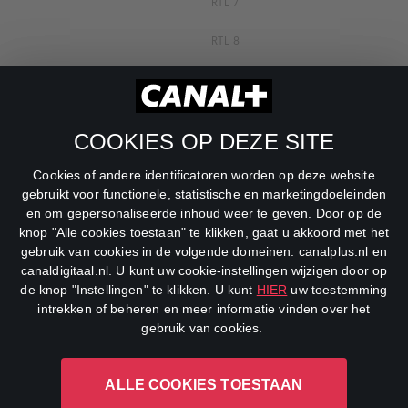
RTL 7
RTL 8
RTL Z
SBS6
COOKIES OP DEZE SITE
Net5
Cookies of andere identificatoren worden op deze website
Veronica
gebruikt voor functionele, statistische en marketingdoeleinden
en om gepersonaliseerde inhoud weer te geven. Door op de
DreamWorks Channel
knop "Alle cookies toestaan" te klikken, gaat u akkoord met het
gebruik van cookies in de volgende domeinen: canalplus.nl en
canaldigitaal.nl. U kunt uw cookie-instellingen wijzigen door op
de knop "Instellingen" te klikken. U kunt
HIER
uw toestemming
intrekken of beheren en meer informatie vinden over het
gebruik van cookies.
ALLE COOKIES TOESTAAN
CANAL+ Luxembourg S. à r.l., Rue Albert Borschette 4, L-1246