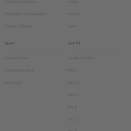
Cookievoorkeuren
Horror
Algemene Voorwaarden
Familie
CANAL+ Zakelijk
Sport
Sport
Live TV
Premier Padel
CANAL+ Action
Nederlands elftal
NPO 1
Schaatsen
NPO 2
NPO 3
RTL 4
RTL 5