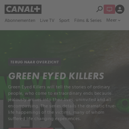
search
person
Meer
Abonnementen
Live TV
Sport
Films & Series
expand_more
TERUG NAAR OVERZICHT
GREEN EYED KILLERS
Green Eyed Killers will tell the stories of ordinary
people, who come to extraordinary ends because
jealously arrives into their lives, uninvited and all
encompassing. The series details the dramatic true-
life happenings of the victims, many of whom
suffered life changing experiences.