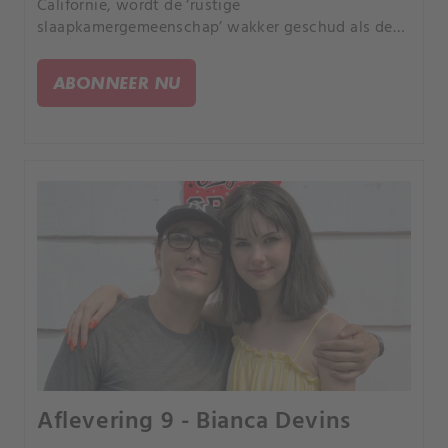
Californië, wordt de ‘rustige
slaapkamergemeenschap’ wakker geschud als de
22-jarige Maria Ines Lopez op mysterieuze wijze
verdwijnt. Op 9 oktober 2005 ontmoet ze haar ex-
ABONNEER NU
vriend, Gustavo Valencia.
Aflevering 9 - Bianca Devins