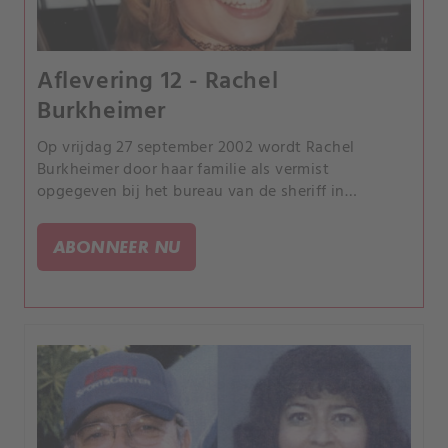
Aflevering 12 - Rachel
Burkheimer
Op vrijdag 27 september 2002 wordt Rachel
Burkheimer door haar familie als vermist
opgegeven bij het bureau van de sheriff in
Snohomish County, nadat ze niet thuiskwam na
een ontmoeting met vrienden.
ABONNEER NU