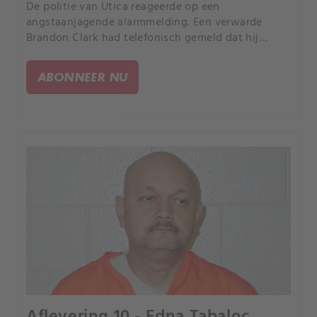
De politie van Utica reageerde op een
angstaanjagende alarmmelding. Een verwarde
Brandon Clark had telefonisch gemeld dat hij
zelfmoord wilde plegen nadat hij de 17-jarige
Bianca Devins had vermoord, die in z’n auto lag,
ABONNEER NU
beweerde hij.
Aflevering 10 - Edna Tabaloc