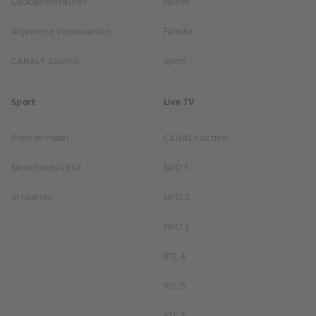
Cookievoorkeuren
Horror
Algemene Voorwaarden
Familie
CANAL+ Zakelijk
Sport
Sport
Live TV
Premier Padel
CANAL+ Action
Nederlands elftal
NPO 1
Schaatsen
NPO 2
NPO 3
RTL 4
RTL 5