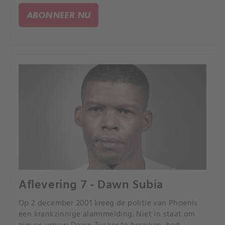
gesloten deuren had Emmett geheimen met
ABONNEER NU
dodelijke consequenties.
Aflevering 7 - Dawn Subia
Op 2 december 2001 kreeg de politie van Phoenis
een krankzinnige alarmmelding. Niet in staat om