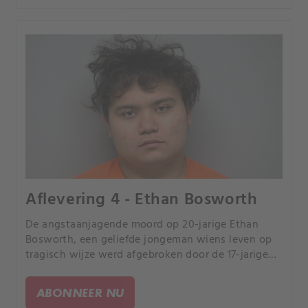
Aflevering 4 - Ethan Bosworth
De angstaanjagende moord op 20-jarige Ethan
Bosworth, een geliefde jongeman wiens leven op
tragisch wijze werd afgebroken door de 17-jarige
Cameron Kim. Een verhaal van jaloezie, woede, en
de verwoestende consequenties van
ABONNEER NU
ongecontroleerde obsessie.