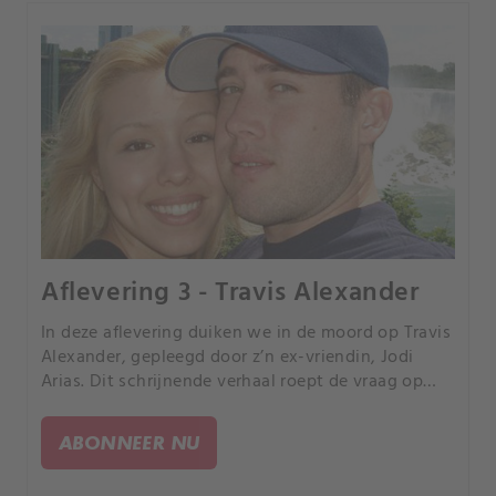
Aflevering 3 - Travis Alexander
In deze aflevering duiken we in de moord op Travis
Alexander, gepleegd door z’n ex-vriendin, Jodi
Arias. Dit schrijnende verhaal roept de vraag op
wat iemand ertoe zet om het leven van een ander
te nemen, vooral van iemand van wie diegene eens
ABONNEER NU
hield?.