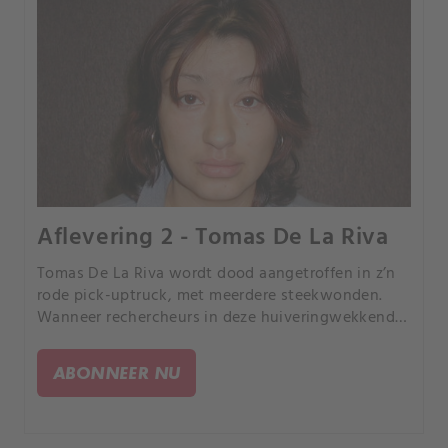
Aflevering 2 - Tomas De La Riva
Tomas De La Riva wordt dood aangetroffen in z’n
rode pick-uptruck, met meerdere steekwonden.
Wanneer rechercheurs in deze huiveringwekkende
zaak duiken, ontdekken ze een web van bedrog en
jaloezie die wijzen naar twee schokkende
ABONNEER NU
verdachten.