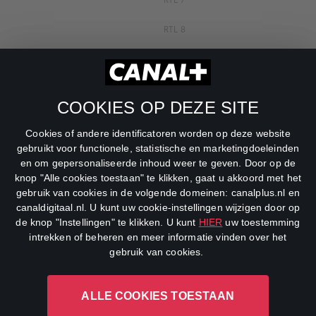
RTL 7
RTL 8
RTL Z
SBS6
COOKIES OP DEZE SITE
Net5
Cookies of andere identificatoren worden op deze website
Veronica
gebruikt voor functionele, statistische en marketingdoeleinden
en om gepersonaliseerde inhoud weer te geven. Door op de
DreamWorks Channel
knop "Alle cookies toestaan" te klikken, gaat u akkoord met het
gebruik van cookies in de volgende domeinen: canalplus.nl en
canaldigitaal.nl. U kunt uw cookie-instellingen wijzigen door op
de knop "Instellingen" te klikken. U kunt
HIER
uw toestemming
intrekken of beheren en meer informatie vinden over het
gebruik van cookies.
ALLE COOKIES TOESTAAN
CANAL+ Luxembourg S. à r.l., Rue Albert Borschette 4, L-1246