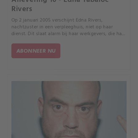
Rivers
Op 2 januari 2005 verschijnt Edna Rivers,
nachtzuster in een verpleeghuis, niet op haar
dienst. Dit slaat alarm bij haar werkgevers, die haar
kennen als een betrouwbare werkneemster die
zelfs belde als ze iets te laat zou komen.
ABONNEER NU