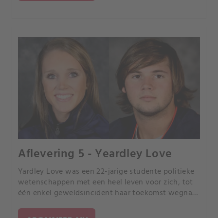
Aflevering 5 - Yeardley Love
Yardley Love was een 22-jarige studente politieke
wetenschappen met een heel leven voor zich, tot
één enkel geweldsincident haar toekomst wegnam
die de gemeenschap van de universiteit van
Virginia deed wankelen.