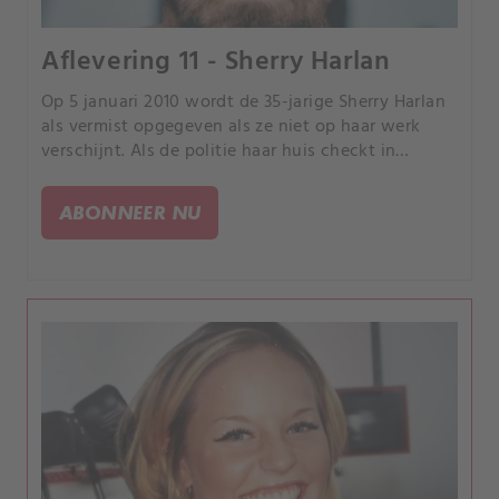
Aflevering 11 - Sherry Harlan
Op 5 januari 2010 wordt de 35-jarige Sherry Harlan
als vermist opgegeven als ze niet op haar werk
verschijnt. Als de politie haar huis checkt in
Shonomish County, Washington, worden er sporen
van verdachte activiteit ontdekt.
ABONNEER NU