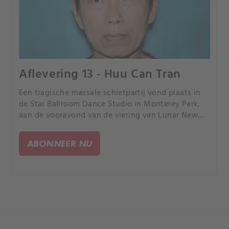
Aflevering 13 - Huu Can Tran
Een tragische massale schietpartij vond plaats in
de Star Ballroom Dance Studio in Monterey Park,
aan de vooravond van de viering van Lunar New
Year. Huu Can Tran, een vaste klant van de studio,
vuurde op de menigte, waarbij 11 doden vielen.
ABONNEER NU