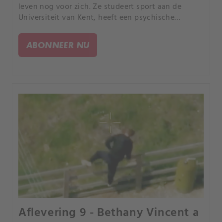
leven nog voor zich. Ze studeert sport aan de
Universiteit van Kent, heeft een psychische
aandoening overwonnen en is klaar om verder te
gaan met haar leven.
ABONNEER NU
Aflevering 9 - Bethany Vincent a