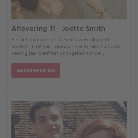
Aflevering 11 - Joette Smith
Het lichaam van Joette Smith werd drijvend
ontdekt in de San Lorenzo rivier bij Ben Lomond.
Veertig jaar bleef het onopgelost tot de
autoriteiten het bewijsmateriaal opnieuw bekeken
en de vooruitgang in de forensische technologie
ABONNEER NU
benutten.