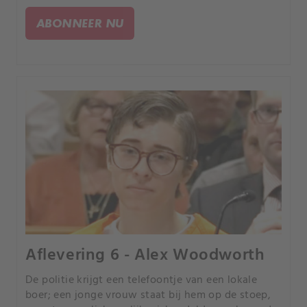
verdwijning bij haar moeder gebleven, na een
publieke en fysieke ruzie met haar man Luis
ABONNEER NU
Toledo.
Aflevering 6 - Alex Woodworth
De politie krijgt een telefoontje van een lokale
boer; een jonge vrouw staat bij hem op de stoep,