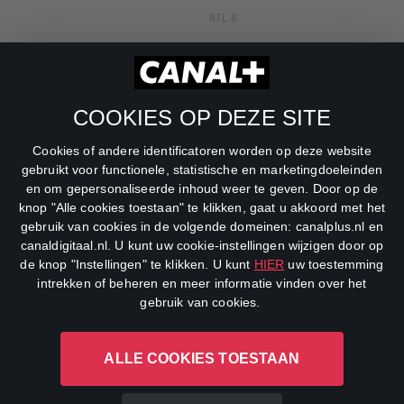
RTL 8
RTL Z
SBS6
COOKIES OP DEZE SITE
Net5
Cookies of andere identificatoren worden op deze website
Veronica
gebruikt voor functionele, statistische en marketingdoeleinden
en om gepersonaliseerde inhoud weer te geven. Door op de
DreamWorks Channel
knop "Alle cookies toestaan" te klikken, gaat u akkoord met het
gebruik van cookies in de volgende domeinen: canalplus.nl en
canaldigitaal.nl. U kunt uw cookie-instellingen wijzigen door op
de knop "Instellingen" te klikken. U kunt
HIER
uw toestemming
intrekken of beheren en meer informatie vinden over het
gebruik van cookies.
ALLE COOKIES TOESTAAN
CANAL+ Luxembourg S. à r.l., Rue Albert Borschette 4, L-1246
Luxembourg R.C.S.