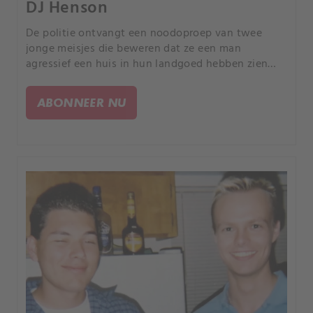
DJ Henson
De politie ontvangt een noodoproep van twee
jonge meisjes die beweren dat ze een man
agressief een huis in hun landgoed hebben zien
binnengaan. Dat huis was van Bethany Vincent en
de betrokken man was genaamd Daniel Boulton.
ABONNEER NU