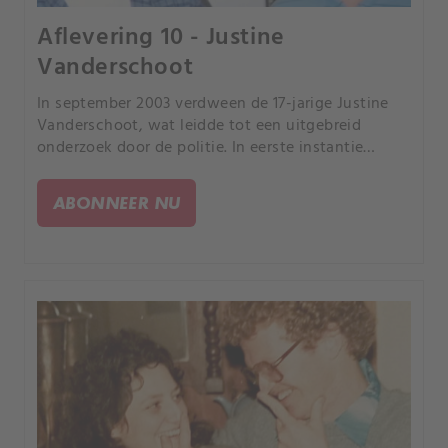
Aflevering 10 - Justine
Vanderschoot
In september 2003 verdween de 17-jarige Justine
Vanderschoot, wat leidde tot een uitgebreid
onderzoek door de politie. In eerste instantie
ontdekte de politie haar verlaten voertuig op een
parkeerplaats zonder aanwijzingen van een
ABONNEER NU
misdrijf.