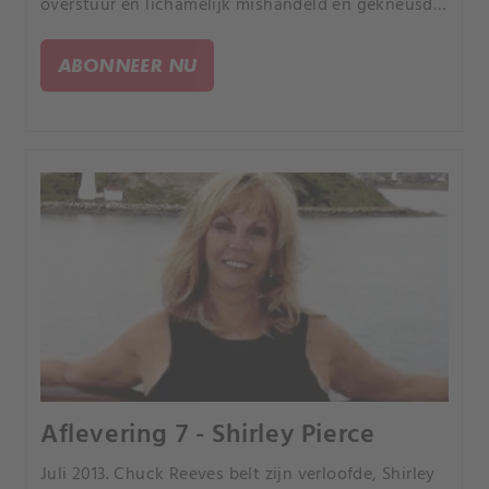
overstuur en lichamelijk mishandeld en gekneusd.
De vrouw is Ezra McCandless en ze beweert dat ze
bruut is aangevallen door haar toenmalige vriend.
ABONNEER NU
Aflevering 7 - Shirley Pierce
Juli 2013. Chuck Reeves belt zijn verloofde, Shirley