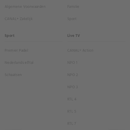
Algemene Voorwaarden
Familie
CANAL+ Zakelijk
Sport
Sport
Live TV
Premier Padel
CANAL+ Action
Nederlands elftal
NPO 1
Schaatsen
NPO 2
NPO 3
RTL 4
RTL 5
RTL 7