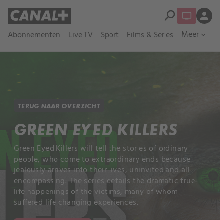
search
person
Meer
Abonnementen
Live TV
Sport
Films & Series
expand_more
TERUG NAAR OVERZICHT
GREEN EYED KILLERS
Green Eyed Killers will tell the stories of ordinary
people, who come to extraordinary ends because
jealously arrives into their lives, uninvited and all
encompassing. The series details the dramatic true-
life happenings of the victims, many of whom
suffered life changing experiences.