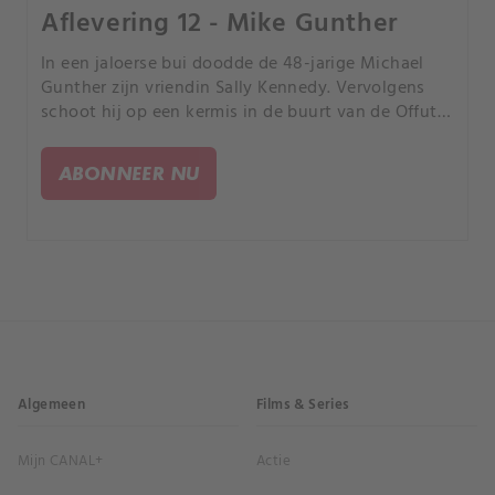
Aflevering 12 - Mike Gunther
In een jaloerse bui doodde de 48-jarige Michael
Gunther zijn vriendin Sally Kennedy. Vervolgens
schoot hij op een kermis in de buurt van de Offutt
Air Force Base in Nebraska 11 keer op de man met
wie ze vreemdging, de 36-jarige Michael Zawodny.
ABONNEER NU
Algemeen
Films & Series
Mijn CANAL+
Actie