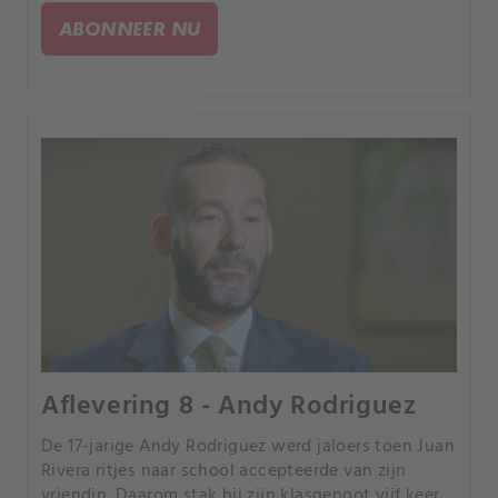
vluchten. Daarna schoot hij zichzelf neer.
ABONNEER NU
Aflevering 8 - Andy Rodriguez
De 17-jarige Andy Rodriguez werd jaloers toen Juan
Rivera ritjes naar school accepteerde van zijn
vriendin. Daarom stak hij zijn klasgenoot vijf keer