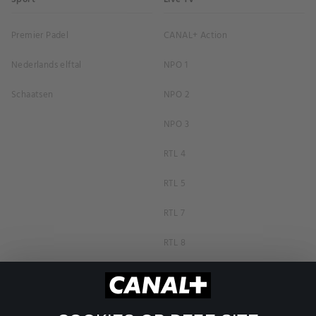
Premier Padel
CANAL+ Action
Nederlands elftal
NPO 1
Schaatsen
NPO 2
NPO 3
RTL 4
RTL 5
RTL 7
RTL 8
RTL Z
SBS6