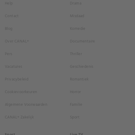
Help
Drama
Contact
Misdaad
Blog
Komedie
Over CANAL+
Documentaire
Pers
Thriller
Vacatures
Geschiedenis
Privacybeleid
Romantiek
Cookievoorkeuren
Horror
Algemene Voorwaarden
Familie
CANAL+ Zakelijk
Sport
Sport
Live TV