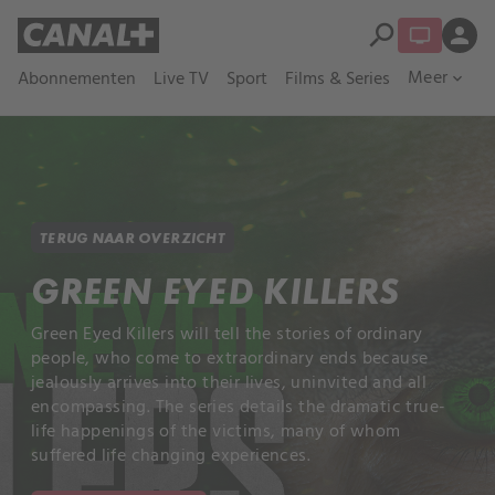
search
person
Meer
Abonnementen
Live TV
Sport
Films & Series
expand_more
TERUG NAAR OVERZICHT
GREEN EYED KILLERS
Green Eyed Killers will tell the stories of ordinary
people, who come to extraordinary ends because
jealously arrives into their lives, uninvited and all
encompassing. The series details the dramatic true-
life happenings of the victims, many of whom
suffered life changing experiences.