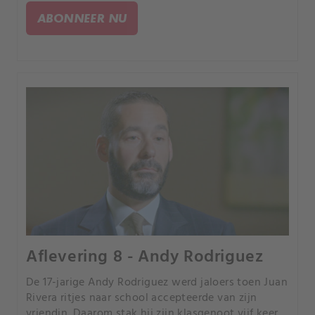
vluchten. Daarna schoot hij zichzelf neer.
ABONNEER NU
Aflevering 8 - Andy Rodriguez
De 17-jarige Andy Rodriguez werd jaloers toen Juan
Rivera ritjes naar school accepteerde van zijn
vriendin. Daarom stak hij zijn klasgenoot vijf keer