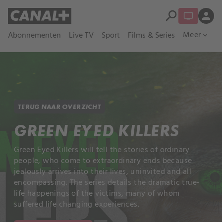
search
person
Meer
Abonnementen
Live TV
Sport
Films & Series
expand_more
TERUG NAAR OVERZICHT
GREEN EYED KILLERS
Green Eyed Killers will tell the stories of ordinary
people, who come to extraordinary ends because
jealously arrives into their lives, uninvited and all
encompassing. The series details the dramatic true-
life happenings of the victims, many of whom
suffered life changing experiences.