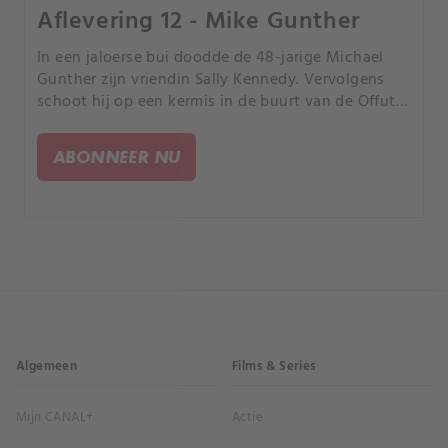
Aflevering 12 - Mike Gunther
In een jaloerse bui doodde de 48-jarige Michael
Gunther zijn vriendin Sally Kennedy. Vervolgens
schoot hij op een kermis in de buurt van de Offutt
Air Force Base in Nebraska 11 keer op de man met
wie ze vreemdging, de 36-jarige Michael Zawodny.
ABONNEER NU
Algemeen
Films & Series
Mijn CANAL+
Actie