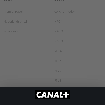
Premier Padel
CANAL+ Action
Nederlands elftal
NPO 1
Schaatsen
NPO 2
NPO 3
RTL 4
RTL 5
RTL 7
RTL 8
RTL Z
SBS6