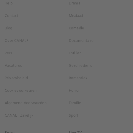
Help
Drama
Contact
Misdaad
Blog
Komedie
Over CANAL+
Documentaire
Pers
Thriller
Vacatures
Geschiedenis
Privacybeleid
Romantiek
Cookievoorkeuren
Horror
Algemene Voorwaarden
Familie
CANAL+ Zakelijk
Sport
Sport
Live TV