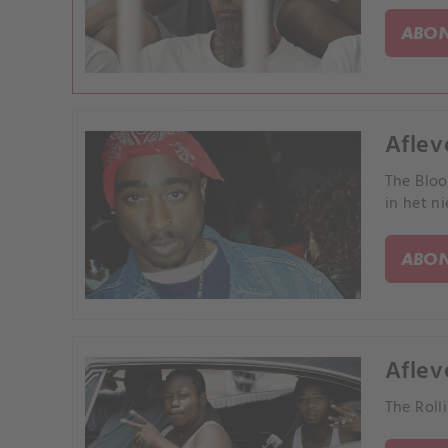
ABON
Aflev
The Bloo
in het n
ABON
Aflev
The Roll