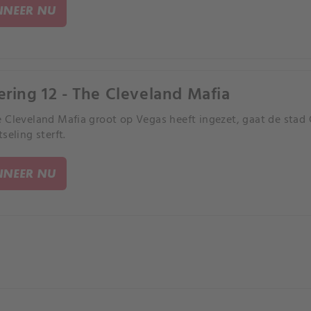
NEER NU
ering 12 - The Cleveland Mafia
 Cleveland Mafia groot op Vegas heeft ingezet, gaat de stad
seling sterft.
NEER NU