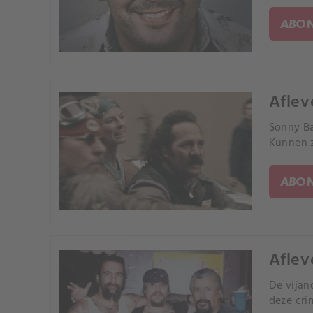
ABON
Aflev
Sonny Ba
Kunnen ze
ABON
Aflev
De vijan
deze cri