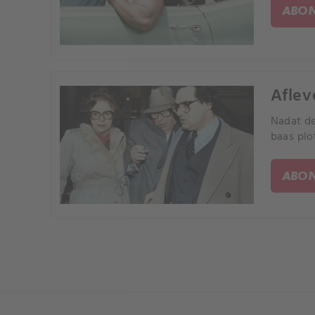
ABON
Aflev
Nadat de
baas plot
ABON