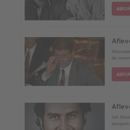
ABON
Aflev
Wanneer 
de meest
ABON
Aflev
Het Mede
aangaan 