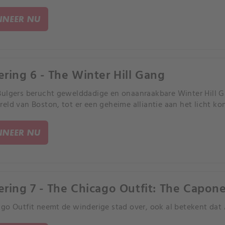
NEER NU
ering 6 - The Winter Hill Gang
ulgers berucht gewelddadige en onaanraakbare Winter Hill G
eld van Boston, tot er een geheime alliantie aan het licht ko
NEER NU
ering 7 - The Chicago Outfit: The Capon
go Outfit neemt de winderige stad over, ook al betekent dat