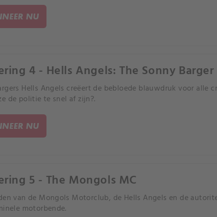
NEER NU
ering 4 - Hells Angels: The Sonny Barger
rgers Hells Angels creëert de bebloede blauwdruk voor alle c
 de politie te snel af zijn?.
NEER NU
ering 5 - The Mongols MC
den van de Mongols Motorclub, de Hells Angels en de autorit
minele motorbende.