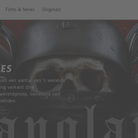
Films & Series
Originals
ES
van een aantal van 's werelds
ing verkent drie
wereldgroep, variërend van
bendes.