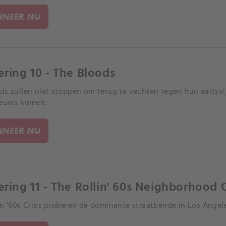
NEER NU
ering 10 - The Bloods
ds zullen niet stoppen om terug te vechten tegen hun aartsvija
ieuws komen.
NEER NU
ering 11 - The Rollin' 60s Neighborhood 
in '60s Crips proberen de dominante straatbende in Los Angele