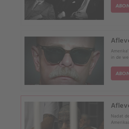
ABON
Aflev
Amerika'
in de we
ABON
Aflev
Nadat de
Amerikaa