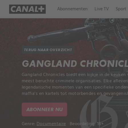
Abonnementen
Live TV
Sport
TERUG NAAR OVERZICHT
GANGLAND CHRONICL
Gangland Chronicles biedt een kijkje in de keuken 
meest beruchte criminele organisaties. Elke aflever
legendarische momenten van een specifieke onder
maffia's en kartels tot motorbendes en gevangenis
ABONNEER NU
Genre:
Documentaire
Beoordeling: 16+