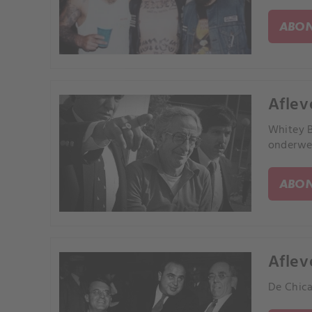
ABON
Aflev
Whitey B
onderwer
ABON
Aflev
De Chica