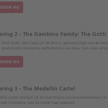
NEER NU
ering 2 - The Gambino Family: The Gotti
John Gotti, een Capo uit de Bronx, genoeg krijgt van de hebz
 prominente Italiaanse maffiafamilie van New York voor altijd
NEER NU
ering 3 - The Medellin Cartel
llin Cartel bestaat uit de machtigste cocaïnesmokkelaars te
met Colombia, test de kartel haar grenzen.