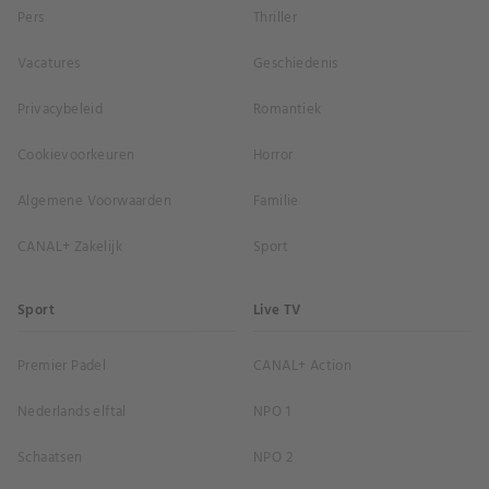
Pers
Thriller
Vacatures
Geschiedenis
Privacybeleid
Romantiek
Cookievoorkeuren
Horror
Algemene Voorwaarden
Familie
CANAL+ Zakelijk
Sport
Sport
Live TV
Premier Padel
CANAL+ Action
Nederlands elftal
NPO 1
Schaatsen
NPO 2