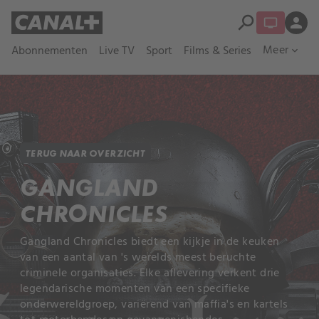
search
person
Meer
Abonnementen
Live TV
Sport
Films & Series
expand_more
TERUG NAAR OVERZICHT
GANGLAND
CHRONICLES
Gangland Chronicles biedt een kijkje in de keuken
van een aantal van 's werelds meest beruchte
criminele organisaties. Elke aflevering verkent drie
legendarische momenten van een specifieke
onderwereldgroep, variërend van maffia's en kartels