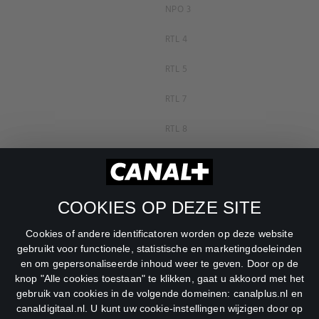
NPO 3
RTL 4
RTL 5
RTL 7
RTL 8
RTL Z
SBS6
COOKIES OP DEZE SITE
Net5
Cookies of andere identificatoren worden op deze website
Veronica
gebruikt voor functionele, statistische en marketingdoeleinden
en om gepersonaliseerde inhoud weer te geven. Door op de
DreamWorks Channel
knop "Alle cookies toestaan" te klikken, gaat u akkoord met het
gebruik van cookies in de volgende domeinen: canalplus.nl en
canaldigitaal.nl. U kunt uw cookie-instellingen wijzigen door op