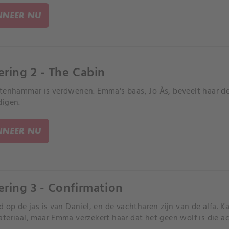
NEER NU
ering 2 - The Cabin
tenhammar is verdwenen. Emma's baas, Jo Ås, beveelt haar de 
igen.
NEER NU
ering 3 - Confirmation
d op de jas is van Daniel, en de vachtharen zijn van de alfa.
teriaal, maar Emma verzekert haar dat het geen wolf is die ach