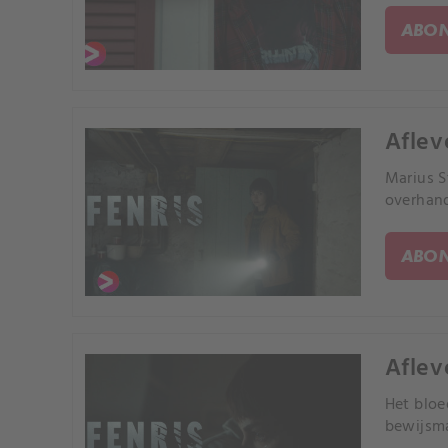
ABON
Aflev
Marius S
overhand
ABON
Aflev
Het bloe
bewijsma