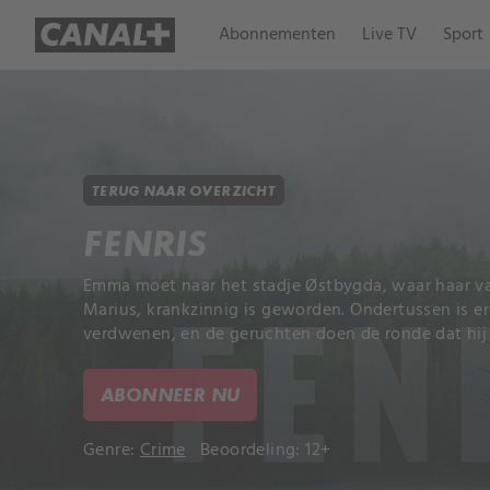
Abonnementen
Live TV
Sport
TERUG NAAR OVERZICHT
FENRIS
Emma moet naar het stadje Østbygda, waar haar v
Marius, krankzinnig is geworden. Ondertussen is er
verdwenen, en de geruchten doen de ronde dat hij 
ABONNEER NU
Genre:
Crime
Beoordeling: 12+