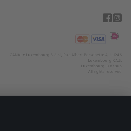
CANAL+ Luxembourg S. à r.l., Rue Albert Borschette 4, L-1246
Luxembourg R.C.S.
Luxembourg: B 87.905
All rights reserved