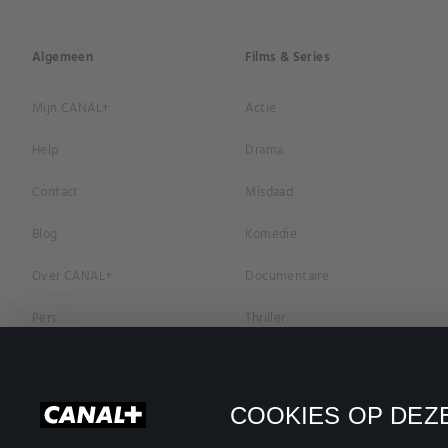
Algemeen
Films & Series
Mijn CANAL+
Actie
Help
Drama
Contact
Misdaad
Blog
Komedie
Over CANAL+
Documentaire
Pers
Thriller
Vacatures
Geschiedenis
Privacybeleid
Romantiek
COOKIES OP DEZE
Cookievoorkeuren
Horror