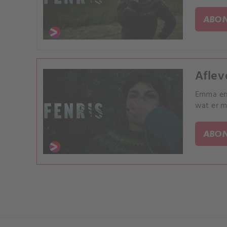
ABON
Aflev
Emma en 
wat er m
ABON