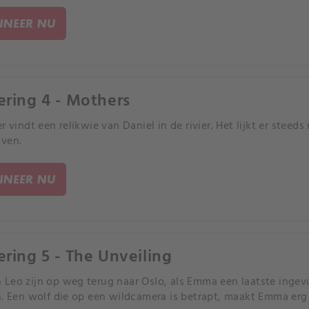
NEER NU
ering 4 - Mothers
r vindt een relikwie van Daniel in de rivier. Het lijkt er steed
ven.
NEER NU
ering 5 - The Unveiling
Leo zijn op weg terug naar Oslo, als Emma een laatste ingevi
n. Een wolf die op een wildcamera is betrapt, maakt Emma erg