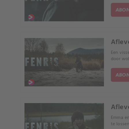
ABON
Aflev
Een visse
door wol
ABON
Aflev
Emma en 
te losse