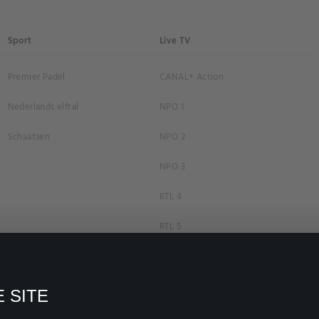
Sport
Live TV
Premier Padel
CANAL+ Action
Nederlands elftal
NPO 1
Schaatsen
NPO 2
NPO 3
RTL 4
RTL 5
RTL 7
RTL 8
 SITE
RTL Z