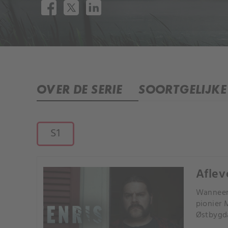
OVER DE SERIE
SOORTGELIJKE 
S1
Aflev
Wanneer
pionier 
Østbygd