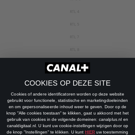
RTL 4
RTL 5
RTL 7
RTL 8
RTL Z
SBS6
COOKIES OP DEZE SITE
Net5
Cookies of andere identificatoren worden op deze website
Veronica
gebruikt voor functionele, statistische en marketingdoeleinden
en om gepersonaliseerde inhoud weer te geven. Door op de
DreamWorks Channel
knop "Alle cookies toestaan" te klikken, gaat u akkoord met het
gebruik van cookies in de volgende domeinen: canalplus.nl en
canaldigitaal.nl. U kunt uw cookie-instellingen wijzigen door op
de knop "Instellingen" te klikken. U kunt
HIER
uw toestemming