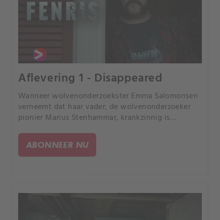
Aflevering 1 - Disappeared
Wanneer wolvenonderzoekster Emma Salomonsen
verneemt dat haar vader, de wolvenonderzoeker
pionier Marius Stenhammar, krankzinnig is
geworden, neemt zij haar zoon Leo mee en reist af
naar Østbygda.
ABONNEER NU