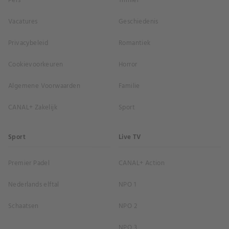
Pers
Thriller
Vacatures
Geschiedenis
Privacybeleid
Romantiek
Cookievoorkeuren
Horror
Algemene Voorwaarden
Familie
CANAL+ Zakelijk
Sport
Sport
Live TV
Premier Padel
CANAL+ Action
Nederlands elftal
NPO 1
Schaatsen
NPO 2
NPO 3