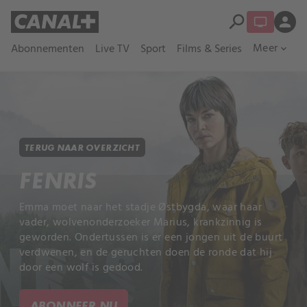
search
person
Meer
Abonnementen
Live TV
Sport
Films & Series
expand_more
TERUG NAAR OVERZICHT
FENRIS
Emma moet naar het stadje Østbygda, waar haar
vader, wolvenonderzoeker Marius, krankzinnig is
geworden. Ondertussen is er een jongen uit de buurt
verdwenen, en de geruchten doen de ronde dat hij
door een wolf is gedood.
ABONNEER NU