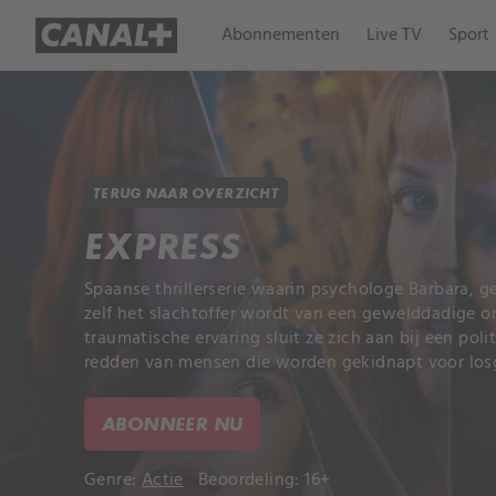
Abonnementen
Live TV
Sport
TERUG NAAR OVERZICHT
EXPRESS
Spaanse thrillerserie waarin psychologe Barbara, ge
zelf het slachtoffer wordt van een gewelddadige o
traumatische ervaring sluit ze zich aan bij een poli
redden van mensen die worden gekidnapt voor los
ABONNEER NU
Genre:
Actie
Beoordeling: 16+