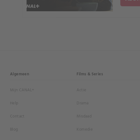
Algemeen
Films & Series
Mijn CANAL+
Actie
Help
Drama
Contact
Misdaad
Blog
Komedie