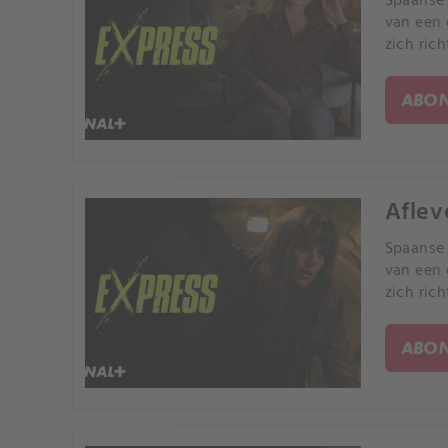
Spaanse 
van een 
zich ric
ABON
Aflev
Spaanse 
van een 
zich ric
ABON