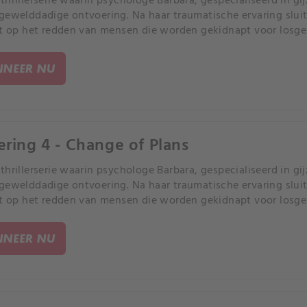
thrillerserie waarin psychologe Barbara, gespecialiseerd in gij
gewelddadige ontvoering. Na haar traumatische ervaring sluit 
ht op het redden van mensen die worden gekidnapt voor losge
NEER NU
ering 4 - Change of Plans
thrillerserie waarin psychologe Barbara, gespecialiseerd in gij
gewelddadige ontvoering. Na haar traumatische ervaring sluit 
ht op het redden van mensen die worden gekidnapt voor losge
NEER NU