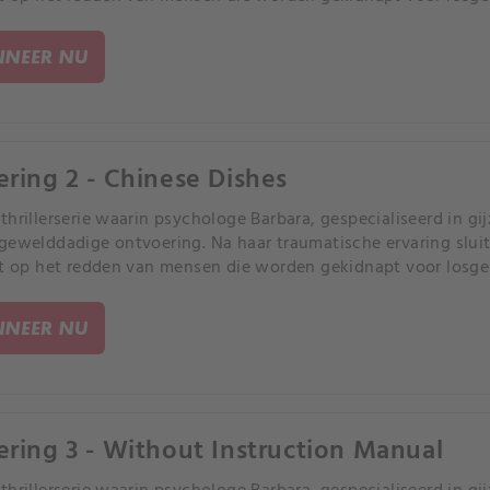
NEER NU
ering 2 - Chinese Dishes
thrillerserie waarin psychologe Barbara, gespecialiseerd in gij
gewelddadige ontvoering. Na haar traumatische ervaring sluit 
ht op het redden van mensen die worden gekidnapt voor losge
NEER NU
ering 3 - Without Instruction Manual