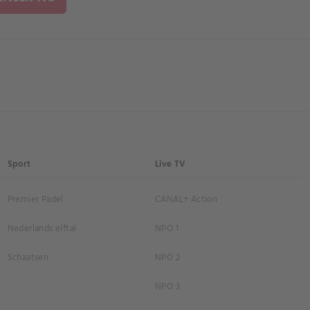
Sport
Live TV
Premier Padel
CANAL+ Action
Nederlands elftal
NPO 1
Schaatsen
NPO 2
NPO 3