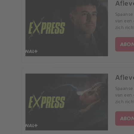
Aflev
Spaanse 
van een 
zich ric
ABON
Aflev
Spaanse 
van een 
zich ric
ABON