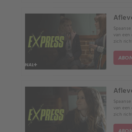
Aflev
Spaanse 
van een 
zich ric
ABON
Aflev
Spaanse 
van een 
zich ric
ABON