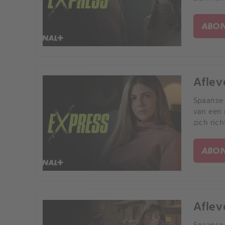
ABON
Aflev
Spaanse 
van een 
zich ric
ABON
Aflev