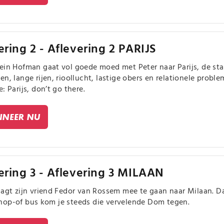
ering 2 - Aflevering 2 PARIJS
ein Hofman gaat vol goede moed met Peter naar Parijs, de sta
en, lange rijen, rioollucht, lastige obers en relationele probl
: Parijs, don’t go there.
NEER NU
ering 3 - Aflevering 3 MILAAN
aagt zijn vriend Fedor van Rossem mee te gaan naar Milaan. Daa
op-of bus kom je steeds die vervelende Dom tegen.