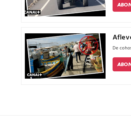
ABON
Aflev
De cohos
ABON