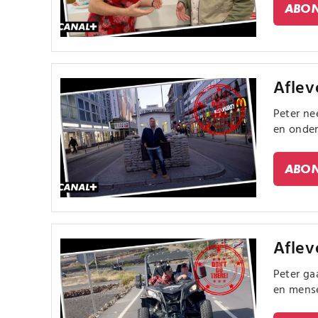
ABON
Aflev
Peter ne
en onder
ABON
Aflev
Peter ga
en mense