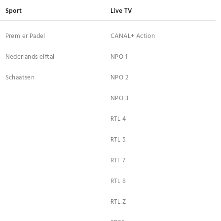
Sport
Live TV
Premier Padel
CANAL+ Action
Nederlands elftal
NPO 1
Schaatsen
NPO 2
NPO 3
RTL 4
RTL 5
RTL 7
RTL 8
RTL Z