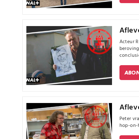
Aflev
Acteur R
beroving
conclusie
ABON
Aflev
Peter vr
hop-on-h