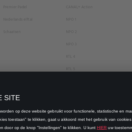
Premier Padel
CANAL+ Action
Nederlands elftal
NPO 1
Schaatsen
NPO 2
NPO 3
RTL 4
RTL 5
RTL 7
RTL 8
 SITE
RTL Z
n worden op deze website gebruikt voor functionele, statistische en 
SBS6
ies toestaan" te klikken, gaat u akkoord met het gebruik van cookies 
en door op de knop "Instellingen" te klikken. U kunt
HIER
uw toestemmi
Net5