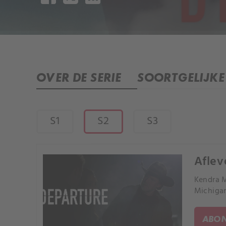
OVER DE SERIE
SOORTGELIJKE 
S1
S2
S3
Aflev
Kendra M
Michigan
ABON