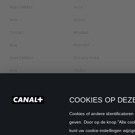
Mijn CANAL+
Actie
Help
Drama
Contact
Misdaad
Blog
Komedie
Over CANAL+
Documentaire
Pers
Thriller
Vacatures
Geschiedenis
Privacybeleid
Romantiek
COOKIES OP DEZE
Cookievoorkeuren
Horror
Cookies of andere identificatore
Algemene Voorwaarden
Familie
geven. Door op de knop "Alle cook
kunt uw cookie-instellingen wijzig
CANAL+ Zakelijk
Sport