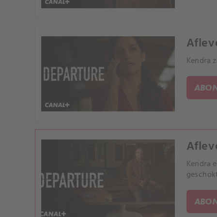
Aflev
Kendra z
ABON
Aflev
Kendra e
geschokt
ABON