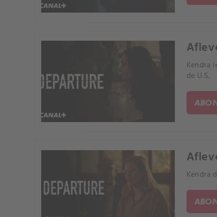
Aflev
Kendra l
de U.S.
ABON
Aflev
Kendra d
ABON