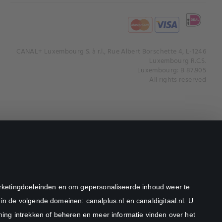
CANAL+ Luxembourg S. à r.l., Rue Albert Borschette 4, L-1246
Luxembourg R.C.S.
Luxembourg: B 87.905
All rights reserved
marketingdoeleinden en om gepersonaliseerde inhoud weer te
in de volgende domeinen: canalplus.nl en canaldigitaal.nl. U
ng intrekken of beheren en meer informatie vinden over het