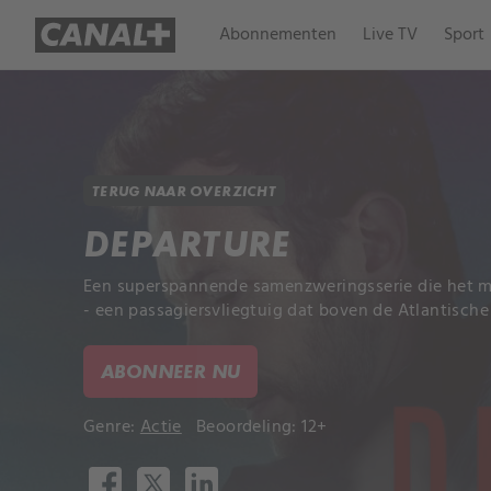
Abonnementen
Live TV
Sport
TERUG NAAR OVERZICHT
DEPARTURE
Een superspannende samenzweringsserie die het my
- een passagiersvliegtuig dat boven de Atlantisch
ABONNEER NU
Genre:
Actie
Beoordeling: 12+