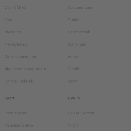
Over CANAL+
Documentaire
Pers
Thriller
Vacatures
Geschiedenis
Privacybeleid
Romantiek
Cookievoorkeuren
Horror
Algemene Voorwaarden
Familie
CANAL+ Zakelijk
Sport
Sport
Live TV
Premier Padel
CANAL+ Action
Nederlands elftal
NPO 1