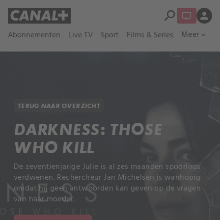
search
person
Meer
Abonnementen
Live TV
Sport
Films & Series
expand_more
TERUG NAAR OVERZICHT
DARKNESS: THOSE
WHO KILL
De zeventienjarige Julie is al zes maanden spoorloos
verdwenen. Rechercheur Jan Michelsen is wanhopig
omdat hij geen antwoorden kan geven op de vragen
van haar moeder.