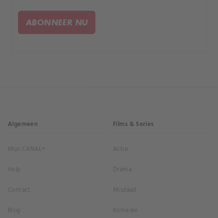
met Alberte. Louise ziet het verleden onder ogen
en vindt vrede.
ABONNEER NU
Algemeen
Films & Series
Mijn CANAL+
Actie
Help
Drama
Contact
Misdaad
Blog
Komedie