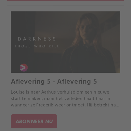
Aflevering 5 - Aflevering 5
Louise is naar Aarhus verhuisd om een nieuwe
start te maken, maar het verleden haalt haar in
wanneer ze Frederik weer ontmoet. Hij betrekt haar
bij een nieuwe zaak waarbij een gehandicapte
vrouw dood is aangetroffen.
ABONNEER NU