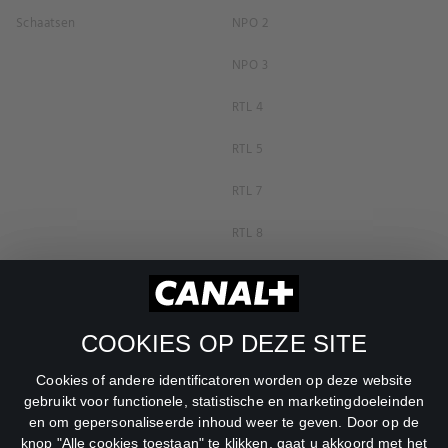
Schaatsen
NPO 2
NPO 3
RTL 4
RTL 5
RTL 7
RTL 8
RTL Z
SBS6
COOKIES OP DEZE SITE
Net5
Cookies of andere identificatoren worden op deze website
Veronica
gebruikt voor functionele, statistische en marketingdoeleinden
en om gepersonaliseerde inhoud weer te geven. Door op de
DreamWorks Channel
knop "Alle cookies toestaan" te klikken, gaat u akkoord met het