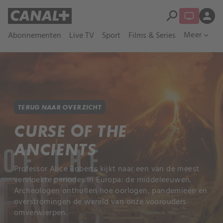
search
person
Meer
Abonnementen
Live TV
Sport
Films & Series
expand_more
TERUG NAAR OVERZICHT
CURSE OF THE
ANCIENTS
Professor Alice Roberts kijkt naar een van de meest
vervloekte periodes in Europa: de middeleeuwen.
Archeologen onthullen hoe oorlogen, pandemieën en
overstromingen de wereld van onze voorouders
omverwierpen.