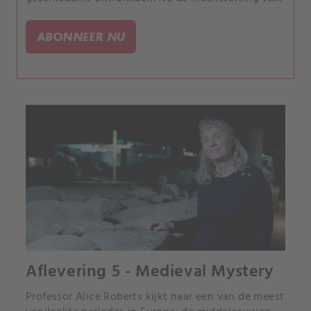
Rome raasden Saksen en Vikingen door Europa,
maar opeens waren ze weg.
ABONNEER NU
Aflevering 5 - Medieval Mystery
Professor Alice Roberts kijkt naar een van de meest