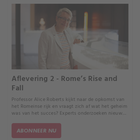
Aflevering 2 - Rome’s Rise and
Fall
Professor Alice Roberts kijkt naar de opkomst van
het Romeinse rijk en vraagt ​​zich af wat het geheim
was van het succes? Experts onderzoeken nieuw
ontdekte slagvelden in Groot-Brittannië en Spanje
om erachter te komen hoe Rome de vijanden
ABONNEER NU
versloeg.