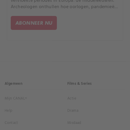
vervloekte periodes in Europa: de middeleeuwen.
Archeologen onthullen hoe oorlogen, pandemieën
en overstromingen de wereld van onze voorouders
omverwierpen.
ABONNEER NU
Algemeen
Films & Series
Mijn CANAL+
Actie
Help
Drama
Contact
Misdaad