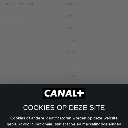
Nederlands elftal
NPO 1
Schaatsen
NPO 2
NPO 3
RTL 4
RTL 5
RTL 7
RTL 8
RTL Z
SBS6
COOKIES OP DEZE SITE
Net5
Cookies of andere identificatoren worden op deze website
Veronica
gebruikt voor functionele, statistische en marketingdoeleinden