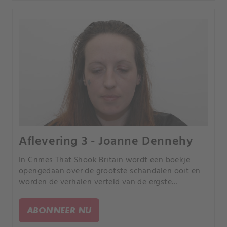
Aflevering 3 - Joanne Dennehy
In Crimes That Shook Britain wordt een boekje
opengedaan over de grootste schandalen ooit en
worden de verhalen verteld van de ergste
misdrijven ooit gepleegd, gezien door de ogen van
de mensen die direct betrokken waren bij de
ABONNEER NU
tragedies.