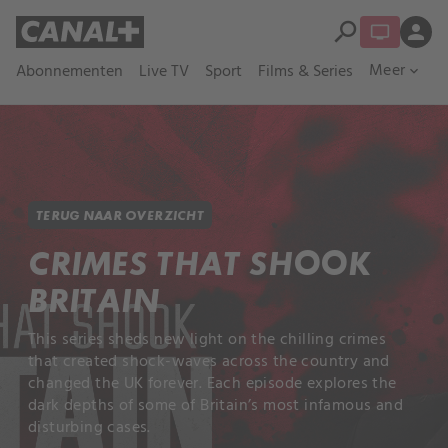
search
person
Meer
Abonnementen
Live TV
Sport
Films & Series
expand_more
TERUG NAAR OVERZICHT
CRIMES THAT SHOOK
BRITAIN
This series sheds new light on the chilling crimes
that created shock-waves across the country and
changed the UK forever. Each episode explores the
dark depths of some of Britain’s most infamous and
disturbing cases.