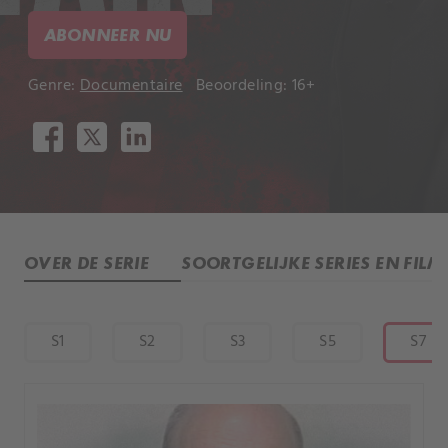
ABONNEER NU
Genre:
Documentaire
Beoordeling: 16+
OVER DE SERIE
SOORTGELIJKE SERIES EN FILM
S1
S2
S3
S5
S7