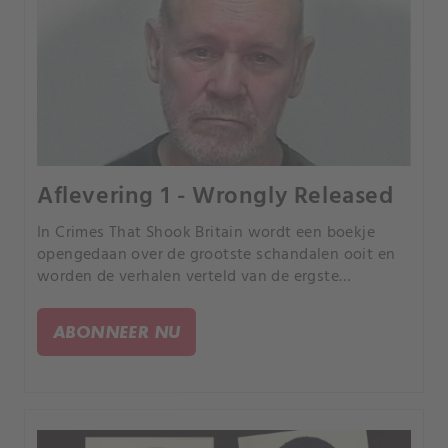
Aflevering 1 - Wrongly Released
In Crimes That Shook Britain wordt een boekje
opengedaan over de grootste schandalen ooit en
worden de verhalen verteld van de ergste
misdrijven ooit gepleegd, gezien door de ogen van
de mensen die direct betrokken waren bij de
ABONNEER NU
tragedies.