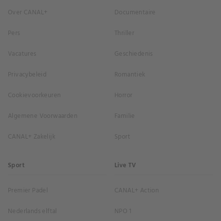
Over CANAL+
Documentaire
Pers
Thriller
Vacatures
Geschiedenis
Privacybeleid
Romantiek
Cookievoorkeuren
Horror
Algemene Voorwaarden
Familie
CANAL+ Zakelijk
Sport
Sport
Live TV
Premier Padel
CANAL+ Action
Nederlands elftal
NPO 1