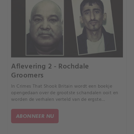
Aflevering 2 - Rochdale
Groomers
In Crimes That Shook Britain wordt een boekje
opengedaan over de grootste schandalen ooit en
worden de verhalen verteld van de ergste
misdrijven ooit gepleegd, gezien door de ogen van
de mensen die direct betrokken waren bij de
ABONNEER NU
tragedies.