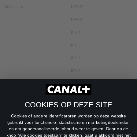
Schaatsen
NPO 2
NPO 3
RTL 4
RTL 5
RTL 7
RTL 8
RTL Z
SBS6
COOKIES OP DEZE SITE
Net5
Cookies of andere identificatoren worden op deze website
Veronica
gebruikt voor functionele, statistische en marketingdoeleinden
en om gepersonaliseerde inhoud weer te geven. Door op de
DreamWorks Channel
knop "Alle cookies toestaan" te klikken, gaat u akkoord met het