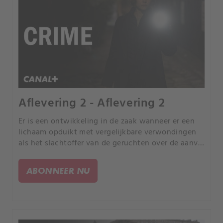
Aflevering 2 - Aflevering 2
Er is een ontwikkeling in de zaak wanneer er een
lichaam opduikt met vergelijkbare verwondingen
als het slachtoffer van de geruchten over de aanval
op het hotel. Het slachtoffer heeft een obscure
boodschap in zijn lichaam gekerfd.
ABONNEER NU