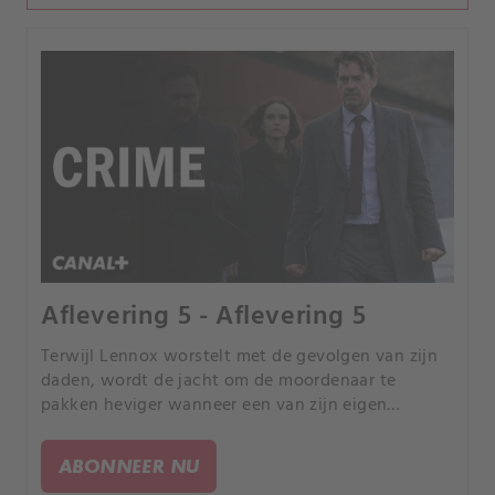
Aflevering 5 - Aflevering 5
Terwijl Lennox worstelt met de gevolgen van zijn
daden, wordt de jacht om de moordenaar te
pakken heviger wanneer een van zijn eigen
teamleden het doelwit wordt. Lennox en
Drummond blikken terug op een zaak uit 1992.
ABONNEER NU