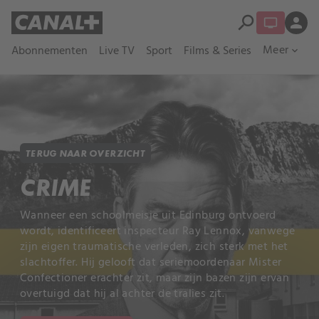
search
person
Meer
Abonnementen
Live TV
Sport
Films & Series
expand_more
TERUG NAAR OVERZICHT
CRIME
Wanneer een schoolmeisje uit Edinburg ontvoerd
wordt, identificeert inspecteur Ray Lennox, vanwege
zijn eigen traumatische verleden, zich sterk met het
slachtoffer. Hij gelooft dat seriemoordenaar Mister
Confectioner erachter zit, maar zijn bazen zijn ervan
overtuigd dat hij al achter de tralies zit.