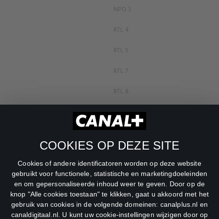
NPO 3
RTL 4
RTL 5
RTL 7
RTL 8
RTL Z
SBS6
COOKIES OP DEZE SITE
Net5
Cookies of andere identificatoren worden op deze website
Veronica
gebruikt voor functionele, statistische en marketingdoeleinden
en om gepersonaliseerde inhoud weer te geven. Door op de
DreamWorks Channel
knop "Alle cookies toestaan" te klikken, gaat u akkoord met het
gebruik van cookies in de volgende domeinen: canalplus.nl en
canaldigitaal.nl. U kunt uw cookie-instellingen wijzigen door op