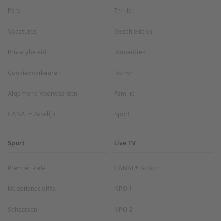
Pers
Thriller
Vacatures
Geschiedenis
Privacybeleid
Romantiek
Cookievoorkeuren
Horror
Algemene Voorwaarden
Familie
CANAL+ Zakelijk
Sport
Sport
Live TV
Premier Padel
CANAL+ Action
Nederlands elftal
NPO 1
Schaatsen
NPO 2