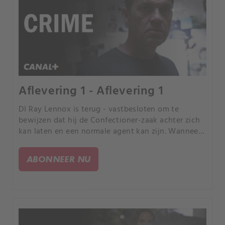
Aflevering 1 - Aflevering 1
DI Ray Lennox is terug - vastbesloten om te
bewijzen dat hij de Confectioner-zaak achter zich
kan laten en een normale agent kan zijn. Wanneer
een ex-collega wordt aangevallen, stort Lennox
zich op een nieuwe zaak.
ABONNEER NU