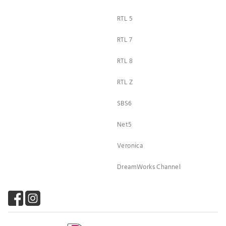
RTL 5
RTL 7
RTL 8
RTL Z
SBS6
Net5
Veronica
DreamWorks Channel