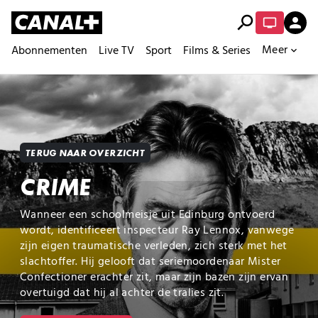
search
person
Meer
Abonnementen
Live TV
Sport
Films & Series
expand_more
TERUG NAAR OVERZICHT
CRIME
Wanneer een schoolmeisje uit Edinburg ontvoerd
wordt, identificeert inspecteur Ray Lennox, vanwege
zijn eigen traumatische verleden, zich sterk met het
slachtoffer. Hij gelooft dat seriemoordenaar Mister
Confectioner erachter zit, maar zijn bazen zijn ervan
overtuigd dat hij al achter de tralies zit.