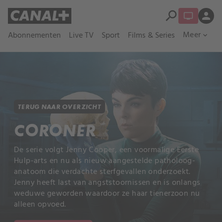
search
person
Meer
Abonnementen
Live TV
Sport
Films & Series
expand_more
TERUG NAAR OVERZICHT
CORONER
De serie volgt Jenny Cooper, een voormalige Eerste
Hulp-arts en nu als nieuw aangestelde patholoog-
anatoom die verdachte sterfgevallen onderzoekt.
Jenny heeft last van angststoornissen en is onlangs
weduwe geworden waardoor ze haar tienerzoon nu
alleen opvoed.