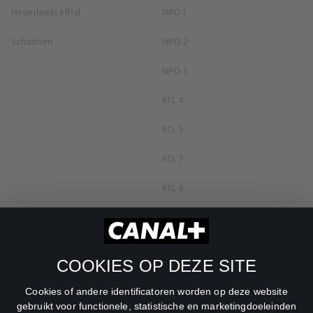
Nederlands elftal
NPO 1
Schaatsen
NPO 2
NPO 3
RTL 4
RTL 5
RTL 7
RTL 8
RTL Z
SBS6
COOKIES OP DEZE SITE
Net5
Cookies of andere identificatoren worden op deze website
Veronica
gebruikt voor functionele, statistische en marketingdoeleinden