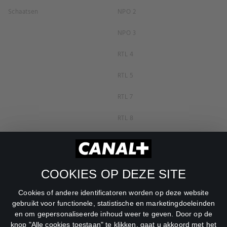
Schaatsen
NPO 2
NPO 3
RTL 4
RTL 5
RTL 7
RTL 8
RTL Z
SBS6
COOKIES OP DEZE SITE
Net5
Cookies of andere identificatoren worden op deze website
Veronica
gebruikt voor functionele, statistische en marketingdoeleinden
en om gepersonaliseerde inhoud weer te geven. Door op de
DreamWorks Channel
knop "Alle cookies toestaan" te klikken, gaat u akkoord met het