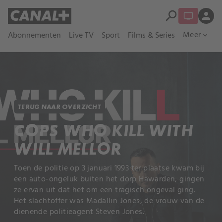
search
person
Meer
Abonnementen
Live TV
Sport
Films & Series
expand_more
TERUG NAAR OVERZICHT
COPS WHO KILL WITH
WILL MELLOR
Toen de politie op 3 januari 1993 ter plaatse kwam bij
een auto-ongeluk buiten het dorp Hawarden, gingen
ze ervan uit dat het om een tragisch ongeval ging.
Het slachtoffer was Madallin Jones, de vrouw van de
dienende politieagent Steven Jones.