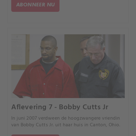
drugsdealers, maar door een paar corrupte ex-
ABONNEER NU
agenten.
Aflevering 7 - Bobby Cutts Jr
In juni 2007 verdween de hoogzwangere vriendin
van Bobby Cutts Jr. uit haar huis in Canton, Ohio.