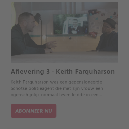
Aflevering 3 - Keith Farquharson
Keith Farquharson was een gepensioneerde
Schotse politieagent die met zijn vrouw een
ogenschijnlijk normaal leven leidde in een
buitenwijk van Aberdeen. Maar op een ochtend
belde Keith 112 om te melden dat zijn vrouw was
ABONNEER NU
gestopt met ademen.