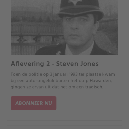
Aflevering 2 - Steven Jones
Toen de politie op 3 januari 1993 ter plaatse kwam
bij een auto-ongeluk buiten het dorp Hawarden,
gingen ze ervan uit dat het om een tragisch
ongeval ging. Het slachtoffer was Madallin Jones,
de vrouw van de dienende politieagent Steven
ABONNEER NU
Jones.