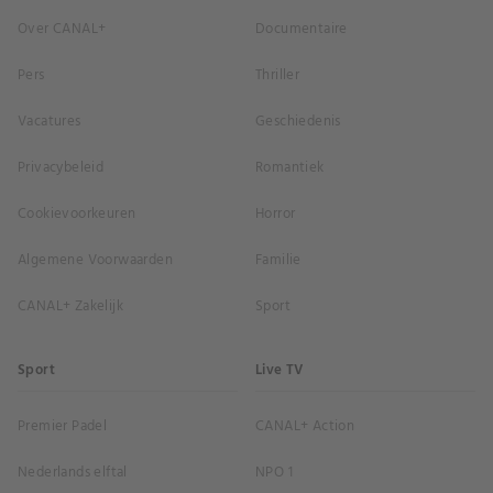
Over CANAL+
Documentaire
Pers
Thriller
Vacatures
Geschiedenis
Privacybeleid
Romantiek
Cookievoorkeuren
Horror
Algemene Voorwaarden
Familie
CANAL+ Zakelijk
Sport
Sport
Live TV
Premier Padel
CANAL+ Action
Nederlands elftal
NPO 1