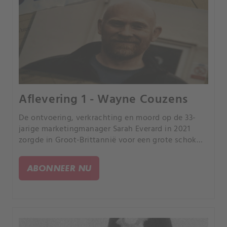
Aflevering 1 - Wayne Couzens
De ontvoering, verkrachting en moord op de 33-
jarige marketingmanager Sarah Everard in 2021
zorgde in Groot-Brittannië voor een grote schok
toen werd onthuld dat haar moordenaar de
politieman Wayne Couzens was.
ABONNEER NU