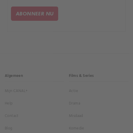
politieagenten en ze woonden in het welvarende
Cheshire, maar hun levensstijl was gebaseerd op
ABONNEER NU
schulden en bedrog.
Algemeen
Films & Series
Mijn CANAL+
Actie
Help
Drama
Contact
Misdaad
Blog
Komedie