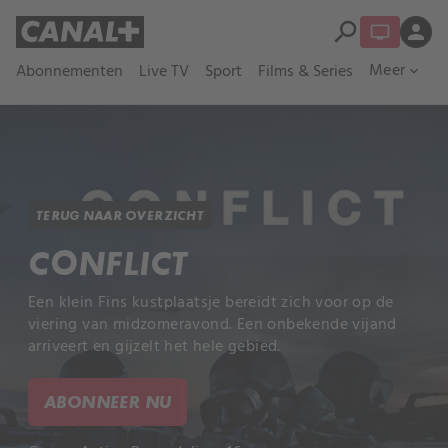
search
person
Meer
Abonnementen
Live TV
Sport
Films & Series
expand_more
TERUG NAAR OVERZICHT
CONFLICT
Een klein Fins kustplaatsje bereidt zich voor op de
viering van midzomeravond. Een onbekende vijand
arriveert en gijzelt het hele gebied.
ABONNEER NU