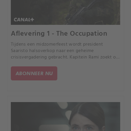
Aflevering 1 - The Occupation
Tijdens een midzomerfeest wordt president
Saaristo halsoverkop naar een geheime
crisisvergadering gebracht. Kapitein Rami zoekt op
eigen houtje zijn gezin, terwijl alle communicatie
is uitgevallen en iedereen op zichzelf is
ABONNEER NU
aangewezen.