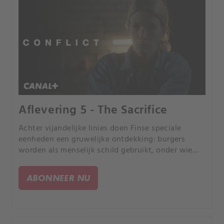
Aflevering 5 - The Sacrifice
Achter vijandelijke linies doen Finse speciale
eenheden een gruwelijke ontdekking: burgers
worden als menselijk schild gebruikt, onder wie
een familielid van president Saaristo. Terwijl de VS
dreigt in te grijpen en persoonlijke loyaliteiten
ABONNEER NU
breken, wordt de crisis politiek en privé
ondraaglijk.