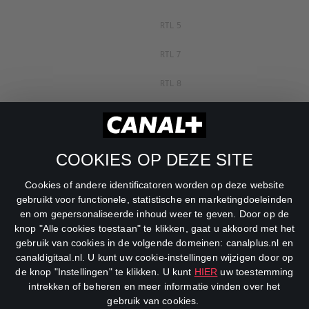
RTL 5
RTL 7
RTL 8
RTL Z
SBS6
COOKIES OP DEZE SITE
Net5
Cookies of andere identificatoren worden op deze website
Veronica
gebruikt voor functionele, statistische en marketingdoeleinden
en om gepersonaliseerde inhoud weer te geven. Door op de
DreamWorks Channel
knop "Alle cookies toestaan" te klikken, gaat u akkoord met het
gebruik van cookies in de volgende domeinen: canalplus.nl en
canaldigitaal.nl. U kunt uw cookie-instellingen wijzigen door op
de knop "Instellingen" te klikken. U kunt
HIER
uw toestemming
intrekken of beheren en meer informatie vinden over het
gebruik van cookies.