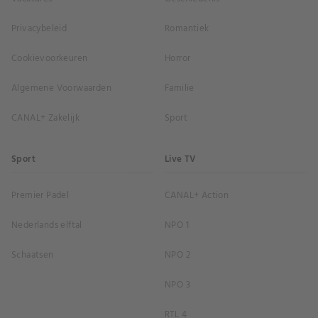
Privacybeleid
Romantiek
Cookievoorkeuren
Horror
Algemene Voorwaarden
Familie
CANAL+ Zakelijk
Sport
Sport
Live TV
Premier Padel
CANAL+ Action
Nederlands elftal
NPO 1
Schaatsen
NPO 2
NPO 3
RTL 4