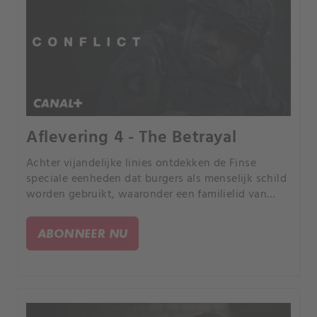
Aflevering 4 - The Betrayal
Achter vijandelijke linies ontdekken de Finse
speciale eenheden dat burgers als menselijk schild
worden gebruikt, waaronder een familielid van
president Saaristo. Terwijl loyaliteiten breken en de
VS dreigt in te grijpen, wordt de president’s
ABONNEER NU
oorlogstoespraak abrupt onderbroken door het
nieuws van een moordaanslag op de premier.