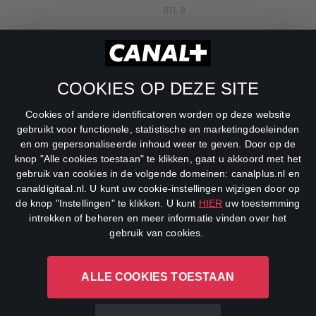
RTL 8
RTL Z
SBS6
COOKIES OP DEZE SITE
Net5
Cookies of andere identificatoren worden op deze website
Veronica
gebruikt voor functionele, statistische en marketingdoeleinden
en om gepersonaliseerde inhoud weer te geven. Door op de
DreamWorks Channel
knop "Alle cookies toestaan" te klikken, gaat u akkoord met het
gebruik van cookies in de volgende domeinen: canalplus.nl en
canaldigitaal.nl. U kunt uw cookie-instellingen wijzigen door op
de knop "Instellingen" te klikken. U kunt
HIER
uw toestemming
intrekken of beheren en meer informatie vinden over het
gebruik van cookies.
ALLE COOKIES TOESTAAN
CANAL+ Luxembourg S. à r.l., Rue Albert Borschette 4, L-1246
Luxembourg R.C.S.