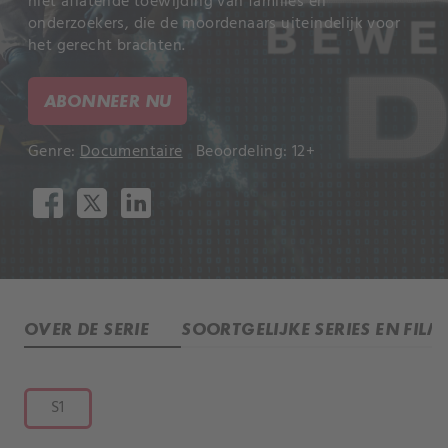
niet aflatende toewijding van families en
onderzoekers, die de moordenaars uiteindelijk voor
het gerecht brachten.
ABONNEER NU
Genre:
Documentaire
Beoordeling: 12+
OVER DE SERIE
SOORTGELIJKE SERIES EN FILM
S1