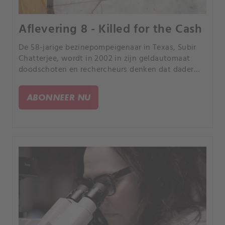
Aflevering 8 - Killed for the Cash
De 58-jarige bezinepompeigenaar in Texas, Subir
Chatterjee, wordt in 2002 in zijn geldautomaat
doodschoten en rechercheurs denken dat dader
een bekende is. Met het DNA van de dader weigert
één rechercheur zijn pensioen totdat de zaak is
ABONNEER NU
opgelost.