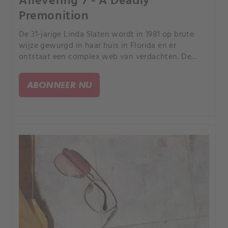
Aflevering 7 - A Deadly
Premonition
De 31-jarige Linda Slaten wordt in 1981 op brute
wijze gewurgd in haar huis in Florida en er
ontstaat een complex web van verdachten. De
zaak neemt een wending wanneer een DNA-treffer
een schijnbaar vredige gemeenschap blootlegt.
ABONNEER NU