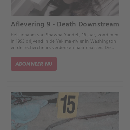
Aflevering 9 - Death Downstream
Het lichaam van Shawna Yandell, 16 jaar, vond men
in 1993 drijvend in de Yakima-rivier in Washington
en de rechercheurs verdenken haar naasten. De
zaak werd stopgezet totdat nieuwe DNA-
technologie een moordenaar onthulde die niemand
ABONNEER NU
vermoedde.