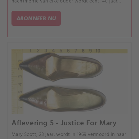
nachtmerrie van elke ouder wordt echt. 40 jaar
lang zoeken rechercheurs aanwijzingen tot een
bewijsstuk hen naar een verdachte 3 staten
ABONNEER NU
verderop leidt.
Aflevering 5 - Justice For Mary
Mary Scott, 23 jaar, wordt in 1969 vermoord in haar