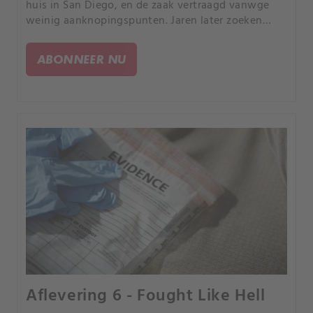
huis in San Diego, en de zaak vertraagd vanwge
weinig aanknopingspunten. Jaren later zoeken
haar dochters vastbesloten naar antwoorden over
de moeder die ze amper kenden en een 50 jaar
ABONNEER NU
oude misdaad.
Aflevering 6 - Fought Like Hell