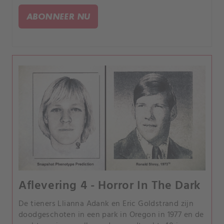
ernaast sliep, houdt een rechercheur 20 jaar lang
ABONNEER NU
bezig.
Aflevering 4 - Horror In The Dark
De tieners Llianna Adank en Eric Goldstrand zijn
doodgeschoten in een park in Oregon in 1977 en de