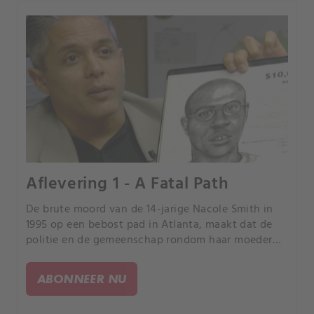
Aflevering 1 - A Fatal Path
De brute moord van de 14-jarige Nacole Smith in
1995 op een bebost pad in Atlanta, maakt dat de
politie en de gemeenschap rondom haar moeder
zoeken naar gerechtigheid. Na tientallen jaren en
nog een brute aanval wordt de moordenaar
ABONNEER NU
eindelijk onthuld.