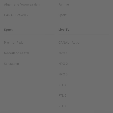
Algemene Voorwaarden
Familie
CANAL+ Zakelijk
Sport
Sport
Live TV
Premier Padel
CANAL+ Action
Nederlands elftal
NPO 1
Schaatsen
NPO 2
NPO 3
RTL 4
RTL 5
RTL 7