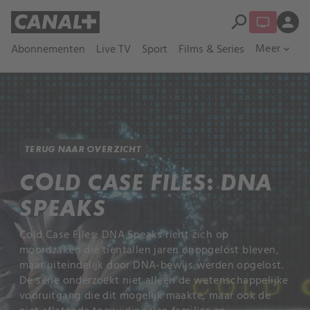
search
person
Meer
Abonnementen
Live TV
Sport
Films & Series
expand_more
TERUG NAAR OVERZICHT
COLD CASE FILES: DNA
SPEAKS
Cold Case Files: DNA Speaks richt zich op
moordzaken die tientallen jaren onopgelost bleven,
maar uiteindelijk door DNA-bewijs werden opgelost.
De serie onderzoekt niet alleen de wetenschappelijke
vooruitgang die dit mogelijk maakte, maar ook de