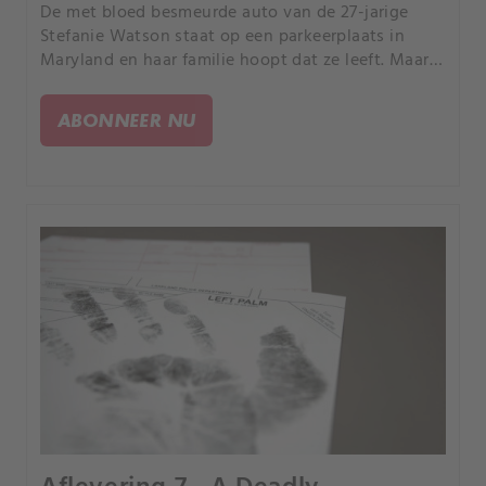
De met bloed besmeurde auto van de 27-jarige
Stefanie Watson staat op een parkeerplaats in
Maryland en haar familie hoopt dat ze leeft. Maar
lokaal wordt een kaakbeen gedumpt, waardoor
een onderzoek naar vermiste personen verandert
ABONNEER NU
naar een moord.