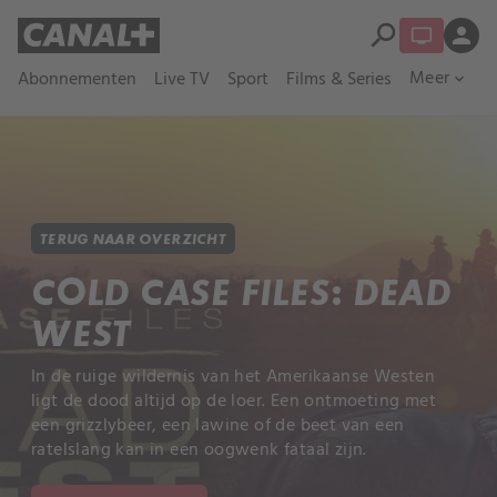
search
person
Meer
Abonnementen
Live TV
Sport
Films & Series
expand_more
TERUG NAAR OVERZICHT
COLD CASE FILES: DEAD
WEST
In de ruige wildernis van het Amerikaanse Westen
ligt de dood altijd op de loer. Een ontmoeting met
een grizzlybeer, een lawine of de beet van een
ratelslang kan in een oogwenk fataal zijn.