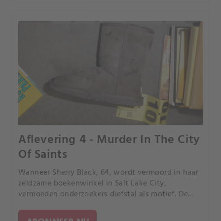
Aflevering 4 - Murder In The City
Of Saints
Wanneer Sherry Black, 64, wordt vermoord in haar
zeldzame boekenwinkel in Salt Lake City,
vermoeden onderzoekers diefstal als motief. De
zaak blijft onopgelost tot haar dochter
samenwerkt met een sluwe onderzoeker en brengt