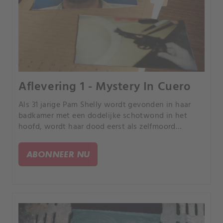
Aflevering 1 - Mystery In Cuero
Als 31 jarige Pam Shelly wordt gevonden in haar
badkamer met een dodelijke schotwond in het
hoofd, wordt haar dood eerst als zelfmoord
beschouwd. Maar het instinct van een
vasthoudend onderzoeker en zijn vermoeden van
ABONNEER NU
vals spel lossen de zaak op.