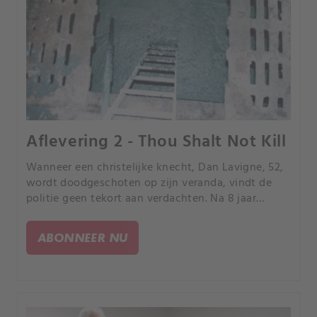
Aflevering 2 - Thou Shalt Not Kill
Wanneer een christelijke knecht, Dan Lavigne, 52,
wordt doodgeschoten op zijn veranda, vindt de
politie geen tekort aan verdachten. Na 8 jaar
zoeken naar gerechtigheid in drie staten
ontmaskert de politie eindelijk de moordenaar van
ABONNEER NU
Dan.