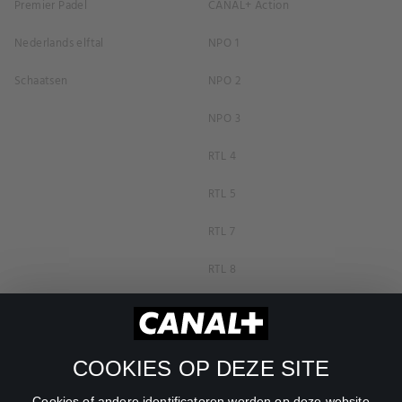
Premier Padel
CANAL+ Action
Nederlands elftal
NPO 1
Schaatsen
NPO 2
NPO 3
RTL 4
RTL 5
RTL 7
RTL 8
RTL Z
SBS6
COOKIES OP DEZE SITE
Net5
Cookies of andere identificatoren worden op deze website