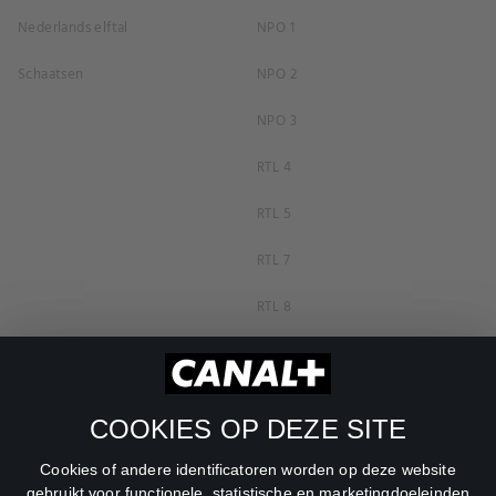
Nederlands elftal
NPO 1
Schaatsen
NPO 2
NPO 3
RTL 4
RTL 5
RTL 7
RTL 8
RTL Z
SBS6
COOKIES OP DEZE SITE
Net5
Cookies of andere identificatoren worden op deze website
Veronica
gebruikt voor functionele, statistische en marketingdoeleinden