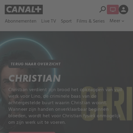
search
person
Meer
Abonnementen
Live TV
Sport
Films & Series
expand_more
TERUG NAAR OVERZICHT
CHRISTIAN
Christian verdient zijn brood het opknappen van vuil
werk voor Lino, de criminele baas van de
achtergestelde buurt waarin Christian woont.
Wanneer zijn handen onverklaarbaar beginnen
bloeden, wordt het voor Christian fysiek onmogelijk
om zijn werk uit te voeren.