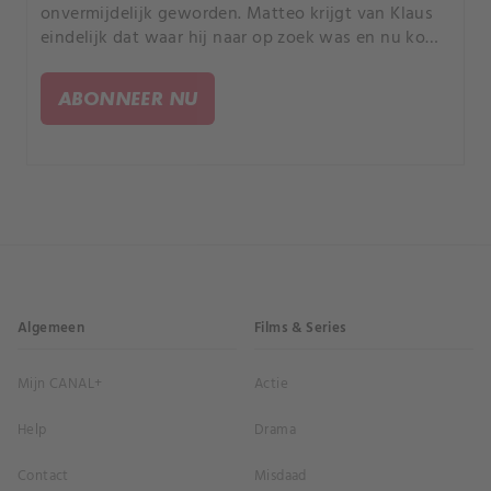
onvermijdelijk geworden. Matteo krijgt van Klaus
eindelijk dat waar hij naar op zoek was en nu komt
zo voor een moeilijke keuze te staan.
ABONNEER NU
Algemeen
Films & Series
Mijn CANAL+
Actie
Help
Drama
Contact
Misdaad