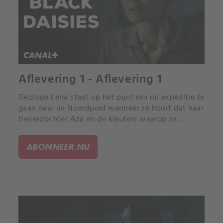
Aflevering 1 - Aflevering 1
Geologe Lena staat op het punt om op expeditie te
gaan naar de Noordpool wanneer ze hoort dat haar
tienerdochter Ada en de kleuters waarop ze
toezicht hield, in het niets zijn verdwenen. Lena is
Ada lang geleden uit het oog verloren.
ABONNEER NU