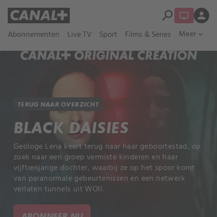
search
person
Meer
Abonnementen
Live TV
Sport
Films & Series
expand_more
TERUG NAAR OVERZICHT
BLACK DAISIES
Geologe Lena keert terug naar haar geboortestad, op
zoek naar een groep vermiste kinderen en haar
vijftienjarige dochter, waarbij ze op het spoor komt
van paranormale gebeurtenissen en een netwerk
verlaten tunnels uit WOII.
ABONNEER NU