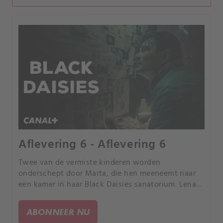
Aflevering 6 - Aflevering 6
Twee van de vermiste kinderen worden
onderschept door Marta, die hen meeneemt naar
een kamer in haar Black Daisies sanatorium. Lena
slaagt erin om in de geheime vleugel van het
sanatorium te komen, waar ze informatie vindt
ABONNEER NU
over de experimenten die de nazi's tijdens de