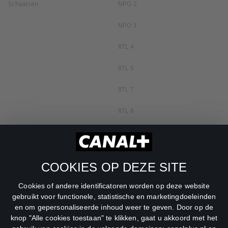
Schaatsen
NPO 2
NPO 3
RTL 4
RTL 5
RTL 7
RTL 8
RTL Z
SBS6
COOKIES OP DEZE SITE
Net5
Cookies of andere identificatoren worden op deze website
Veronica
gebruikt voor functionele, statistische en marketingdoeleinden
en om gepersonaliseerde inhoud weer te geven. Door op de
DreamWorks Channel
knop "Alle cookies toestaan" te klikken, gaat u akkoord met het