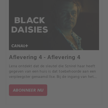
Aflevering 4 - Aflevering 4
Lena ontdekt dat de sleutel die Sznirel haar heeft
gegeven van een huis is dat toebehoorde aan een
verpleegster genaamd Ilse. Bij de ingang van het
huis vindt ze een doos met daarin een blinddoek
met het symbool van Vril, een geheim
ABONNEER NU
genootschap uit de tijd dat de nazi's experimenten
uitvoerden.