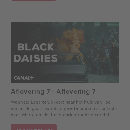
Tweede Wereldoorlog hebben uitgevoerd, met
name door een gekke wetenschapper die een
nieuw mensenras wilde creëren door de vrouwen
van Walbrzych als proefkonijnen te gebruiken.
Aflevering 7 - Aflevering 7
Wanneer Lena terugkeert naar het huis van Ilse,
neemt de geest van haar grootmoeder de controle
over. Marta ontdekt een ondergronds meer dat
leidt naar een parallelle realiteit, de perfecte
wereld van Vrill.