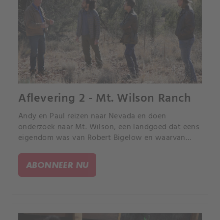
Aflevering 2 - Mt. Wilson Ranch
Andy en Paul reizen naar Nevada en doen
onderzoek naar Mt. Wilson, een landgoed dat eens
eigendom was van Robert Bigelow en waarvan
wordt vermoed dat het mysterieuze tunnels heeft
die leiden naar een begraven UFO.
ABONNEER NU