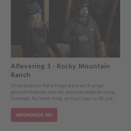
Aflevering 3 - Rocky Mountain
Ranch
Onderzoekster Katie Paige werd als 9-jarige
geconfronteerde met het angstaanjagende Hoog
Vreemde. Nu halen Andy en Paul haar na 50 jaar
terug om te kijken of wetenschappelijk bewijs vast
te leggen is dat het landgoed op haar
ABONNEER NU
aanwezigheid reageert.