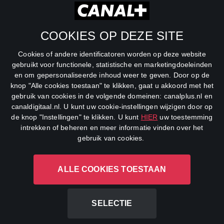
RTL Z
SBS6
COOKIES OP DEZE SITE
Net5
Cookies of andere identificatoren worden op deze website
Veronica
gebruikt voor functionele, statistische en marketingdoeleinden
en om gepersonaliseerde inhoud weer te geven. Door op de
DreamWorks Channel
knop "Alle cookies toestaan" te klikken, gaat u akkoord met het
gebruik van cookies in de volgende domeinen: canalplus.nl en
canaldigitaal.nl. U kunt uw cookie-instellingen wijzigen door op
de knop "Instellingen" te klikken. U kunt
HIER
uw toestemming
intrekken of beheren en meer informatie vinden over het
gebruik van cookies.
ALLE COOKIES TOESTAAN
CANAL+ Luxembourg S. à r.l., Rue Albert Borschette 4, L-1246
Luxembourg R.C.S.
Luxembourg: B 87.905
SELECTIE
All rights reserved