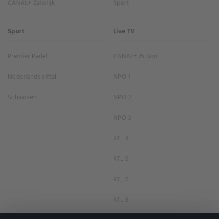
CANAL+ Zakelijk
Sport
Sport
Live TV
Premier Padel
CANAL+ Action
Nederlands elftal
NPO 1
Schaatsen
NPO 2
NPO 3
RTL 4
RTL 5
RTL 7
RTL 8