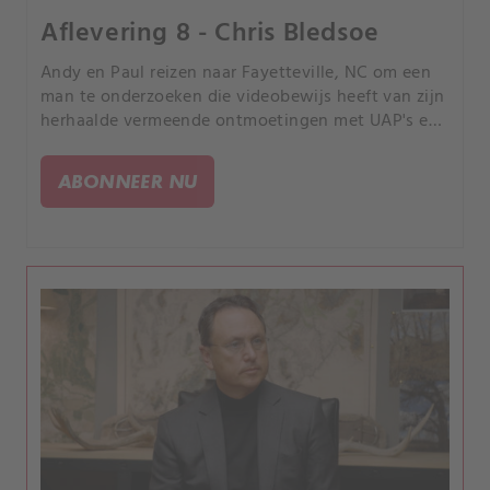
Aflevering 8 - Chris Bledsoe
Andy en Paul reizen naar Fayetteville, NC om een
man te onderzoeken die videobewijs heeft van zijn
herhaalde vermeende ontmoetingen met UAP's en
om zijn mogelijke "kwantumverstrengeling"
vermogens te testen.
ABONNEER NU