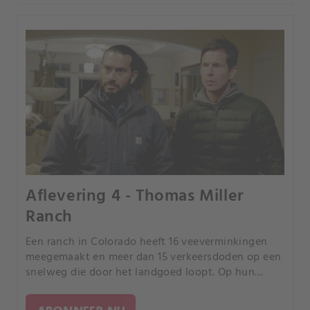
Aflevering 4 - Thomas Miller
Ranch
Een ranch in Colorado heeft 16 veeverminkingen
meegemaakt en meer dan 15 verkeersdoden op een
snelweg die door het landgoed loopt. Op hun
zoektocht naar een relatie tussen de twee, stuiten
Andy en Paul op onverklaarbare fenomenen.