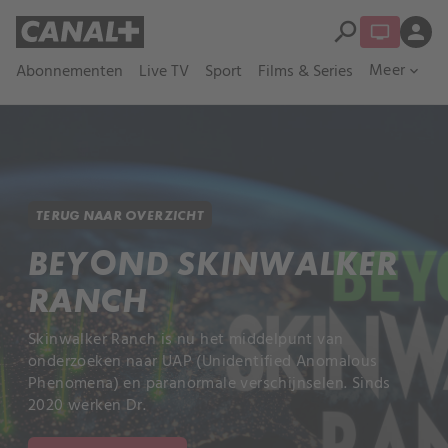
search
person
Meer
Abonnementen
Live TV
Sport
Films & Series
expand_more
TERUG NAAR OVERZICHT
BEYOND SKINWALKER
RANCH
Skinwalker Ranch is nu het middelpunt van
onderzoeken naar UAP (Unidentified Anomalous
Phenomena) en paranormale verschijnselen. Sinds
2020 werken Dr.