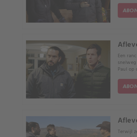
ABON
Aflev
Een ranc
snelweg 
Paul op 
ABON
Aflev
Terwijl 