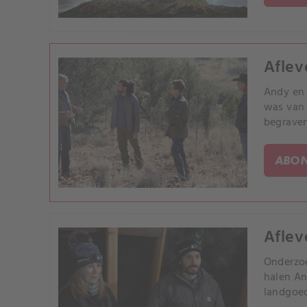
Aflev
Andy en 
was van 
begrave
ABON
Aflev
Onderzoe
halen An
landgoed