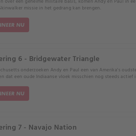
n over een geheime militaire basis, komen Andy en Paul in een
kinwalker missie in het gedrang kan brengen.
NEER NU
ering 6 - Bridgewater Triangle
chusetts onderzoeken Andy en Paul een van Amerika's oudst
n dat een oude Indiaanse vloek misschien nog steeds actief i
NEER NU
ering 7 - Navajo Nation