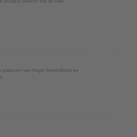
 situatie terecht die de hele
e plaatsen van Hoge Vreemdheid en
s.