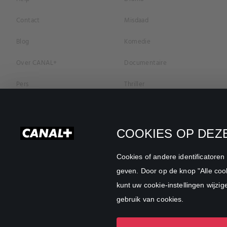
Contact
Misdaad
Blog
Komedie
Over CANAL+
Documentaire
Pers
Thriller
Vacatures
Geschiedenis
Privacybeleid
Romantiek
COOKIES OP DEZE
Cookievoorkeuren
Horror
Cookies of andere identificatore
Algemene Voorwaarden
Familie
geven. Door op de knop "Alle cook
kunt uw cookie-instellingen wijzig
CANAL+ Zakelijk
Sport
gebruik van cookies.