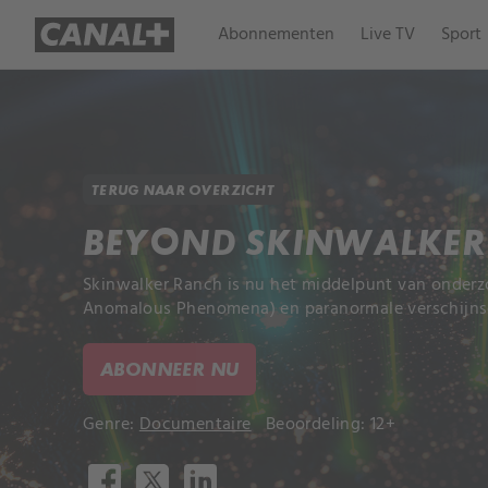
Abonnementen
Live TV
Sport
TERUG NAAR OVERZICHT
BEYOND SKINWALKER
Skinwalker Ranch is nu het middelpunt van onderz
Anomalous Phenomena) en paranormale verschijnse
ABONNEER NU
Genre:
Documentaire
Beoordeling: 12+