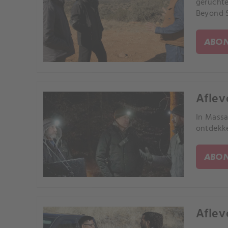
geruchte
Beyond S
ABON
Aflev
In Massa
ontdekke
ABON
Aflev