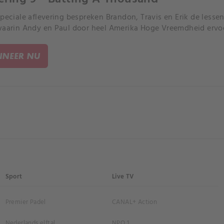
speciale aflevering bespreken Brandon, Travis en Erik de lesse
waarin Andy en Paul door heel Amerika Hoge Vreemdheid ervo
NEER NU
Sport
Live TV
Premier Padel
CANAL+ Action
Nederlands elftal
NPO 1