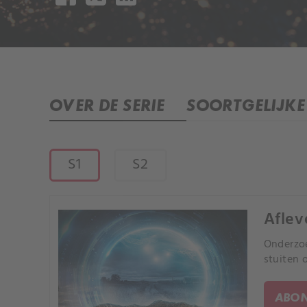
OVER DE SERIE
SOORTGELIJKE 
S1
S2
Aflev
Onderzoe
stuiten 
ABON