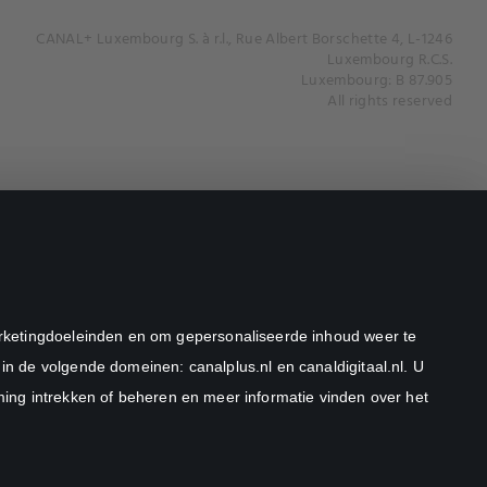
CANAL+ Luxembourg S. à r.l., Rue Albert Borschette 4, L-1246
Luxembourg R.C.S.
Luxembourg: B 87.905
All rights reserved
marketingdoeleinden en om gepersonaliseerde inhoud weer te
in de volgende domeinen: canalplus.nl en canaldigitaal.nl. U
ng intrekken of beheren en meer informatie vinden over het