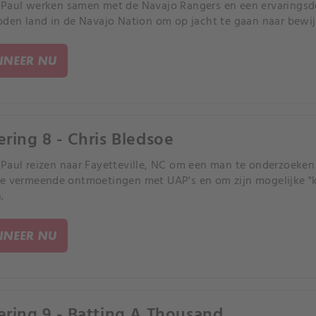
 Paul werken samen met de Navajo Rangers en een ervaring
oden land in de Navajo Nation om op jacht te gaan naar bewij
NEER NU
ering 8 - Chris Bledsoe
Paul reizen naar Fayetteville, NC om een man te onderzoeken 
e vermeende ontmoetingen met UAP's en om zijn mogelijke 
.
NEER NU
ering 9 - Batting A Thousand