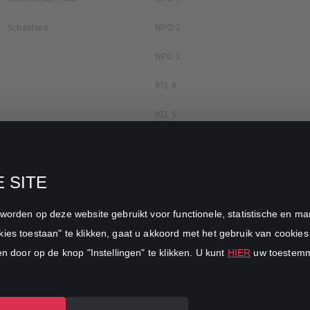
Schaatsen
NPO 2
NPO 3
RTL 4
RTL 5
RTL 7
RTL 8
 SITE
RTL Z
n worden op deze website gebruikt voor functionele, statistische en 
SBS6
ies toestaan" te klikken, gaat u akkoord met het gebruik van cookies 
en door op de knop "Instellingen" te klikken. U kunt
HIER
uw toestemmi
Net5
Veronica