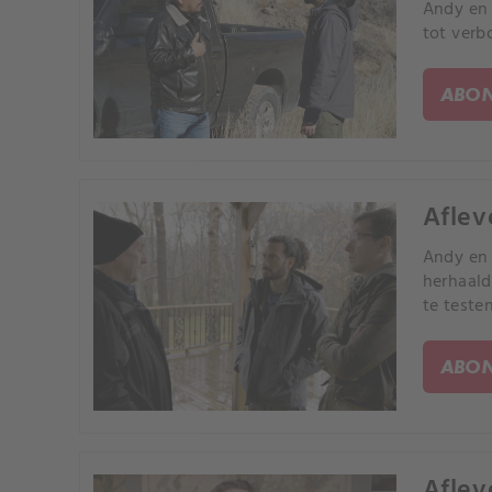
Andy en
tot verb
ABON
Aflev
Andy en 
herhaald
te testen
ABON
Aflev