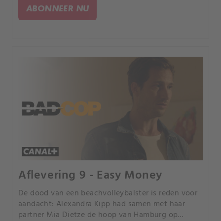
Dreyer is tijdens een teamvergadering vermoord
ABONNEER NU
door een van de conciërges. De zaak krijgt veel
publiciteit en daarmee ook veel druk van het
publiek, wat leidt tot een snelle arrestatie.
Aflevering 9 - Easy Money
De dood van een beachvolleybalster is reden voor
aandacht: Alexandra Kipp had samen met haar
partner Mia Dietze de hoop van Hamburg op