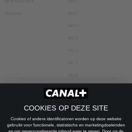
Nederlands elftal
NPO 1
Schaatsen
NPO 2
NPO 3
RTL 4
RTL 5
RTL 7
RTL 8
RTL Z
SBS6
COOKIES OP DEZE SITE
Net5
Cookies of andere identificatoren worden op deze website
Veronica
gebruikt voor functionele, statistische en marketingdoeleinden
en om gepersonaliseerde inhoud weer te geven. Door op de