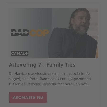
Aflevering 7 - Family Ties
De Hamburgse vleesindustrie is in shock: In de
slagerij van Petra Rammert is een lijk gevonden
tussen de varkens: Niels Blumenberg van het
vleeskwaliteitsinstituut. Een van de belangrijkste
geruchten rond de zaak blijkt waar te zijn:
ABONNEER NU
Blumenberg chanteerde verschillende slagers - wie
hem niet betaalde werd al snel beschuldigd van de