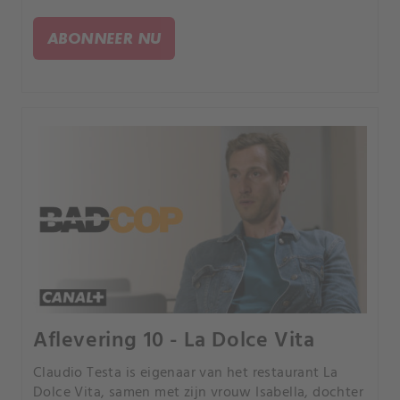
Olympia moeten zijn. Nu lijkt de droom van
Olympia voorbij en manager Florian Brinkbäumer
ABONNEER NU
realiseert zich dat hij veel geld en tijd heeft
verspild.
Aflevering 10 - La Dolce Vita
Claudio Testa is eigenaar van het restaurant La
Dolce Vita, samen met zijn vrouw Isabella, dochter