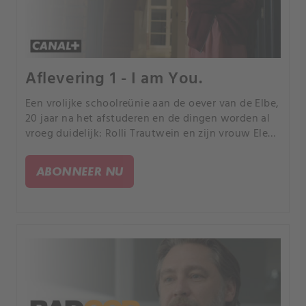
Aflevering 1 - I am You.
Een vrolijke schoolreünie aan de oever van de Elbe,
20 jaar na het afstuderen en de dingen worden al
vroeg duidelijk: Rolli Trautwein en zijn vrouw Elena
hebben het gehaald, Martina Jacksted en zijn
vriend Harry Baranski niet zozeer. Het feest eindigt
ABONNEER NU
met een knal: Rolli ontploft in zijn luxe auto.