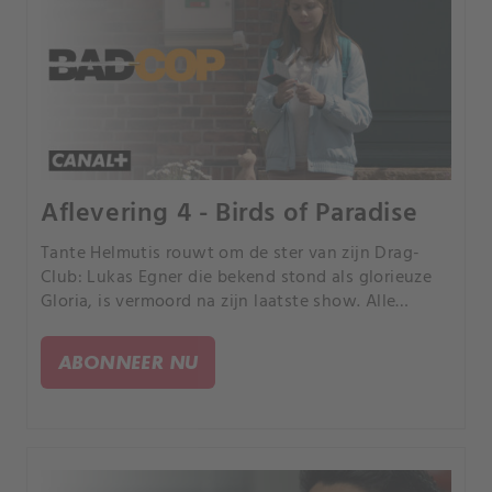
Aflevering 4 - Birds of Paradise
Tante Helmutis rouwt om de ster van zijn Drag-
Club: Lukas Egner die bekend stond als glorieuze
Gloria, is vermoord na zijn laatste show. Alle
inkomsten van de afgelopen weken zijn ook weg,
waardoor het op een roof lijkt.
ABONNEER NU