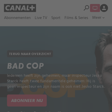
search
person
Meer
Abonnementen
Live TV
Sport
Films & Series
expand_more
TERUG NAAR OVERZICHT
BAD COP
Iedereen heeft zijn geheimen, maar inspecteur Jesko
Starck heeft twee fundamentele geheimen: Hij is
geen inspecteur en zijn naam is ook niet Jesko Starck.
ABONNEER NU