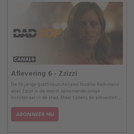
Aflevering 6 - Zzizzi
De 19-jarige graffitikunstenares Nadine Rathmann
alias ZziziI is de meest opkomende jonge
kunstenaar in de stad. Maar tijdens de presentatie
van haar nieuwe kunstwerk stort ze in door een
overdosis xtc en overlijdt.
ABONNEER NU