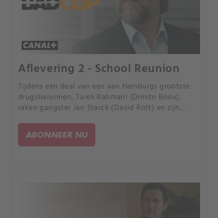
Aflevering 2 - School Reunion
Tijdens een deal van een van Hamburgs grootste
drugsbaronnen, Tarek Rahmani (Dimitri Bilov),
raken gangster Jan Starck (David Rott) en zijn
broer Jesko Starck (David Rott) toevallig betrokken
bij de gebeurtenissen. Jesko sterft in Jans armen,
ABONNEER NU
maar niet zonder Jan iets te laten beloven: Jan
moet nu zijn identiteit aannemen en voor zijn
familie zorgen.