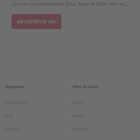
Julia en schoonmoeder Elisa. Maar er blijft niet veel
over van "het goede leven" als Elisa een indringer
neerslaat met een geweer en Claudio gearresteerd
ABONNEER NU
wordt.
Algemeen
Films & Series
Mijn CANAL+
Actie
Help
Drama
Contact
Misdaad