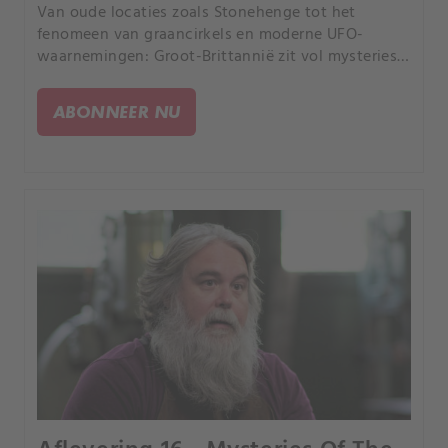
Van oude locaties zoals Stonehenge tot het
fenomeen van graancirkels en moderne UFO-
waarnemingen: Groot-Brittannië zit vol mysteries.
Zou het kunnen dat dit eiland door de
geschiedenis heen een bestemming is geweest
ABONNEER NU
voor buitenaardse bezoekers?.