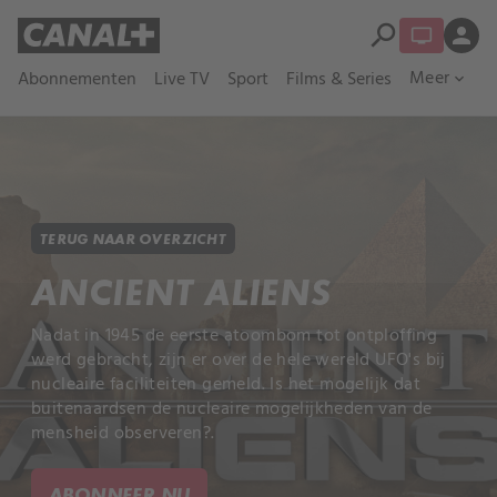
search
person
Meer
Abonnementen
Live TV
Sport
Films & Series
expand_more
TERUG NAAR OVERZICHT
ANCIENT ALIENS
Nadat in 1945 de eerste atoombom tot ontploffing
werd gebracht, zijn er over de hele wereld UFO's bij
nucleaire faciliteiten gemeld. Is het mogelijk dat
buitenaardsen de nucleaire mogelijkheden van de
mensheid observeren?.
ABONNEER NU