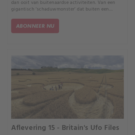
dan ooit van buitenaardse activiteiten. Van een
gigantisch ‘schaduwmonster’ dat buiten een
winkelcentrum in Miami tot ontmoetingen met
buitenaardse wezens in Las Vegas en nieuwe
ABONNEER NU
video's van de marine.
Aflevering 15 - Britain's Ufo Files