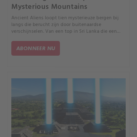
Mysterious Mountains
Ancient Aliens loopt tien mysterieuze bergen bij
langs die berucht zijn door buitenaardse
verschijnselen. Van een top in Sri Lanka die een
portaal zou zijn naar andere werelden tot een
vulkaan in Washington een beroemde UFO-
ABONNEER NU
waarneming werd gedaan.