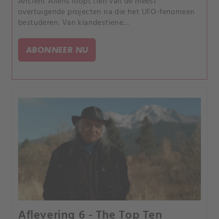
Ancient Aliens loopt tien van de meest
overtuigende projecten na die het UFO-fenomeen
bestuderen. Van klandestiene
overheidsorganisaties tot agenten die UFO-
getuigen het zwijgen opleggen en geheime
ABONNEER NU
programma's om buitenaardse technologie te
winnen.
Aflevering 6 - The Top Ten