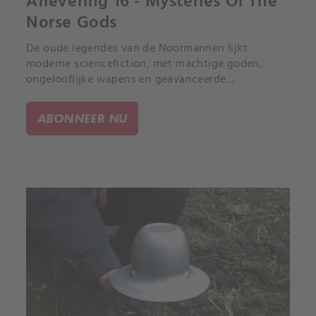
Aflevering 16 - Mysteries Of The
Norse Gods
De oude legendes van de Noormannen lijkt
moderne sciencefiction, met machtige goden,
ongelooflijke wapens en geavanceerde
technologie. Zijn deze mythologische verhalen
gebaseerd op buitenaardse wezens die onze
ABONNEER NU
planeet zelfs nu nog bezoeken?.