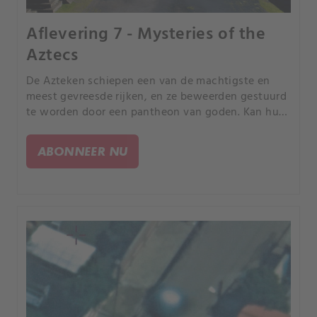
Aflevering 7 - Mysteries of the
Aztecs
De Azteken schiepen een van de machtigste en
meest gevreesde rijken, en ze beweerden gestuurd
te worden door een pantheon van goden. Kan hun
ongelofelijke verhaal van hun macht wijzen op een
geschiedenis van buitenaardse interventie in
ABONNEER NU
Meso-Amerika?.