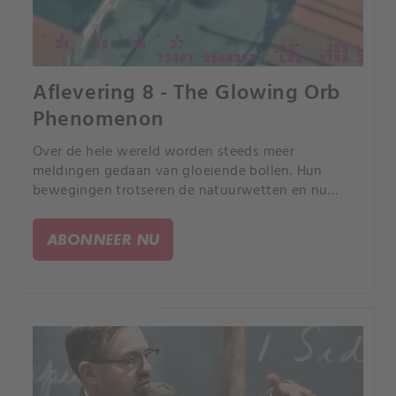
Aflevering 8 - The Glowing Orb
Phenomenon
Over de hele wereld worden steeds meer
meldingen gedaan van gloeiende bollen. Hun
bewegingen trotseren de natuurwetten en nu
worden ze zelfs waargenomen bij militaire bases
en kernwapenfaciliteiten.
ABONNEER NU