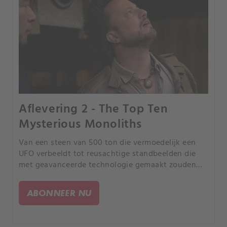
Aflevering 2 - The Top Ten
Mysterious Monoliths
Van een steen van 500 ton die vermoedelijk een
UFO verbeeldt tot reusachtige standbeelden die
met geavanceerde technologie gemaakt zouden
zijn. Kunnen deze bijzondere staande stenen
bewijs leveren voor buitenaards bezoek?.
ABONNEER NU