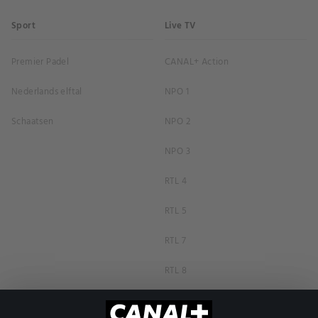
Sport
Live TV
Premier Padel
CANAL+ Action
Nederlands elftal
NPO 1
Schaatsen
NPO 2
NPO 3
RTL 4
RTL 5
RTL 7
RTL 8
RTL Z