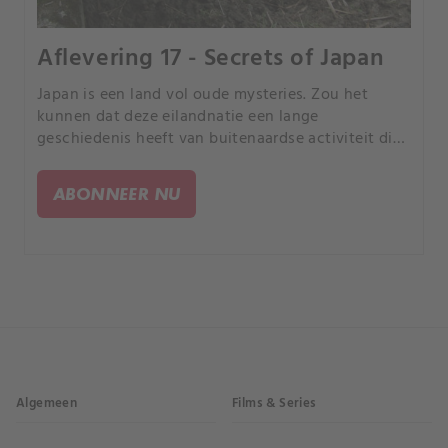
Aflevering 17 - Secrets of Japan
Japan is een land vol oude mysteries. Zou het
kunnen dat deze eilandnatie een lange
geschiedenis heeft van buitenaardse activiteit die
zelfs verbonden is met de Japanse keizerlijke
familie, zoals Oude Astronaut Theoretici beweren?.
ABONNEER NU
Algemeen
Films & Series