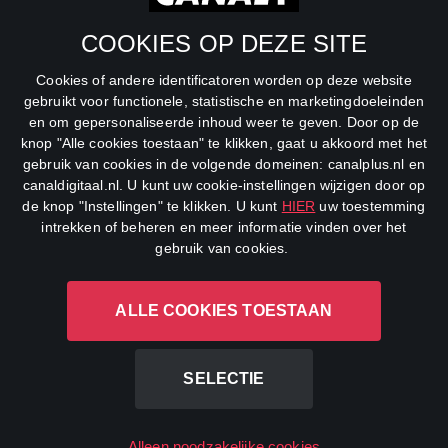
SBS6
COOKIES OP DEZE SITE
Net5
Cookies of andere identificatoren worden op deze website
Veronica
gebruikt voor functionele, statistische en marketingdoeleinden
en om gepersonaliseerde inhoud weer te geven. Door op de
DreamWorks Channel
knop "Alle cookies toestaan" te klikken, gaat u akkoord met het
gebruik van cookies in de volgende domeinen: canalplus.nl en
canaldigitaal.nl. U kunt uw cookie-instellingen wijzigen door op
de knop "Instellingen" te klikken. U kunt
HIER
uw toestemming
intrekken of beheren en meer informatie vinden over het
gebruik van cookies.
ALLE COOKIES TOESTAAN
CANAL+ Luxembourg S. à r.l., Rue Albert Borschette 4, L-1246
Luxembourg R.C.S.
Luxembourg: B 87.905
SELECTIE
All rights reserved
Alleen noodzakelijke cookies