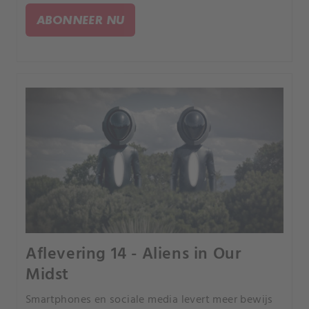
vonden. Bestaan de reuzen uit mythen en legendes
ABONNEER NU
echt?.
Aflevering 14 - Aliens in Our
Midst
Smartphones en sociale media levert meer bewijs