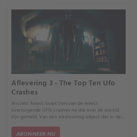
Aflevering 3 - The Top Ten Ufo
Crashes
Ancient Aliens loopt tien van de meest
overtuigende UFO-crashes na die over de wereld
zijn gemeld. Van een eikelvormig object dat in de
bossen van ruraal Pennsylvania crashte, tot een
mysterieus vaartuig dat in Japan aanspoelde.
ABONNEER NU