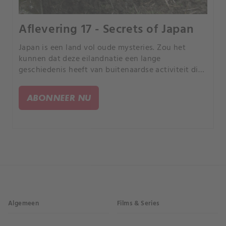
Aflevering 17 - Secrets of Japan
Japan is een land vol oude mysteries. Zou het
kunnen dat deze eilandnatie een lange
geschiedenis heeft van buitenaardse activiteit die
zelfs verbonden is met de Japanse keizerlijke
familie, zoals Oude Astronaut Theoretici beweren?.
ABONNEER NU
Algemeen
Films & Series