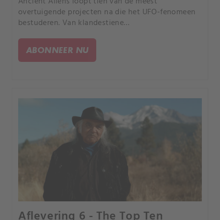
Ancient Aliens loopt tien van de meest
overtuigende projecten na die het UFO-fenomeen
bestuderen. Van klandestiene
overheidsorganisaties tot agenten die UFO-
getuigen het zwijgen opleggen en geheime
ABONNEER NU
programma's om buitenaardse technologie te
winnen.
Aflevering 6 - The Top Ten