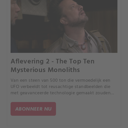
Aflevering 2 - The Top Ten
Mysterious Monoliths
Van een steen van 500 ton die vermoedelijk een
UFO verbeeldt tot reusachtige standbeelden die
met geavanceerde technologie gemaakt zouden
zijn. Kunnen deze bijzondere staande stenen
bewijs leveren voor buitenaards bezoek?.
ABONNEER NU