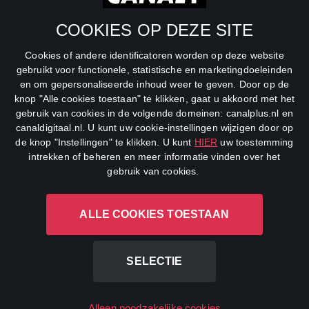
SBS6
COOKIES OP DEZE SITE
Net5
Cookies of andere identificatoren worden op deze website
Veronica
gebruikt voor functionele, statistische en marketingdoeleinden
en om gepersonaliseerde inhoud weer te geven. Door op de
DreamWorks Channel
knop "Alle cookies toestaan" te klikken, gaat u akkoord met het
gebruik van cookies in de volgende domeinen: canalplus.nl en
canaldigitaal.nl. U kunt uw cookie-instellingen wijzigen door op
de knop "Instellingen" te klikken. U kunt
HIER
uw toestemming
intrekken of beheren en meer informatie vinden over het
gebruik van cookies.
ALLE COOKIES TOESTAAN
CANAL+ Luxembourg S. à r.l., Rue Albert Borschette 4, L-1246
Luxembourg R.C.S.
Luxembourg: B 87.905
SELECTIE
All rights reserved
Alleen noodzakelijke cookies