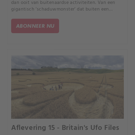
dan ooit van buitenaardse activiteiten. Van een
gigantisch ‘schaduwmonster’ dat buiten een
winkelcentrum in Miami tot ontmoetingen met
buitenaardse wezens in Las Vegas en nieuwe
ABONNEER NU
video's van de marine.
Aflevering 15 - Britain's Ufo Files