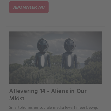
vonden. Bestaan de reuzen uit mythen en legendes
ABONNEER NU
echt?.
Aflevering 14 - Aliens in Our
Midst
Smartphones en sociale media levert meer bewijs