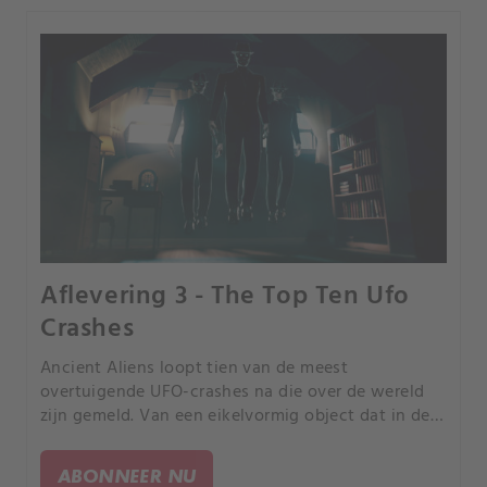
Aflevering 3 - The Top Ten Ufo
Crashes
Ancient Aliens loopt tien van de meest
overtuigende UFO-crashes na die over de wereld
zijn gemeld. Van een eikelvormig object dat in de
bossen van ruraal Pennsylvania crashte, tot een
mysterieus vaartuig dat in Japan aanspoelde.
ABONNEER NU