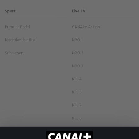
Sport
Live TV
Premier Padel
CANAL+ Action
Nederlands elftal
NPO 1
Schaatsen
NPO 2
NPO 3
RTL 4
RTL 5
RTL 7
RTL 8
RTL Z