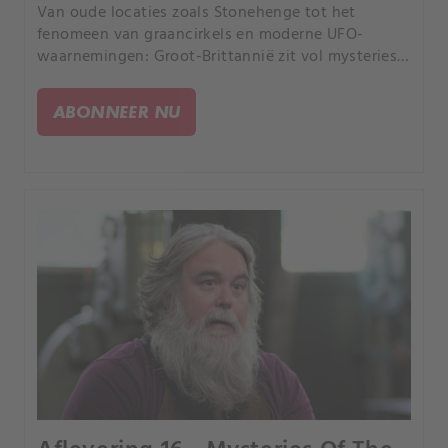
Van oude locaties zoals Stonehenge tot het
fenomeen van graancirkels en moderne UFO-
waarnemingen: Groot-Brittannië zit vol mysteries.
Zou het kunnen dat dit eiland door de
geschiedenis heen een bestemming is geweest
ABONNEER NU
voor buitenaardse bezoekers?.