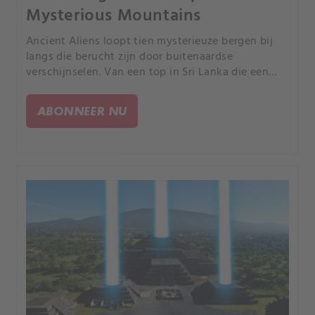
Mysterious Mountains
Ancient Aliens loopt tien mysterieuze bergen bij
langs die berucht zijn door buitenaardse
verschijnselen. Van een top in Sri Lanka die een
portaal zou zijn naar andere werelden tot een
vulkaan in Washington een beroemde UFO-
ABONNEER NU
waarneming werd gedaan.