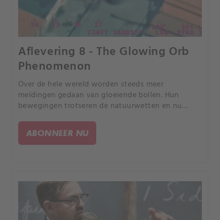
Aflevering 8 - The Glowing Orb
Phenomenon
Over de hele wereld worden steeds meer
meldingen gedaan van gloeiende bollen. Hun
bewegingen trotseren de natuurwetten en nu
worden ze zelfs waargenomen bij militaire bases
en kernwapenfaciliteiten.
ABONNEER NU