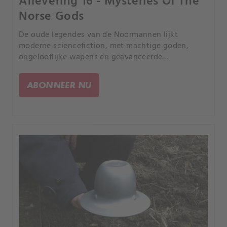
Aflevering 16 - Mysteries Of The
Norse Gods
De oude legendes van de Noormannen lijkt
moderne sciencefiction, met machtige goden,
ongelooflijke wapens en geavanceerde
technologie. Zijn deze mythologische verhalen
gebaseerd op buitenaardse wezens die onze
ABONNEER NU
planeet zelfs nu nog bezoeken?.