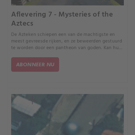
Aflevering 7 - Mysteries of the
Aztecs
De Azteken schiepen een van de machtigste en
meest gevreesde rijken, en ze beweerden gestuurd
te worden door een pantheon van goden. Kan hun
ongelofelijke verhaal van hun macht wijzen op een
geschiedenis van buitenaardse interventie in
ABONNEER NU
Meso-Amerika?.