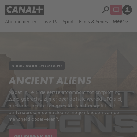
search
person
Meer
Abonnementen
Live TV
Sport
Films & Series
expand_more
TERUG NAAR OVERZICHT
ANCIENT ALIENS
Nadat in 1945 de eerste atoombom tot ontploffing
werd gebracht, zijn er over de hele wereld UFO's bij
nucleaire faciliteiten gemeld. Is het mogelijk dat
buitenaardsen de nucleaire mogelijkheden van de
mensheid observeren?.
ABONNEER NU