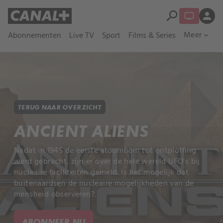
search
person
Meer
Abonnementen
Live TV
Sport
Films & Series
expand_more
TERUG NAAR OVERZICHT
ANCIENT ALIENS
Nadat in 1945 de eerste atoombom tot ontploffing
werd gebracht, zijn er over de hele wereld UFO's bij
nucleaire faciliteiten gemeld. Is het mogelijk dat
buitenaardsen de nucleaire mogelijkheden van de
mensheid observeren?.
ABONNEER NU