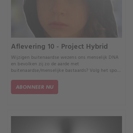
Aflevering 10 - Project Hybrid
Wijzigen buitenaardse wezens ons menselijk DNA
en bevolken zij zo de aarde met
buitenaardse/menselijke bastaards? Volg het spoor
vol bewijsmateriaal, van oude culturen tot
hedendaagse dierlijke verminkingen.
ABONNEER NU