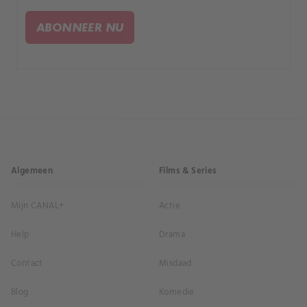
buitenaardsen de nucleaire mogelijkheden van de
mensheid observeren?.
ABONNEER NU
Algemeen
Films & Series
Mijn CANAL+
Actie
Help
Drama
Contact
Misdaad
Blog
Komedie