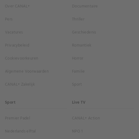
Over CANAL+
Documentaire
Pers
Thriller
Vacatures
Geschiedenis
Privacybeleid
Romantiek
Cookievoorkeuren
Horror
Algemene Voorwaarden
Familie
CANAL+ Zakelijk
Sport
Sport
Live TV
Premier Padel
CANAL+ Action
Nederlands elftal
NPO 1