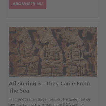
ingebed in talen over de hele wereld?.
ABONNEER NU
Aflevering 5 - They Came From
The Sea
In onze oceanen liggen bijzondere dieren op de
loer: octopussen die hun eigen DNA kunnen