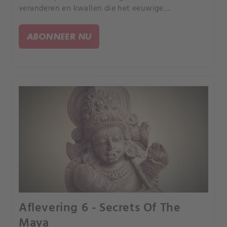
veranderen en kwallen die het eeuwige
leven hebben. Zijn onze oceanen een gigantisch
petrischaaltje voor buitenaardse genetische
ABONNEER NU
experimenten?.
Aflevering 6 - Secrets Of The
Maya