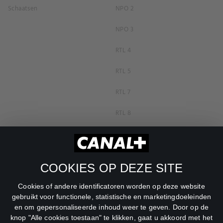
Schaatsen
NPO 2
NPO 3
RTL 4
RTL 5
RTL 7
RTL 8
RTL Z
SBS6
COOKIES OP DEZE SITE
Net5
Cookies of andere identificatoren worden op deze website
Veronica
gebruikt voor functionele, statistische en marketingdoeleinden
en om gepersonaliseerde inhoud weer te geven. Door op de
DreamWorks Channel
knop "Alle cookies toestaan" te klikken, gaat u akkoord met het