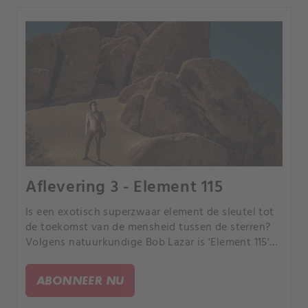
Aflevering 3 - Element 115
Is een exotisch superzwaar element de sleutel tot
de toekomst van de mensheid tussen de sterren?
Volgens natuurkundige Bob Lazar is 'Element 115'
de brandstofbron voor een buitenaards
ruimtevaartuig dat hij voor de Amerikaanse
ABONNEER NU
overheid onderzocht.