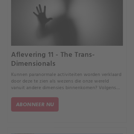
Aflevering 11 - The Trans-
Dimensionals
Kunnen paranormale activiteiten worden verklaard
door deze te zien als wezens die onze wereld
vanuit andere dimensies binnenkomen? Volgens
sommige buitenaardse-astronautentheoretici
werden deze entiteiten als spoken en engelen
ABONNEER NU
beschreven.