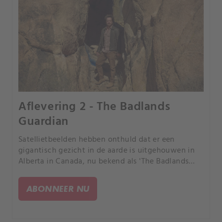
Aflevering 2 - The Badlands
Guardian
Satellietbeelden hebben onthuld dat er een
gigantisch gezicht in de aarde is uitgehouwen in
Alberta in Canada, nu bekend als 'The Badlands
Guardian'. Zou het deel van een kosmisch
communicatiesysteem kunnen uitmaken?.
ABONNEER NU