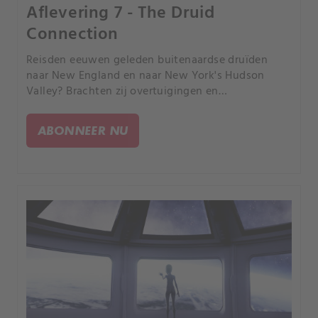
Aflevering 7 - The Druid
Connection
Reisden eeuwen geleden buitenaardse druïden
naar New England en naar New York's Hudson
Valley? Brachten zij overtuigingen en
technologieën van hun buitenaardse mentoren
mee: de Shining Ones uit de Ierse mythe?.
ABONNEER NU