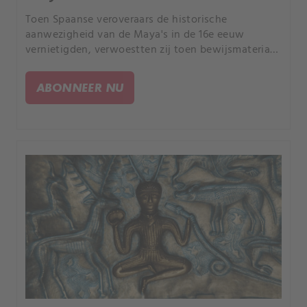
Toen Spaanse veroveraars de historische
aanwezigheid van de Maya's in de 16e eeuw
vernietigden, verwoestten zij toen bewijsmateriaal
over oude mensen die vliegend naar Amerika
reisden, door hulp van buitenaardse bezoekers?.
ABONNEER NU