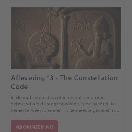
Aflevering 13 - The Constellation
Code
In de oude wereld werden overal structuren
gebouwd om de sterrenbeelden in de nachtelijke
hemel te weerspiegelen. In de meeste gevallen is
dit alleen duidelijk wanneer zij vanaf hoog boven
de aarde worden bekeken.
ABONNEER NU