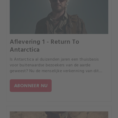
Aflevering 1 - Return To
Antarctica
Is Antarctica al duizenden jaren een thuisbasis
voor buitenaardse bezoekers van de aarde
geweest? Nu de menselijke verkenning van dit
continent toeneemt, staan we straks oog in oog
met de onder het ijs begraven ruïnes van een oude
ABONNEER NU
beschaving?.