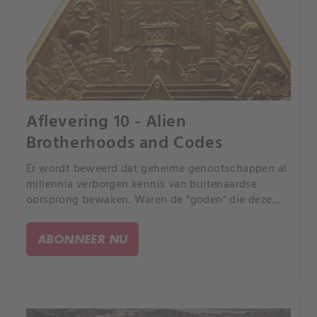
Aflevering 10 - Alien
Brotherhoods and Codes
Er wordt beweerd dat geheime genootschappen al
millennia verborgen kennis van buitenaardse
oorsprong bewaken. Waren de "goden" die deze
geheimen deelden bezoekers van de sterren, zoals
aanhangers van de oude astronautentheorie
ABONNEER NU
beweren?.