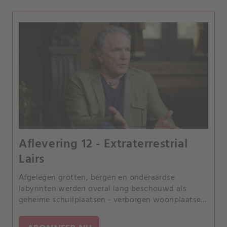
Aflevering 12 - Extraterrestrial
Lairs
Afgelegen grotten, bergen en onderaardse
labyrinten werden overal lang beschouwd als
geheime schuilplaatsen - verborgen woonplaatsen
van goden, reuzen en niet geheel menselijke
wezens. Zijn het misschien buitenaardse