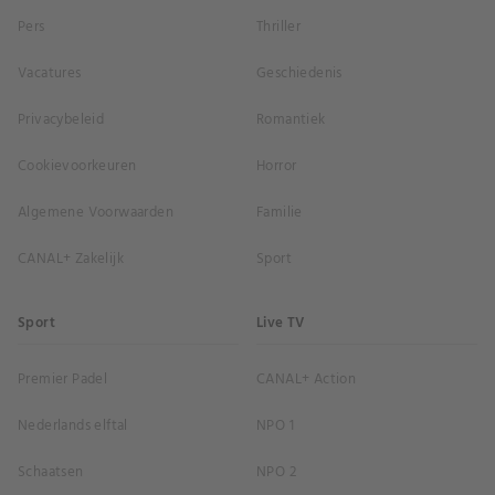
Pers
Thriller
Vacatures
Geschiedenis
Privacybeleid
Romantiek
Cookievoorkeuren
Horror
Algemene Voorwaarden
Familie
CANAL+ Zakelijk
Sport
Sport
Live TV
Premier Padel
CANAL+ Action
Nederlands elftal
NPO 1
Schaatsen
NPO 2