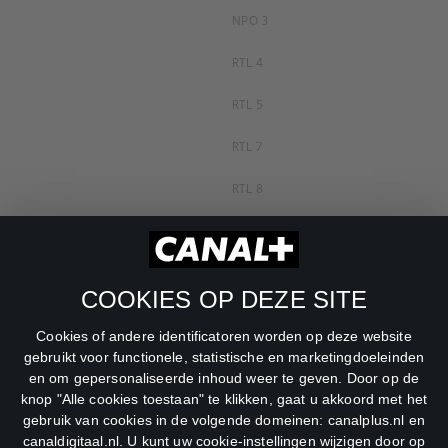
NPO 3
RTL 4
RTL 5
RTL 7
RTL 8
RTL Z
SBS6
COOKIES OP DEZE SITE
Net5
Cookies of andere identificatoren worden op deze website
Veronica
gebruikt voor functionele, statistische en marketingdoeleinden
en om gepersonaliseerde inhoud weer te geven. Door op de
DreamWorks Channel
knop "Alle cookies toestaan" te klikken, gaat u akkoord met het
gebruik van cookies in de volgende domeinen: canalplus.nl en
canaldigitaal.nl. U kunt uw cookie-instellingen wijzigen door op