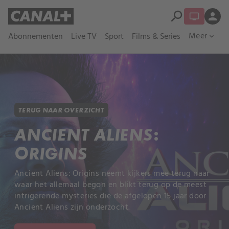
search
person
Meer
Abonnementen
Live TV
Sport
Films & Series
expand_more
TERUG NAAR OVERZICHT
ANCIENT ALIENS:
ORIGINS
Ancient Aliens: Origins neemt kijkers mee terug naar
waar het allemaal begon en blikt terug op de meest
intrigerende mysteries die de afgelopen 15 jaar door
Ancient Aliens zijn onderzocht.