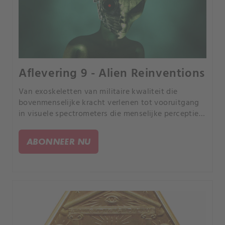
Aflevering 9 - Alien Reinventions
Van exoskeletten van militaire kwaliteit die
bovenmenselijke kracht verlenen tot vooruitgang
in visuele spectrometers die menselijke perceptie
vergroten, de huideige technologie maakt van
mythe snel realiteit.
ABONNEER NU