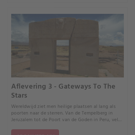
Aflevering 3 - Gateways To The
Stars
Wereldwijd ziet men heilige plaatsen al lang als
poorten naar de sterren. Van de Tempelberg in
Jeruzalem tot de Poort van de Goden in Peru, vele
geruchten wijzen erop dat daar portalen naar
andere werelden zijn.