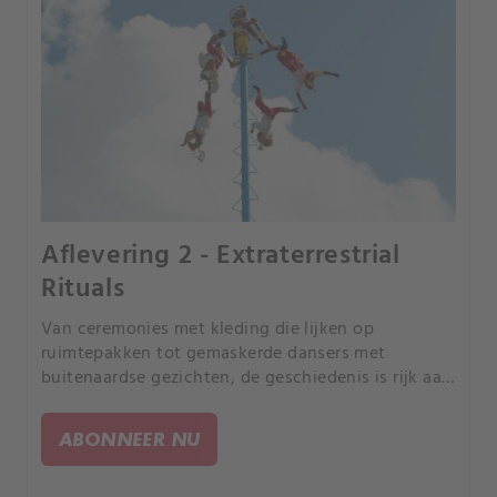
Aflevering 2 - Extraterrestrial
Rituals
Van ceremonies met kleding die lijken op
ruimtepakken tot gemaskerde dansers met
buitenaardse gezichten, de geschiedenis is rijk aan
tradities die mysterieuze wezens eren. Zijn dit
echo's van echte ontmoetingen met iets dat niet
ABONNEER NU
van deze aarde is?.