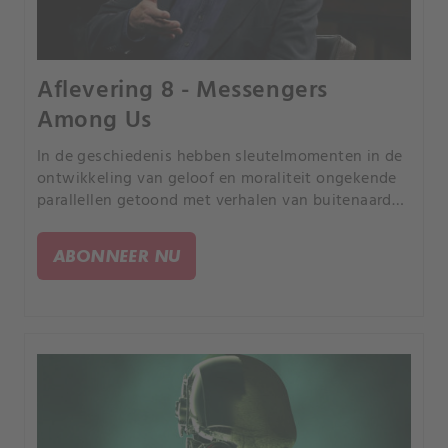
Aflevering 8 - Messengers
Among Us
In de geschiedenis hebben sleutelmomenten in de
ontwikkeling van geloof en moraliteit ongekende
parallellen getoond met verhalen van buitenaards
contact. Is ons geloof gevormd door interacties
met wezens van buiten de aarde?.
ABONNEER NU