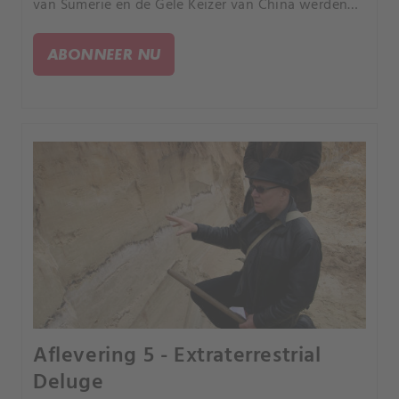
van Sumerië en de Gele Keizer van China werden
niet alleen als goden aanbeden maar ook als
machtige hemelse wezens die ooit de aarde
ABONNEER NU
bestierden.
Aflevering 5 - Extraterrestrial
Deluge