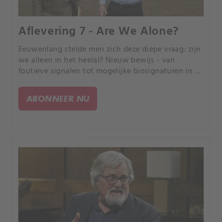
Aflevering 7 - Are We Alone?
Eeuwenlang stelde men zich deze diepe vraag: zijn
we alleen in het heelal? Nieuw bewijs - van
foutieve signalen tot mogelijke biosignaturen in de
ruimte - suggereert dat intelligent leven buiten de
aarde meer is dan alleen speculatie.
ABONNEER NU