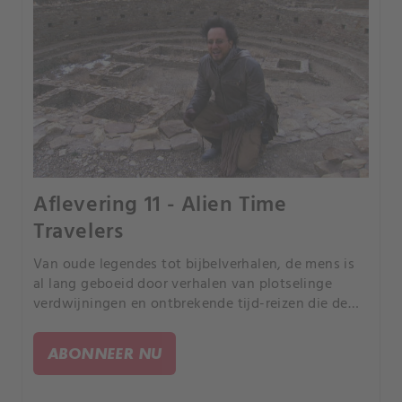
Aflevering 11 - Alien Time
Travelers
Van oude legendes tot bijbelverhalen, de mens is
al lang geboeid door verhalen van plotselinge
verdwijningen en ontbrekende tijd-reizen die de
essentie van realiteit lijken te trotseren. Zijn deze
gebeurtenissen de vroegste bewijzen van
ABONNEER NU
tijdreizen?.