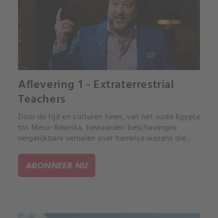
Aflevering 1 - Extraterrestrial
Teachers
Door de tijd en culturen heen, van het oude Egypte
tot Meso-Amerika, bewaarden beschavingen
vergelijkbare verhalen over hemelse wezens die
basiselementen van de beschavingen schonken.
Volgende deze mensen instructies van goden of
ABONNEER NU
buitenaardse wezens?.