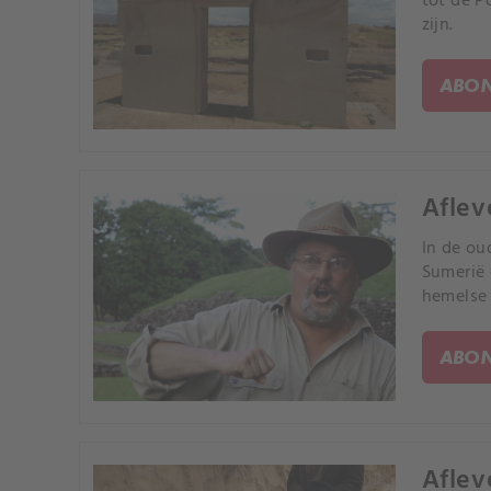
tot de P
zijn.
ABON
Aflev
In de ou
Sumerië 
hemelse 
ABON
Aflev