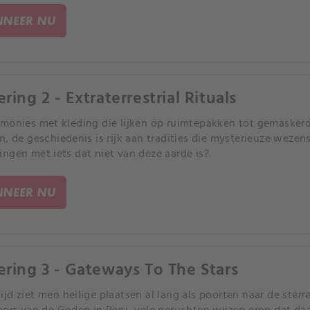
NEER NU
ring 2 - Extraterrestrial Rituals
monies met kleding die lijken op ruimtepakken tot gemasker
n, de geschiedenis is rijk aan tradities die mysterieuze wezens
ngen met iets dat niet van deze aarde is?.
NEER NU
ering 3 - Gateways To The Stars
jd ziet men heilige plaatsen al lang als poorten naar de ster