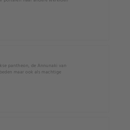
ar portalen naar andere werelden
ekse pantheon, de Annunaki van
nbeden maar ook als machtige