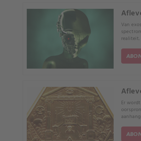
Aflev
Van exos
spectrom
realiteit.
ABON
Aflev
Er wordt
oorspron
aanhange
ABON