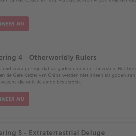
oort van de Goden in Peru, vele geruchten wijzen erop dat da
NEER NU
ering 4 - Otherworldly Rulers
dheid werd gezegd dat de goden onder ons heersten. Het Gri
en de Gele Keizer van China werden niet alleen als goden aa
wezens die ooit de aarde bestierden.
NEER NU
ering 5 - Extraterrestrial Deluge