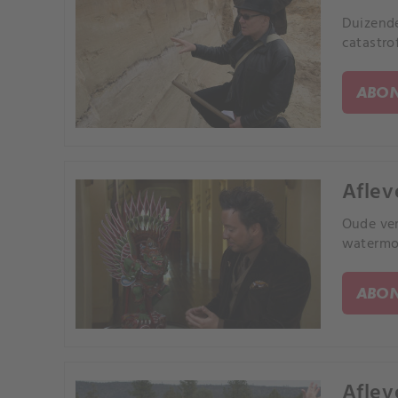
Duizende
catastro
ABON
Aflev
Oude ver
watermon
ABON
Aflev