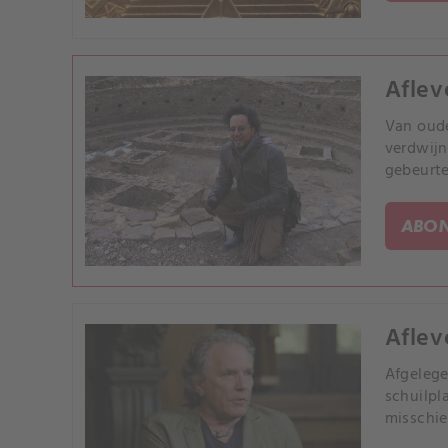
Aflev
Van oude
verdwijn
gebeurte
ABON
Afleve
Afgelege
schuilpl
misschie