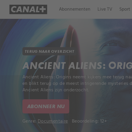
Abonnementen
Live TV
Sport
TERUG NAAR OVERZICHT
ANCIENT ALIENS: ORI
Ancient Aliens: Origins neemt kijkers mee terug na
en blikt terug op de meest intrigerende mysteries d
Ancient Aliens zijn onderzocht.
ABONNEER NU
Genre:
Documentaire
Beoordeling: 12+