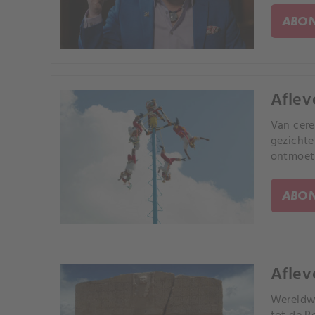
ABON
Afleve
Van cere
gezichte
ontmoeti
ABON
Aflev
Wereldwi