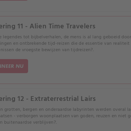
ering 11 - Alien Time Travelers
 legendes tot bijbelverhalen, de mens is al lang geboeid door
ingen en ontbrekende tijd-reizen die de essentie van realiteit l
nissen de vroegste bewijzen van tijdreizen?.
NEER NU
ring 12 - Extraterrestrial Lairs
n grotten, bergen en onderaardse labyrinten werden overal 
aatsen - verborgen woonplaatsen van goden, reuzen en niet g
n buitenaardse verblijven?.