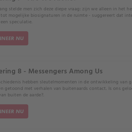
ng stelde men zich deze diepe vraag: zijn we alleen in het he
 tot mogelijke biosignaturen in de ruimte - suggereert dat int
leen speculatie.
NEER NU
ering 8 - Messengers Among Us
schiedenis hebben sleutelmomenten in de ontwikkeling van g
len getoond met verhalen van buitenaards contact. Is ons gel
an buiten de aarde?.
NEER NU