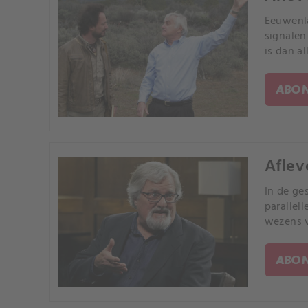
Eeuwenla
signalen
is dan al
ABON
Aflev
In de ge
parallel
wezens v
ABON