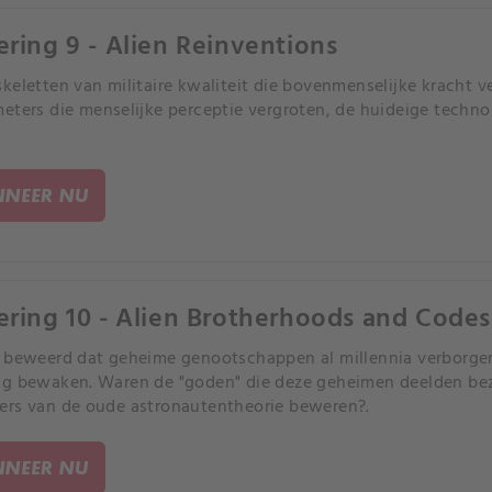
ering 9 - Alien Reinventions
keletten van militaire kwaliteit die bovenmenselijke kracht v
eters die menselijke perceptie vergroten, de huideige techn
NEER NU
ering 10 - Alien Brotherhoods and Codes
 beweerd dat geheime genootschappen al millennia verborge
g bewaken. Waren de "goden" die deze geheimen deelden bezo
rs van de oude astronautentheorie beweren?.
NEER NU