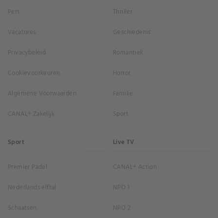
Pers
Thriller
Vacatures
Geschiedenis
Privacybeleid
Romantiek
Cookievoorkeuren
Horror
Algemene Voorwaarden
Familie
CANAL+ Zakelijk
Sport
Sport
Live TV
Premier Padel
CANAL+ Action
Nederlands elftal
NPO 1
Schaatsen
NPO 2