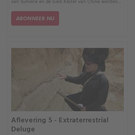
van Sumerië en de Gele Keizer van China werden
niet alleen als goden aanbeden maar ook als
machtige hemelse wezens die ooit de aarde
ABONNEER NU
bestierden.
Aflevering 5 - Extraterrestrial
Deluge