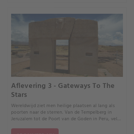
Aflevering 3 - Gateways To The
Stars
Wereldwijd ziet men heilige plaatsen al lang als
poorten naar de sterren. Van de Tempelberg in
Jeruzalem tot de Poort van de Goden in Peru, vele
geruchten wijzen erop dat daar portalen naar
andere werelden zijn.