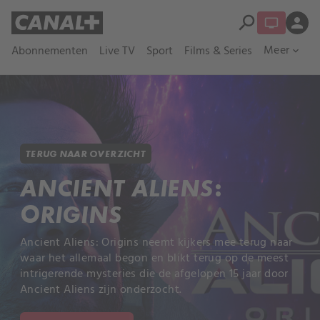
search
person
Meer
Abonnementen
Live TV
Sport
Films & Series
expand_more
TERUG NAAR OVERZICHT
ANCIENT ALIENS:
ORIGINS
Ancient Aliens: Origins neemt kijkers mee terug naar
waar het allemaal begon en blikt terug op de meest
intrigerende mysteries die de afgelopen 15 jaar door
Ancient Aliens zijn onderzocht.