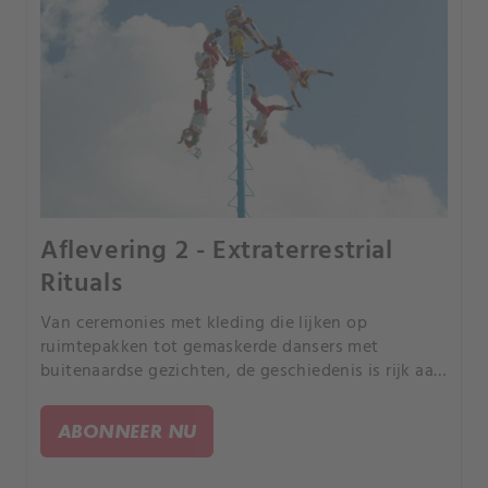
Aflevering 2 - Extraterrestrial
Rituals
Van ceremonies met kleding die lijken op
ruimtepakken tot gemaskerde dansers met
buitenaardse gezichten, de geschiedenis is rijk aan
tradities die mysterieuze wezens eren. Zijn dit
echo's van echte ontmoetingen met iets dat niet
ABONNEER NU
van deze aarde is?.