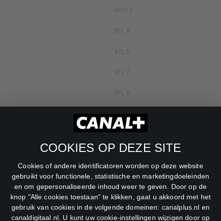
NPO 3
RTL 4
RTL 5
RTL 7
RTL 8
RTL Z
SBS6
COOKIES OP DEZE SITE
Net5
Cookies of andere identificatoren worden op deze website
Veronica
gebruikt voor functionele, statistische en marketingdoeleinden
en om gepersonaliseerde inhoud weer te geven. Door op de
DreamWorks Channel
knop "Alle cookies toestaan" te klikken, gaat u akkoord met het
gebruik van cookies in de volgende domeinen: canalplus.nl en
canaldigitaal.nl. U kunt uw cookie-instellingen wijzigen door op