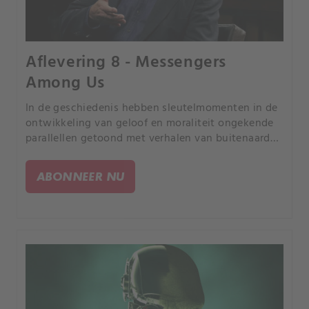
Aflevering 8 - Messengers
Among Us
In de geschiedenis hebben sleutelmomenten in de
ontwikkeling van geloof en moraliteit ongekende
parallellen getoond met verhalen van buitenaards
contact. Is ons geloof gevormd door interacties
met wezens van buiten de aarde?.
ABONNEER NU