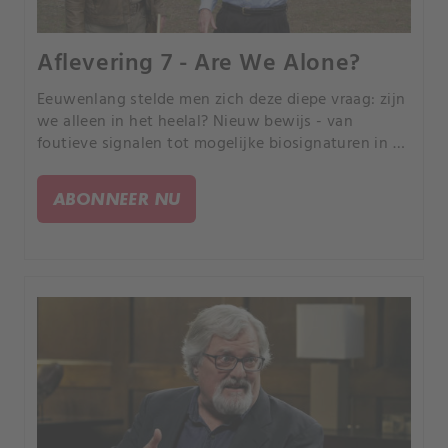
Aflevering 7 - Are We Alone?
Eeuwenlang stelde men zich deze diepe vraag: zijn
we alleen in het heelal? Nieuw bewijs - van
foutieve signalen tot mogelijke biosignaturen in de
ruimte - suggereert dat intelligent leven buiten de
aarde meer is dan alleen speculatie.
ABONNEER NU