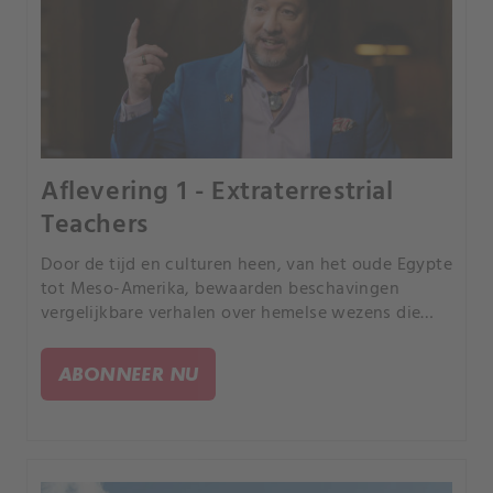
Aflevering 1 - Extraterrestrial
Teachers
Door de tijd en culturen heen, van het oude Egypte
tot Meso-Amerika, bewaarden beschavingen
vergelijkbare verhalen over hemelse wezens die
basiselementen van de beschavingen schonken.
Volgende deze mensen instructies van goden of
ABONNEER NU
buitenaardse wezens?.