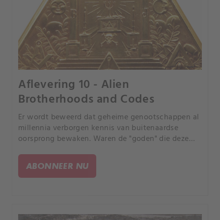
Aflevering 10 - Alien
Brotherhoods and Codes
Er wordt beweerd dat geheime genootschappen al
millennia verborgen kennis van buitenaardse
oorsprong bewaken. Waren de "goden" die deze
geheimen deelden bezoekers van de sterren, zoals
aanhangers van de oude astronautentheorie
ABONNEER NU
beweren?.