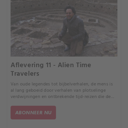
Aflevering 11 - Alien Time
Travelers
Van oude legendes tot bijbelverhalen, de mens is
al lang geboeid door verhalen van plotselinge
verdwijningen en ontbrekende tijd-reizen die de
essentie van realiteit lijken te trotseren. Zijn deze
gebeurtenissen de vroegste bewijzen van
ABONNEER NU
tijdreizen?.