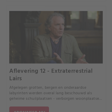
Aflevering 12 - Extraterrestrial
Lairs
Afgelegen grotten, bergen en onderaardse
labyrinten werden overal lang beschouwd als
geheime schuilplaatsen - verborgen woonplaatsen
van goden, reuzen en niet geheel menselijke
wezens. Zijn het misschien buitenaardse