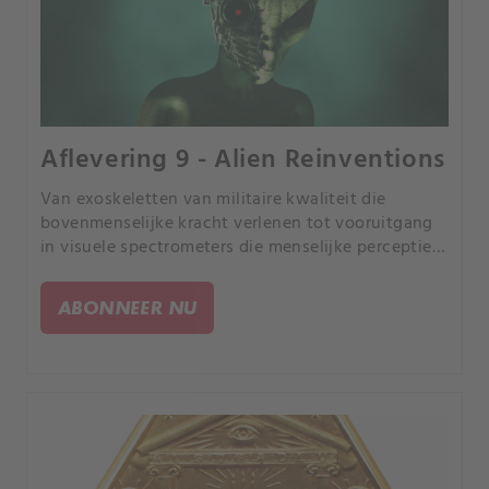
Aflevering 9 - Alien Reinventions
Van exoskeletten van militaire kwaliteit die
bovenmenselijke kracht verlenen tot vooruitgang
in visuele spectrometers die menselijke perceptie
vergroten, de huideige technologie maakt van
mythe snel realiteit.
ABONNEER NU