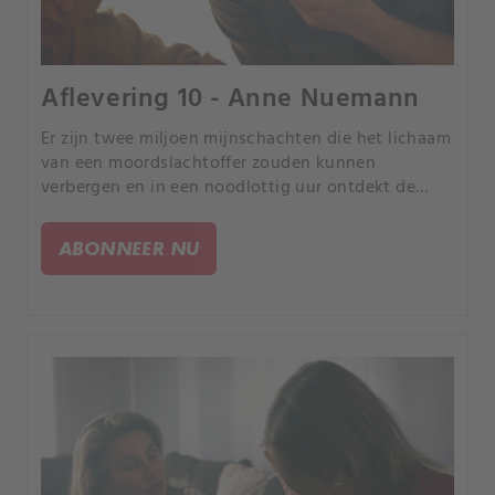
Aflevering 10 - Anne Nuemann
Er zijn twee miljoen mijnschachten die het lichaam
van een moordslachtoffer zouden kunnen
verbergen en in een noodlottig uur ontdekt de
politie de verblijfplaats van de Duitse backpacker
Anne Neumann in Coober Pedy, Australië.
ABONNEER NU