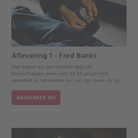
Aflevering 1 - Fred Banks
Wat begint als een normale dag van
boodschappen doen voor de 89-jarige Fred,
verandert in het laatste uur van zijn leven als hij
het doelwit wordt van een vreemdeling die het
kleine stadje Turtleford, Saskatchewan, is
ABONNEER NU
binnengereden.