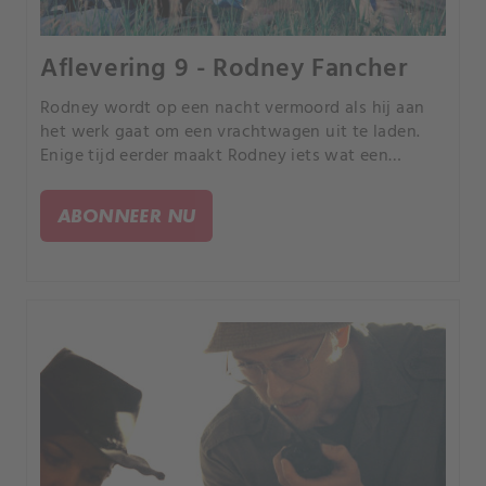
Aflevering 9 - Rodney Fancher
Rodney wordt op een nacht vermoord als hij aan
het werk gaat om een vrachtwagen uit te laden.
Enige tijd eerder maakt Rodney iets wat een
onbeduidende keuze had kunnen zijn: hij gaat een
tatoeage laten zetten.
ABONNEER NU