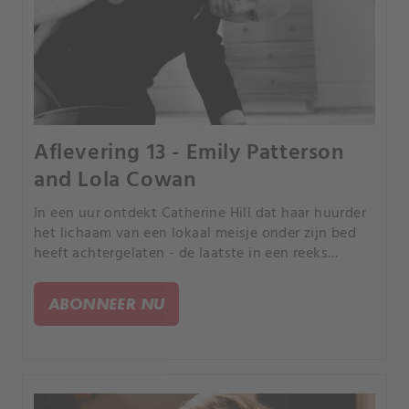
Aflevering 13 - Emily Patterson
and Lola Cowan
In een uur ontdekt Catherine Hill dat haar huurder
het lichaam van een lokaal meisje onder zijn bed
heeft achtergelaten - de laatste in een reeks
slachtoffers in heel Noord-Amerika - van een man
die in de kranten de Gorilla Man wordt genoemd.
ABONNEER NU