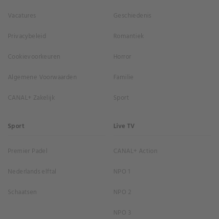
Vacatures
Geschiedenis
Privacybeleid
Romantiek
Cookievoorkeuren
Horror
Algemene Voorwaarden
Familie
CANAL+ Zakelijk
Sport
Sport
Live TV
Premier Padel
CANAL+ Action
Nederlands elftal
NPO 1
Schaatsen
NPO 2
NPO 3