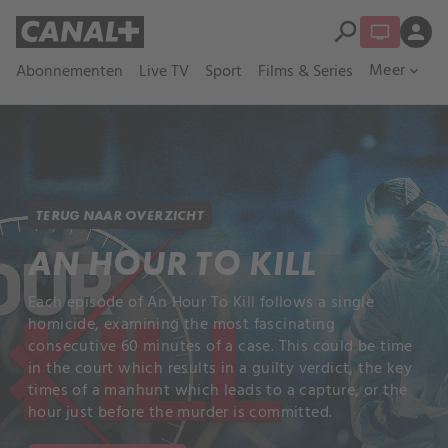
search
person
Meer
Abonnementen
Live TV
Sport
Films & Series
expand_more
TERUG NAAR OVERZICHT
AN HOUR TO KILL
Each episode of An Hour To Kill follows a single
homicide, examining the most fascinating
consecutive 60 minutes of a case. This could be time
in the court which results in a guilty verdict, the key
times of a manhunt which leads to a capture, or the
hour just before the murder is committed.