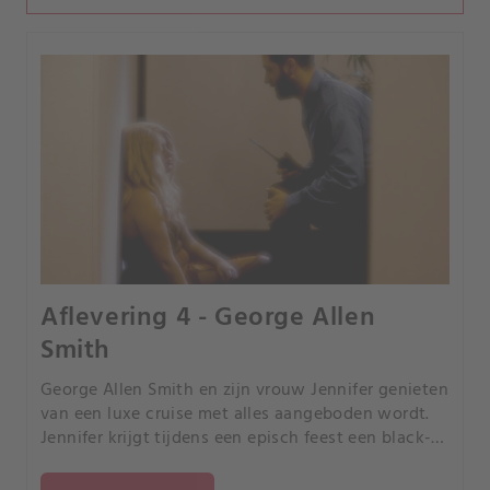
Aflevering 4 - George Allen
Smith
George Allen Smith en zijn vrouw Jennifer genieten
van een luxe cruise met alles aangeboden wordt.
Jennifer krijgt tijdens een episch feest een black-
out, wordt wakker en ziet dat George vermist is;
het enige wat overblijft is een bebloed tafereel.