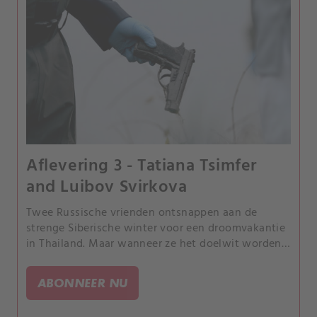
Aflevering 3 - Tatiana Tsimfer
and Luibov Svirkova
Twee Russische vrienden ontsnappen aan de
strenge Siberische winter voor een droomvakantie
in Thailand. Maar wanneer ze het doelwit worden
van een dodelijke schutter, heeft de politie een uur
om het moordwapen en de moordenaar te vinden!.
ABONNEER NU