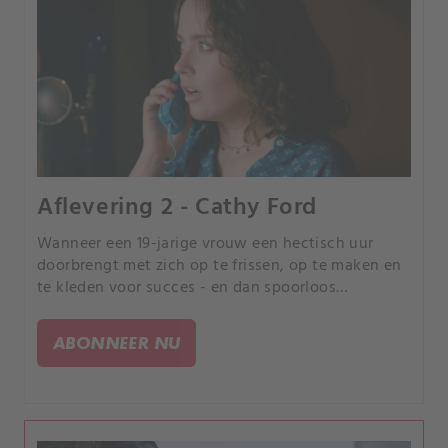
Aflevering 2 - Cathy Ford
Wanneer een 19-jarige vrouw een hectisch uur
doorbrengt met zich op te frissen, op te maken en
te kleden voor succes - en dan spoorloos
verdwijnt, ontdekken onderzoekers dat het
verband houdt met een reeks mysterieuze
ABONNEER NU
telefoontjes.