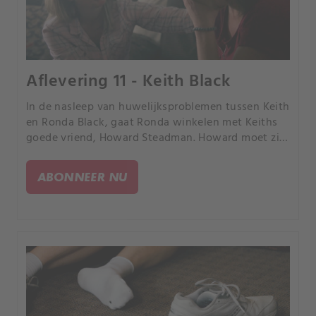
Aflevering 11 - Keith Black
In de nasleep van huwelijksproblemen tussen Keith
en Ronda Black, gaat Ronda winkelen met Keiths
goede vriend, Howard Steadman. Howard moet zijn
moed verzamelen in de periode zonder Keith om de
waarheid aan Ronda te onthullen.
ABONNEER NU