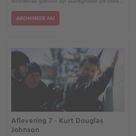
moordenaar gebruikt zijn vaardigheden om twee
toeristen te laten verdwijnen. Toeristen in twee
Aziatische landen verdwijnen binnen enkele dagen.
ABONNEER NU
Aflevering 7 - Kurt Douglas
Johnson