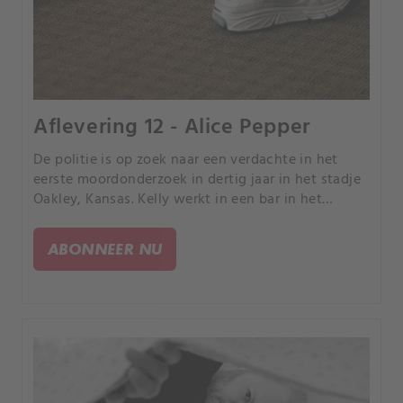
Aflevering 12 - Alice Pepper
De politie is op zoek naar een verdachte in het
eerste moordonderzoek in dertig jaar in het stadje
Oakley, Kansas. Kelly werkt in een bar in het
volgende stadje verderop wanneer de verdachte
binnenkomt voor een drankje.
ABONNEER NU