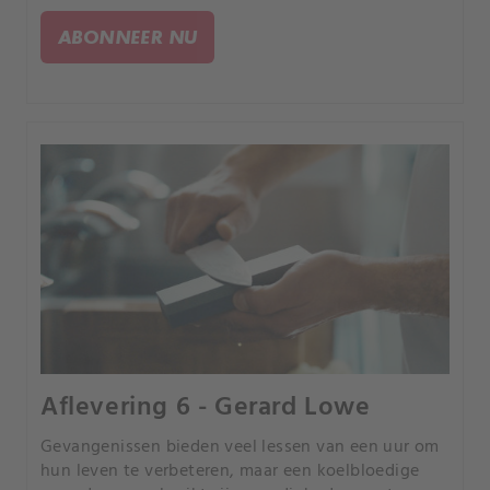
winkelen, zet de hele gemeenschap zich in om
haar te vinden, maar haar man Tim helpt niet.
ABONNEER NU
Aflevering 6 - Gerard Lowe
Gevangenissen bieden veel lessen van een uur om
hun leven te verbeteren, maar een koelbloedige