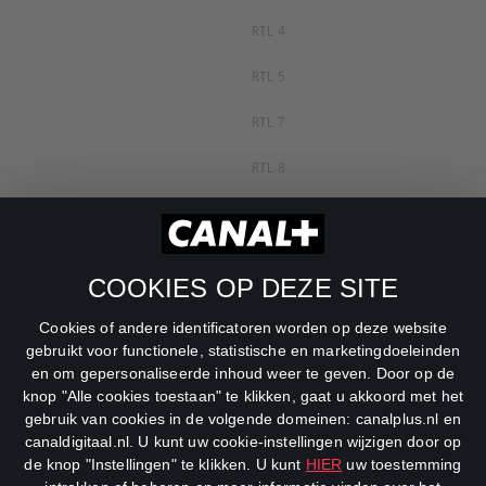
RTL 4
RTL 5
RTL 7
RTL 8
RTL Z
SBS6
COOKIES OP DEZE SITE
Net5
Cookies of andere identificatoren worden op deze website
Veronica
gebruikt voor functionele, statistische en marketingdoeleinden
en om gepersonaliseerde inhoud weer te geven. Door op de
DreamWorks Channel
knop "Alle cookies toestaan" te klikken, gaat u akkoord met het
gebruik van cookies in de volgende domeinen: canalplus.nl en
canaldigitaal.nl. U kunt uw cookie-instellingen wijzigen door op
de knop "Instellingen" te klikken. U kunt
HIER
uw toestemming