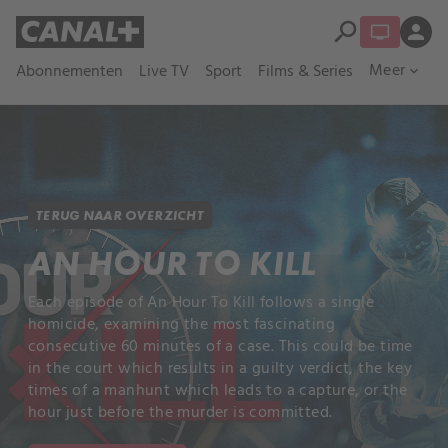
search
person
Meer
Abonnementen
Live TV
Sport
Films & Series
expand_more
TERUG NAAR OVERZICHT
AN HOUR TO KILL
Each episode of An Hour To Kill follows a single
homicide, examining the most fascinating
consecutive 60 minutes of a case. This could be time
in the court which results in a guilty verdict, the key
times of a manhunt which leads to a capture, or the
hour just before the murder is committed.