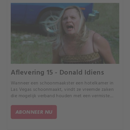
Aflevering 15 - Donald Idiens
Wanneer een schoonmaakster een hotelkamer in
Las Vegas schoonmaakt, vindt ze vreemde zaken
die mogelijk verband houden met een vermiste
gokker die $822 op de pokertafel achterliet, en een
ongeïdentificeerd lichaam in het trappenhuis een
ABONNEER NU
etage lager.