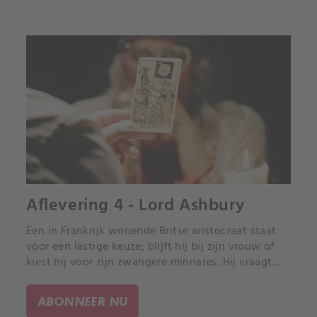
Aflevering 4 - Lord Ashbury
Een in Frankrijk wonende Britse aristocraat staat
voor een lastige keuze; blijft hij bij zijn vrouw of
kiest hij voor zijn zwangere minnares. Hij vraagt
een Frans medium om raad, maar de beslissing die
hij in dat uur neemt, kost hem zijn leven.
ABONNEER NU