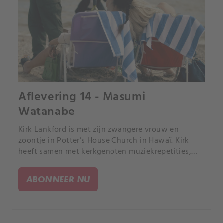
Aflevering 14 - Masumi
Watanabe
Kirk Lankford is met zijn zwangere vrouw en
zoontje in Potter’s House Church in Hawaï. Kirk
heeft samen met kerkgenoten muziekrepetities,
maar meteen daarna heeft hij plannen: het dumpen
van het lijk van iemand die hij eerder die dag heeft
ABONNEER NU
vermoord.