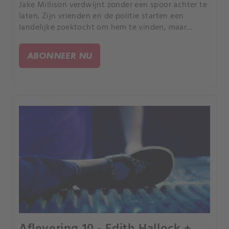
Jake Millison verdwijnt zonder een spoor achter te
laten. Zijn vrienden en de politie starten een
landelijke zoektocht om hem te vinden, maar
omdat er een verband is met drugshandel lijkt er
een luchtje aan zijn verdwijning te zitten.
ABONNEER NU
Aflevering 10 - Edith Hallock +