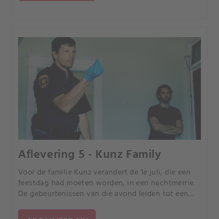
Aflevering 5 - Kunz Family
Voor de familie Kunz verandert de 1e juli, die een
feestdag had moeten worden, in een nachtmerrie.
De gebeurtenissen van die avond leiden tot een
jarenlang onderzoek door de politie om te
achterhalen wie het gezin heeft vermoord en