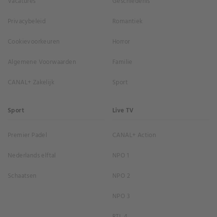
Vacatures
Geschiedenis
Privacybeleid
Romantiek
Cookievoorkeuren
Horror
Algemene Voorwaarden
Familie
CANAL+ Zakelijk
Sport
Sport
Live TV
Premier Padel
CANAL+ Action
Nederlands elftal
NPO 1
Schaatsen
NPO 2
NPO 3
RTL 4