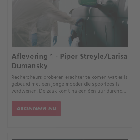
Aflevering 1 - Piper Streyle/Larisa
Dumansky
Rechercheurs proberen erachter te komen wat er is
gebeurd met een jonge moeder die spoorloos is
verdwenen. De zaak komt na een één uur durend
experiment door de politie in een
stroomversnelling, waarna rechercheurs de
ABONNEER NU
moordenaar op het spoor komen.