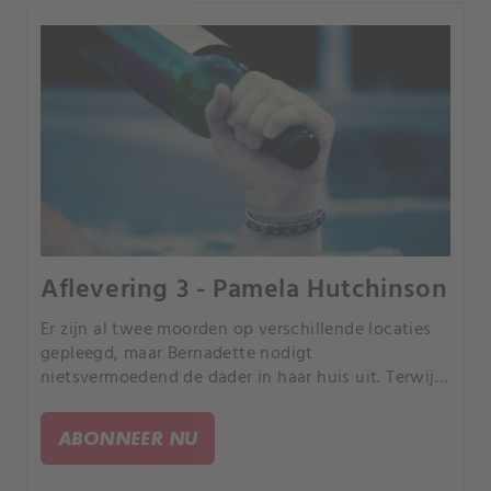
Aflevering 3 - Pamela Hutchinson
Er zijn al twee moorden op verschillende locaties
gepleegd, maar Bernadette nodigt
nietsvermoedend de dader in haar huis uit. Terwijl
Bernadette denkt dat ze een nieuwe vriendin leert
kennen, is de moordenaar op zoek naar een nieuw
ABONNEER NU
slachtoffer.