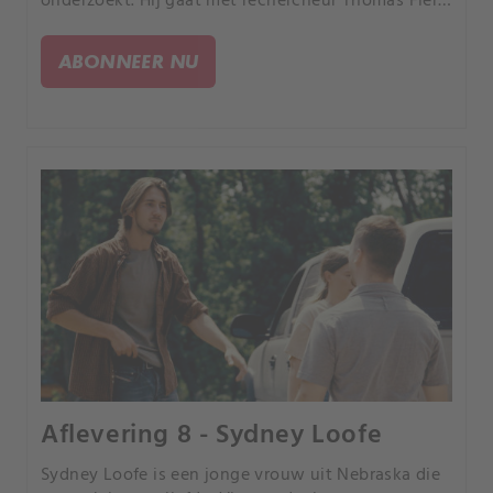
onderzoekt. Hij gaat met rechercheur Thomas Fiero
terug naar het restaurant waarvan Patty samen
met haar man Kevin Lloyd Artz eigenaar was.
ABONNEER NU
Aflevering 8 - Sydney Loofe
Sydney Loofe is een jonge vrouw uit Nebraska die