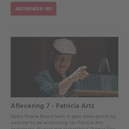
laat hij zien hoe hij zijn situatie weet te
ABONNEER NU
manipuleren.
Aflevering 7 - Patricia Artz
Agent Wayne Bisard heeft er geen goed gevoel bij
wanneer hij de verdwijning van Patricia Artz