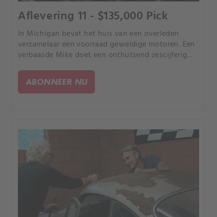
Aflevering 11 - $135,000 Pick
In Michigan bevat het huis van een overleden
verzamelaar een voorraad geweldige motoren. Een
verbaasde Mike doet een onthutsend zescijferig
bod - het grootste ooit van Americaanse Pikkers -
om vijf ultrazeldzame motoren mee naar huis te
ABONNEER NU
nemen.