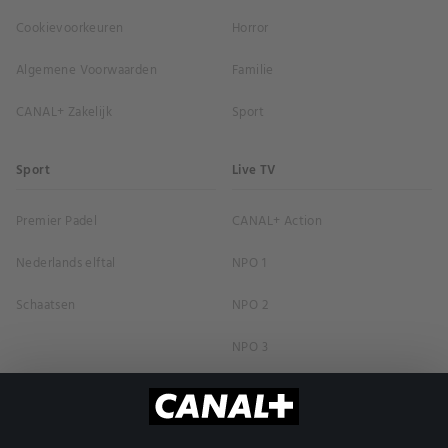
Cookievoorkeuren
Horror
Algemene Voorwaarden
Familie
CANAL+ Zakelijk
Sport
Sport
Live TV
Premier Padel
CANAL+ Action
Nederlands elftal
NPO 1
Schaatsen
NPO 2
NPO 3
RTL 4
RTL 5