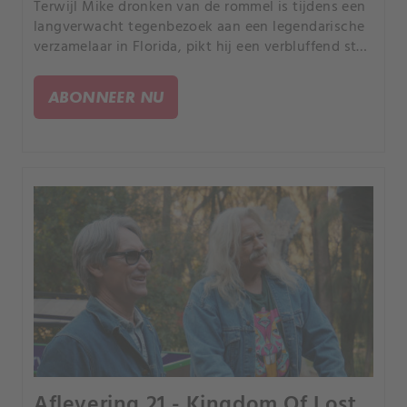
Terwijl Mike dronken van de rommel is tijdens een
langverwacht tegenbezoek aan een legendarische
verzamelaar in Florida, pikt hij een verbluffend stuk
geschiedenis van de burgerrechten op en een
Schwinn Paramount met een heroïsche stamboom.
ABONNEER NU
Aflevering 21 - Kingdom Of Lost