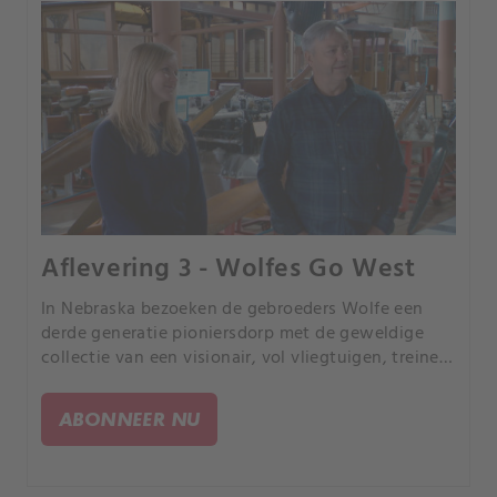
Aflevering 3 - Wolfes Go West
In Nebraska bezoeken de gebroeders Wolfe een
derde generatie pioniersdorp met de geweldige
collectie van een visionair, vol vliegtuigen, treinen,
auto's - en alles daartussenin. Mike en Robbie
maken een wilde rit.
ABONNEER NU