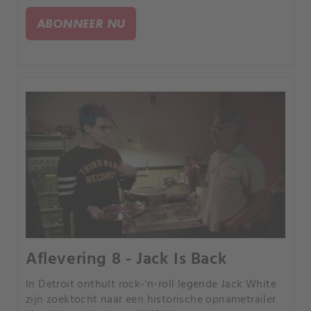
speelautomaten, kermisattributen en nog veel
meer. Het goede nieuws is dat eigenaar Larry
ABONNEER NU
bereid is een deal te sluiten.
Aflevering 8 - Jack Is Back
In Detroit onthult rock-'n-roll legende Jack White
zijn zoektocht naar een historische opnametrailer