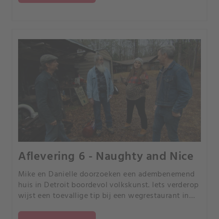
Aflevering 6 - Naughty and Nice
Mike en Danielle doorzoeken een adembenemend
huis in Detroit boordevol volkskunst. Iets verderop
wijst een toevallige tip bij een wegrestaurant in
Michigan de weg naar de gigantische collectie van
een overleden verzamelaar.