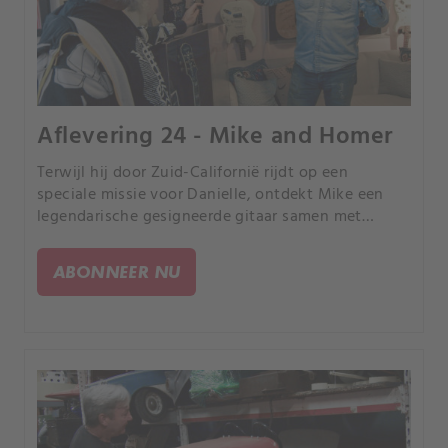
Aflevering 24 - Mike and Homer
Terwijl hij door Zuid-Californië rijdt op een
speciale missie voor Danielle, ontdekt Mike een
legendarische gesigneerde gitaar samen met
storyboards en scripts van Amerika's favoriete
tekenfilmfamilie, The Simpsons.
ABONNEER NU