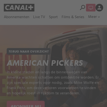
search
person
Meer
Abonnementen
Live TV
Sport
Films & Series
expand_more
TERUG NAAR OVERZICHT
AMERICAN PICKERS
In kleine steden en langs de binnenwegen van
Amerika wachten schatten om ontdekt te worden. Er
zijn speciale experts voor nodig, zoals Mike Wolfe en
Frank Fritz, om deze verloren voorwerpen te vinden
en hopelijk roest in rijkdom te veranderen.
ABONNEER NU