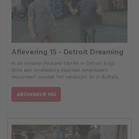
Aflevering 15 - Detroit Dreaming
In de verlaten Packard-fabriek in Detroit krijgt
Mike een rondleiding door een Amerikaans
monument voordat het verdwijnt. En in Buffalo
bevat de collectie van Retro Ron de Heilige Graal
onder de oldtimermotoren.
ABONNEER NU