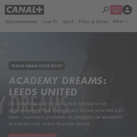
search
person
Meer
Abonnementen
Live TV
Sport
Films & Series
expand_more
TERUG NAAR OVERZICHT
ACADEMY DREAMS:
LEEDS UNITED
De voetbalacademie van Leeds United is net
gepromoveerd naar de hoogste divisie voor het U23-
team. Daarnaast proberen de jongeren de aandacht
te trekken van coach Marcelo Bielsa.