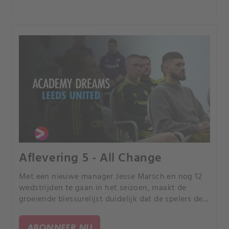
Aflevering 5 - All Change
Met een nieuwe manager Jesse Marsch en nog 12
wedstrijden te gaan in het seizoen, maakt de
groeiende blessurelijst duidelijk dat de spelers de
degradatiestrijd zullen uitvechten in zowel de U23
als de Premier League.
ABONNEER NU