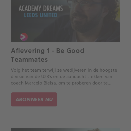
Aflevering 1 - Be Good
Teammates
Volg het team terwijl ze wedijveren in de hoogste
divisie van de U23's en de aandacht trekken van
coach Marcelo Bielsa, om te proberen door te
breken in het eerste team van Leeds en te spelen
in de Premier League.
ABONNEER NU