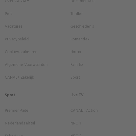
Over CANAL+
Documentaire
Pers
Thriller
Vacatures
Geschiedenis
Privacybeleid
Romantiek
Cookievoorkeuren
Horror
Algemene Voorwaarden
Familie
CANAL+ Zakelijk
Sport
Sport
Live TV
Premier Padel
CANAL+ Action
Nederlands elftal
NPO 1