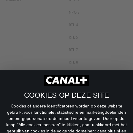
Schaatsen
NPO 2
NPO 3
RTL 4
RTL 5
RTL 7
RTL 8
RTL Z
SBS6
COOKIES OP DEZE SITE
Net5
Cookies of andere identificatoren worden op deze website
Veronica
gebruikt voor functionele, statistische en marketingdoeleinden
en om gepersonaliseerde inhoud weer te geven. Door op de
DreamWorks Channel
knop "Alle cookies toestaan" te klikken, gaat u akkoord met het
gebruik van cookies in de volgende domeinen: canalplus.nl en