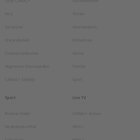
Over CANAL+
Documentaire
Pers
Thriller
Vacatures
Geschiedenis
Privacybeleid
Romantiek
Cookievoorkeuren
Horror
Algemene Voorwaarden
Familie
CANAL+ Zakelijk
Sport
Sport
Live TV
Premier Padel
CANAL+ Action
Nederlands elftal
NPO 1