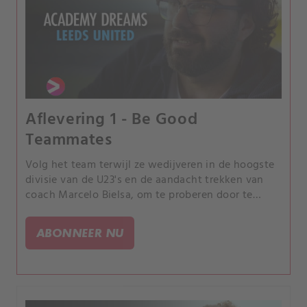
Aflevering 1 - Be Good
Teammates
Volg het team terwijl ze wedijveren in de hoogste
divisie van de U23's en de aandacht trekken van
coach Marcelo Bielsa, om te proberen door te
breken in het eerste team van Leeds en te spelen
in de Premier League.
ABONNEER NU