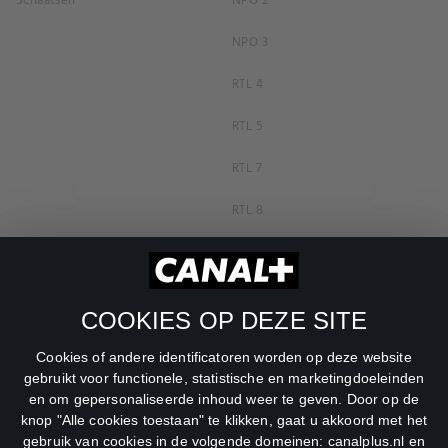
Schaatsen
NPO 2
NPO 3
RTL 4
RTL 5
RTL 7
RTL 8
RTL Z
SBS6
COOKIES OP DEZE SITE
Net5
Cookies of andere identificatoren worden op deze website
Veronica
gebruikt voor functionele, statistische en marketingdoeleinden
en om gepersonaliseerde inhoud weer te geven. Door op de
DreamWorks Channel
knop "Alle cookies toestaan" te klikken, gaat u akkoord met het
gebruik van cookies in de volgende domeinen: canalplus.nl en