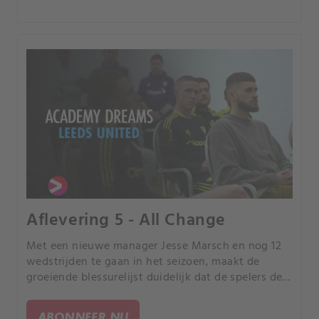
Aflevering 5 - All Change
Met een nieuwe manager Jesse Marsch en nog 12
wedstrijden te gaan in het seizoen, maakt de
groeiende blessurelijst duidelijk dat de spelers de
degradatiestrijd zullen uitvechten in zowel de U23
als de Premier League.
ABONNEER NU