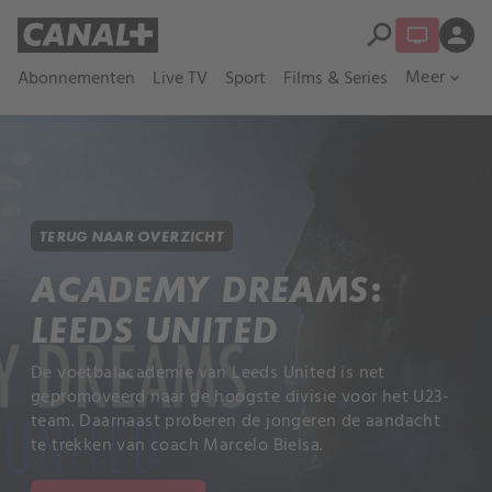
search
person
Meer
Abonnementen
Live TV
Sport
Films & Series
expand_more
TERUG NAAR OVERZICHT
ACADEMY DREAMS:
LEEDS UNITED
De voetbalacademie van Leeds United is net
gepromoveerd naar de hoogste divisie voor het U23-
team. Daarnaast proberen de jongeren de aandacht
te trekken van coach Marcelo Bielsa.