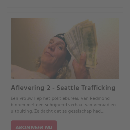
Aflevering 2 - Seattle Trafficking
Een vrouw liep het politiebureau van Redmond
binnen met een schrijnend verhaal van verraad en
uitbuiting. Ze dacht dat ze gezelschap had
gevonden in een online relatie, maar raakte
verstrikt in een complex en sinister web van
ABONNEER NU