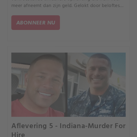
meer afneemt dan zijn geld. Gelokt door beloftes
van lucratieve deals, verliest hij een half miljoen
dollar, maar de impact gaat veel dieper.
ABONNEER NU
Aflevering 5 - Indiana-Murder For
Hire