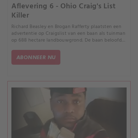
Aflevering 6 - Ohio Craig's List
Killer
Richard Beasley en Brogan Rafferty plaatsten een
advertentie op Craigslist van een baan als tuinman
op 688 hectare landbouwgrond. De baan beloofde
een klein salaris en een plek om te verblijven in
een rustige bosrijke omgeving.
ABONNEER NU