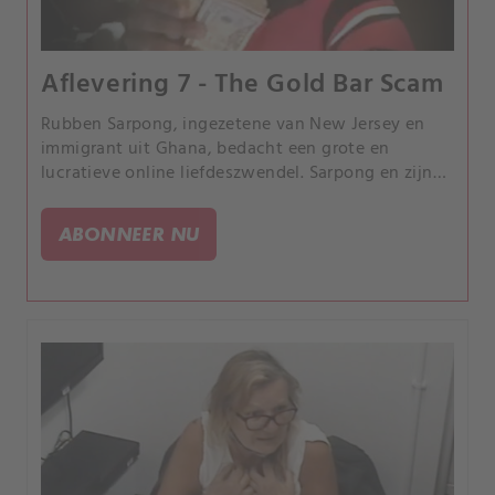
Aflevering 7 - The Gold Bar Scam
Rubben Sarpong, ingezetene van New Jersey en
immigrant uit Ghana, bedacht een grote en
lucratieve online liefdeszwendel. Sarpong en zijn
kornuiten, waarvan vele uit Ghana, bedrogen en
misbruikten wel 88 vrouwen in een complexe
ABONNEER NU
online zwendel.