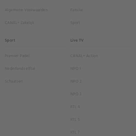
Algemene Voorwaarden
Familie
CANAL+ Zakelijk
Sport
Sport
Live TV
Premier Padel
CANAL+ Action
Nederlands elftal
NPO 1
Schaatsen
NPO 2
NPO 3
RTL 4
RTL 5
RTL 7