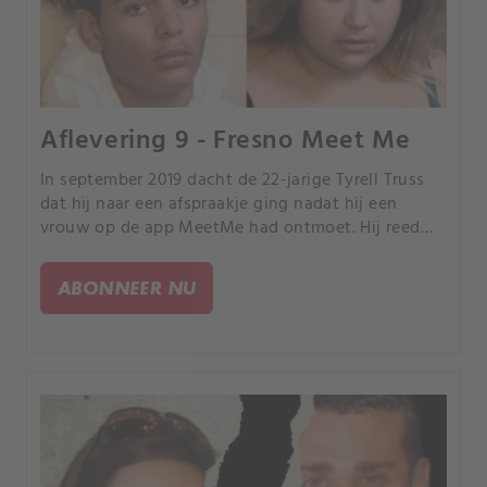
Aflevering 9 - Fresno Meet Me
In september 2019 dacht de 22-jarige Tyrell Truss
dat hij naar een afspraakje ging nadat hij een
vrouw op de app MeetMe had ontmoet. Hij reed
naar Mendota, Californië en verwachtte een
romantische ontmoeting, maar viel in een
ABONNEER NU
zorgvuldig geplande val.