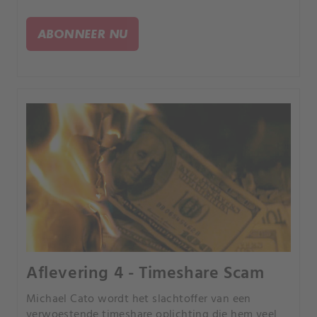
dementie wordt vastgesteld, voelt ze zich
geïsoleerd en eenzaam.
ABONNEER NU
Aflevering 4 - Timeshare Scam
Michael Cato wordt het slachtoffer van een
verwoestende timeshare oplichting die hem veel