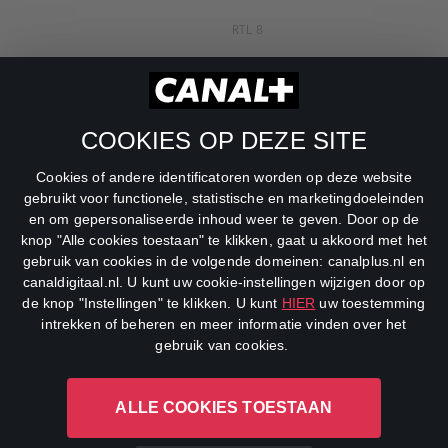
RTL 8
RTL Z
SBS6
COOKIES OP DEZE SITE
Net5
Cookies of andere identificatoren worden op deze website
Veronica
gebruikt voor functionele, statistische en marketingdoeleinden
en om gepersonaliseerde inhoud weer te geven. Door op de
DreamWorks Channel
knop "Alle cookies toestaan" te klikken, gaat u akkoord met het
gebruik van cookies in de volgende domeinen: canalplus.nl en
canaldigitaal.nl. U kunt uw cookie-instellingen wijzigen door op
de knop "Instellingen" te klikken. U kunt
HIER
uw toestemming
intrekken of beheren en meer informatie vinden over het
gebruik van cookies.
ALLE COOKIES TOESTAAN
CANAL+ Luxembourg S. à r.l., Rue Albert Borschette 4, L-1246