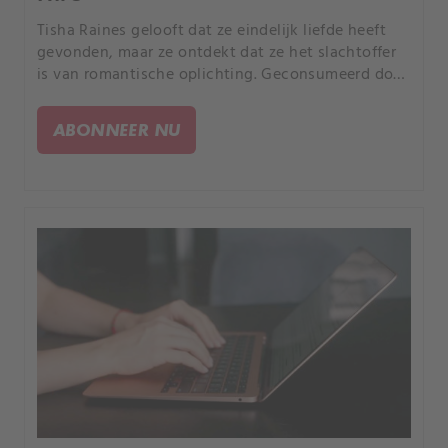
Tisha Raines gelooft dat ze eindelijk liefde heeft
gevonden, maar ze ontdekt dat ze het slachtoffer
is van romantische oplichting. Geconsumeerd door
gevoelens van verraad en woede zoekt Raines
wraak, maar haar acties nemen een nog duistere
ABONNEER NU
wending.