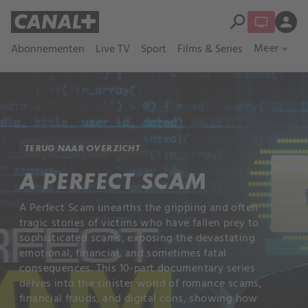
search
person
Meer
Abonnementen
Live TV
Sport
Films & Series
expand_more
TERUG NAAR OVERZICHT
A PERFECT SCAM
A Perfect Scam unearths the gripping and often
tragic stories of victims who have fallen prey to
sophisticated scams, exposing the devastating
emotional, financial, and sometimes fatal
consequences. This 10-part documentary series
delves into the sinister world of romance scams,
financial frauds, and digital cons, showing how