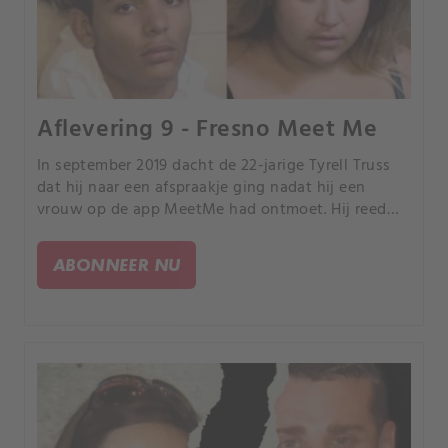
Aflevering 9 - Fresno Meet Me
In september 2019 dacht de 22-jarige Tyrell Truss
dat hij naar een afspraakje ging nadat hij een
vrouw op de app MeetMe had ontmoet. Hij reed
naar Mendota, Californië en verwachtte een
romantische ontmoeting, maar viel in een
ABONNEER NU
zorgvuldig geplande val.