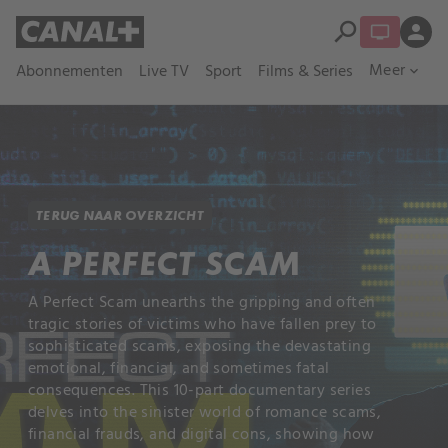
search
person
Meer
Abonnementen
Live TV
Sport
Films & Series
expand_more
TERUG NAAR OVERZICHT
A PERFECT SCAM
A Perfect Scam unearths the gripping and often
tragic stories of victims who have fallen prey to
sophisticated scams, exposing the devastating
emotional, financial, and sometimes fatal
consequences. This 10-part documentary series
delves into the sinister world of romance scams,
financial frauds, and digital cons, showing how