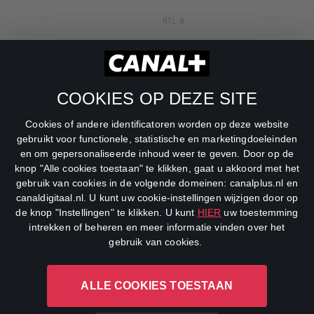
RTL 8
RTL Z
SBS6
COOKIES OP DEZE SITE
Net5
Cookies of andere identificatoren worden op deze website
Veronica
gebruikt voor functionele, statistische en marketingdoeleinden
en om gepersonaliseerde inhoud weer te geven. Door op de
DreamWorks Channel
knop "Alle cookies toestaan" te klikken, gaat u akkoord met het
gebruik van cookies in de volgende domeinen: canalplus.nl en
canaldigitaal.nl. U kunt uw cookie-instellingen wijzigen door op
de knop "Instellingen" te klikken. U kunt
HIER
uw toestemming
intrekken of beheren en meer informatie vinden over het
gebruik van cookies.
ALLE COOKIES TOESTAAN
CANAL+ Luxembourg S. à r.l., Rue Albert Borschette 4, L-1246