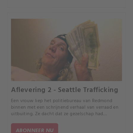
Aflevering 2 - Seattle Trafficking
Een vrouw liep het politiebureau van Redmond
binnen met een schrijnend verhaal van verraad en
uitbuiting. Ze dacht dat ze gezelschap had
gevonden in een online relatie, maar raakte
verstrikt in een complex en sinister web van
ABONNEER NU