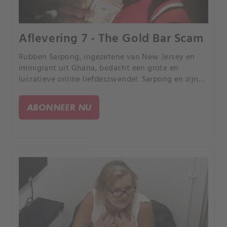
Aflevering 7 - The Gold Bar Scam
Rubben Sarpong, ingezetene van New Jersey en
immigrant uit Ghana, bedacht een grote en
lucratieve online liefdeszwendel. Sarpong en zijn
kornuiten, waarvan vele uit Ghana, bedrogen en
misbruikten wel 88 vrouwen in een complexe
ABONNEER NU
online zwendel.