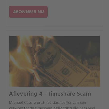
dementie wordt vastgesteld, voelt ze zich
geïsoleerd en eenzaam.
ABONNEER NU
Aflevering 4 - Timeshare Scam
Michael Cato wordt het slachtoffer van een
verwoestende timeshare oplichting die hem veel