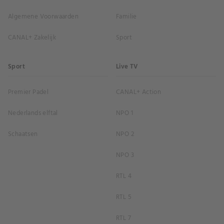
Algemene Voorwaarden
Familie
CANAL+ Zakelijk
Sport
Sport
Live TV
Premier Padel
CANAL+ Action
Nederlands elftal
NPO 1
Schaatsen
NPO 2
NPO 3
RTL 4
RTL 5
RTL 7