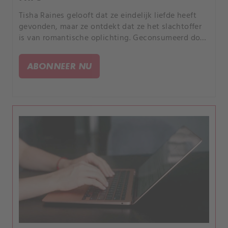
Tisha Raines gelooft dat ze eindelijk liefde heeft
gevonden, maar ze ontdekt dat ze het slachtoffer
is van romantische oplichting. Geconsumeerd door
gevoelens van verraad en woede zoekt Raines
wraak, maar haar acties nemen een nog duistere
ABONNEER NU
wending.