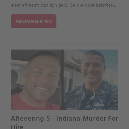
meer afneemt dan zijn geld. Gelokt door beloftes
van lucratieve deals, verliest hij een half miljoen
dollar, maar de impact gaat veel dieper.
ABONNEER NU
Aflevering 5 - Indiana-Murder For
Hire