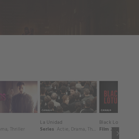
La Unidad
Black Lotus
ama
,
Thriller
Series
Actie
,
Drama
,
Thriller
Film
2023
Actie
,
keyboard_arrow_right