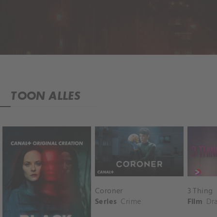
TOON ALLES
Coroner
3 Thing
Series
Crime
Film
Dr