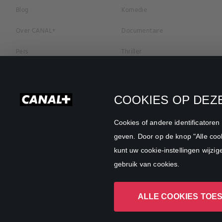
Blog
Komedie
Over CANAL+
Documentaire
Pers
Thriller
Vacatures
Geschiedenis
Privacybeleid
Romantiek
COOKIES OP DEZE
Cookievoorkeuren
Horror
Cookies of andere identificatore
Algemene Voorwaarden
Familie
geven. Door op de knop "Alle cook
kunt uw cookie-instellingen wijzig
CANAL+ Zakelijk
Sport
gebruik van cookies.
ALLE COOKIES TOE