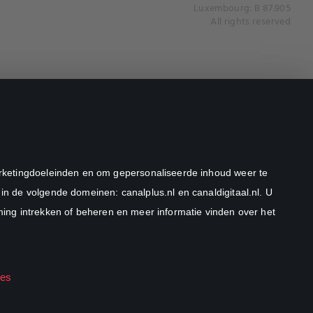
Luxembourg: B 87.905
All rights reserved
marketingdoeleinden en om gepersonaliseerde inhoud weer te
in de volgende domeinen: canalplus.nl en canaldigitaal.nl. U
ng intrekken of beheren en meer informatie vinden over het
ies