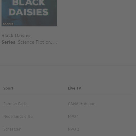
Black Daisies
Series
Science Fiction
,
Thriller
Sport
Live TV
Premier Padel
CANAL+ Action
Nederlands elftal
NPO 1
Schaatsen
NPO 2