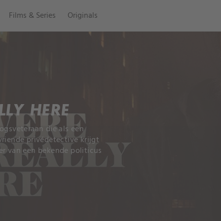
Films & Series
Originals
LLY HERE
ogsveteraan die als een
riende privédetective krijgt
er van een bekende politicus