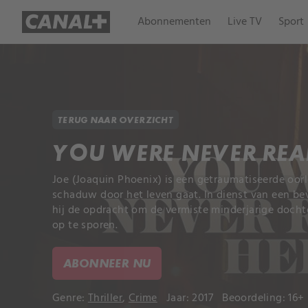
Abonnementen
Live TV
Sport
TERUG NAAR OVERZICHT
YOU WERE NEVER REA
Joe (Joaquin Phoenix) is een getraumatiseerde oorl
schaduw door het leven gaat. In dienst van een bev
hij de opdracht om de vermiste minderjarige docht
op te sporen.
ABONNEER NU
Genre:
Thriller
,
Crime
Jaar: 2017
Beoordeling: 16+