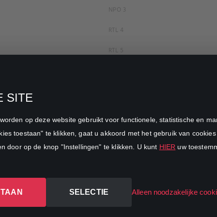
NPO 3
RTL 4
RTL 5
RTL 7
RTL 8
 SITE
RTL Z
n worden op deze website gebruikt voor functionele, statistische en 
SBS6
ies toestaan" te klikken, gaat u akkoord met het gebruik van cookies 
en door op de knop "Instellingen" te klikken. U kunt
HIER
uw toestemmi
Net5
Veronica
STAAN
SELECTIE
DreamWorks Channel
Alleen noodzakelijke cook