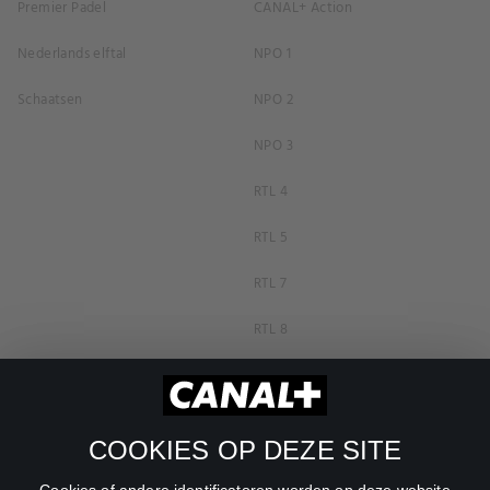
Premier Padel
CANAL+ Action
Nederlands elftal
NPO 1
Schaatsen
NPO 2
NPO 3
RTL 4
RTL 5
RTL 7
RTL 8
RTL Z
SBS6
COOKIES OP DEZE SITE
Net5