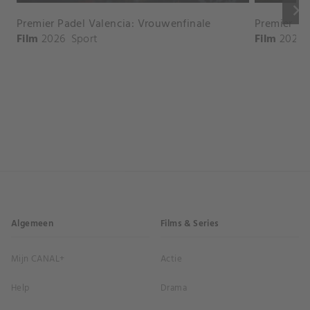
keyboard_arrow_right
Premier Padel Valencia: Vrouwenfinale
Premier Pa
Film
2026
Sport
Film
2026
Algemeen
Films & Series
Mijn CANAL+
Actie
Help
Drama