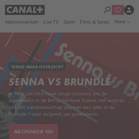
search
person
Meer
Abonnementen
Live TV
Sport
Films & Series
expand_more
TERUG NAAR OVERZICHT
SENNA VS BRUNDLE
In 1983 vochten twee jonge coureurs om de
suprematie in de Britse Formule 3-serie. Het winnen
van het kampioenschap zou hen een plek in de
Formule 1 voor volgend jaar garanderen.
ABONNEER NU