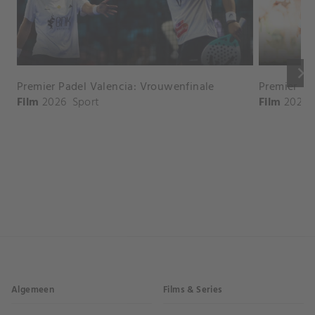
keyboard_arrow_right
Premier Padel Valencia: Vrouwenfinale
Premier Pa
Film
2026
Sport
Film
2026
Algemeen
Films & Series