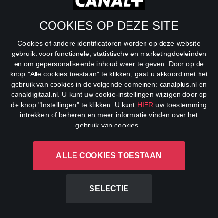
SBS6
COOKIES OP DEZE SITE
Net5
Cookies of andere identificatoren worden op deze website
Veronica
gebruikt voor functionele, statistische en marketingdoeleinden
en om gepersonaliseerde inhoud weer te geven. Door op de
DreamWorks Channel
knop "Alle cookies toestaan" te klikken, gaat u akkoord met het
gebruik van cookies in de volgende domeinen: canalplus.nl en
canaldigitaal.nl. U kunt uw cookie-instellingen wijzigen door op
de knop "Instellingen" te klikken. U kunt
HIER
uw toestemming
intrekken of beheren en meer informatie vinden over het
gebruik van cookies.
ALLE COOKIES TOESTAAN
CANAL+ Luxembourg S. à r.l., Rue Albert Borschette 4, L-1246
Luxembourg R.C.S.
Luxembourg: B 87.905
SELECTIE
All rights reserved