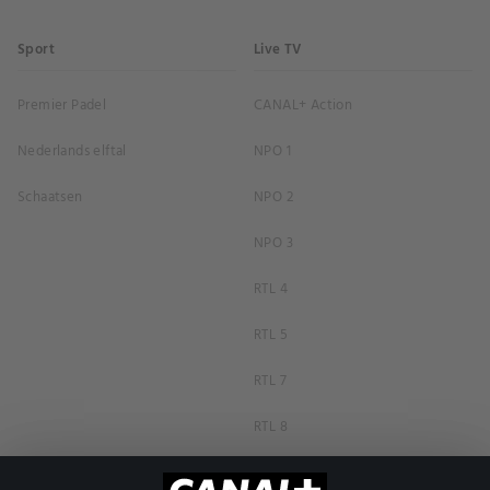
Sport
Live TV
Premier Padel
CANAL+ Action
Nederlands elftal
NPO 1
Schaatsen
NPO 2
NPO 3
RTL 4
RTL 5
RTL 7
RTL 8
RTL Z