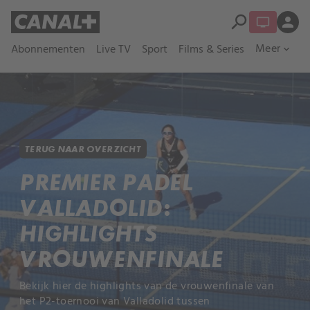
search
person
Meer
Abonnementen
Live TV
Sport
Films & Series
expand_more
TERUG NAAR OVERZICHT
PREMIER PADEL
VALLADOLID:
HIGHLIGHTS
VROUWENFINALE
Bekijk hier de highlights van de vrouwenfinale van
het P2-toernooi van Valladolid tussen