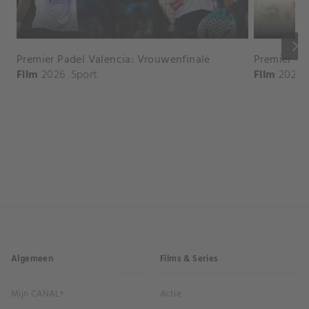
keyboard_arrow_right
Premier Padel Valencia: Vrouwenfinale
Premier Pa
Film
2026
Sport
Film
2026
Algemeen
Films & Series
Mijn CANAL+
Actie