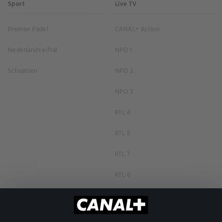
Sport
Live TV
Premier Padel
CANAL+ Action
Nederlands elftal
NPO 1
Schaatsen
NPO 2
NPO 3
RTL 4
RTL 5
RTL 7
RTL 8
RTL Z
SBS6