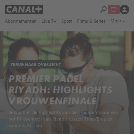
search
person
Meer
Abonnementen
Live TV
Sport
Films & Series
expand_more
TERUG NAAR OVERZICHT
PREMIER PADEL
RIYADH: HIGHLIGHTS
VROUWENFINALE
Bekijk hier de highlights van de vrouwenfinale van
het P1-toernooi van Riyadh tussen Triay/Brea en
Sánchez/Ustero.