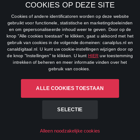
COOKIES OP DEZE SITE
Net5
Cookies of andere identificatoren worden op deze website
Veronica
gebruikt voor functionele, statistische en marketingdoeleinden
en om gepersonaliseerde inhoud weer te geven. Door op de
DreamWorks Channel
knop "Alle cookies toestaan" te klikken, gaat u akkoord met het
gebruik van cookies in de volgende domeinen: canalplus.nl en
canaldigitaal.nl. U kunt uw cookie-instellingen wijzigen door op
de knop "Instellingen" te klikken. U kunt
HIER
uw toestemming
intrekken of beheren en meer informatie vinden over het
gebruik van cookies.
ALLE COOKIES TOESTAAN
CANAL+ Luxembourg S. à r.l., Rue Albert Borschette 4, L-1246
Luxembourg R.C.S.
Luxembourg: B 87.905
SELECTIE
All rights reserved
Alleen noodzakelijke cookies