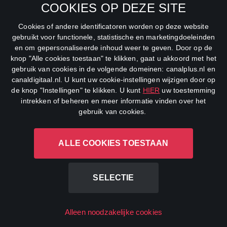
COOKIES OP DEZE SITE
Net5
Cookies of andere identificatoren worden op deze website
Veronica
gebruikt voor functionele, statistische en marketingdoeleinden
en om gepersonaliseerde inhoud weer te geven. Door op de
DreamWorks Channel
knop "Alle cookies toestaan" te klikken, gaat u akkoord met het
gebruik van cookies in de volgende domeinen: canalplus.nl en
canaldigitaal.nl. U kunt uw cookie-instellingen wijzigen door op
de knop "Instellingen" te klikken. U kunt
HIER
uw toestemming
intrekken of beheren en meer informatie vinden over het
gebruik van cookies.
ALLE COOKIES TOESTAAN
CANAL+ Luxembourg S. à r.l., Rue Albert Borschette 4, L-1246
Luxembourg R.C.S.
Luxembourg: B 87.905
SELECTIE
All rights reserved
Alleen noodzakelijke cookies