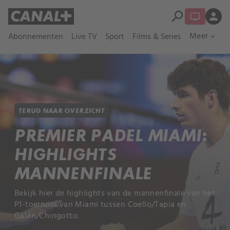
search
person
Meer
Abonnementen
Live TV
Sport
Films & Series
expand_more
TERUG NAAR OVERZICHT
PREMIER PADEL MIAMI:
HIGHLIGHTS
MANNENFINALE
Bekijk hier de highlights van de mannenfinale van het
P1-toernooi van Miami tussen Coello/Tapia en
Galán/Chingotto.