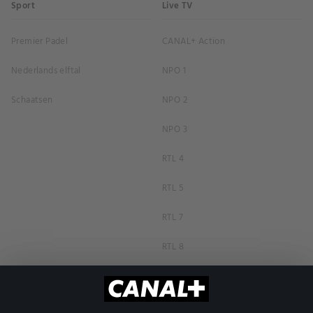
Sport
Live TV
Premier Padel
CANAL+ Action
Nederlands elftal
NPO 1
Schaatsen
NPO 2
NPO 3
RTL 4
RTL 5
RTL 7
RTL 8
RTL Z
SBS6