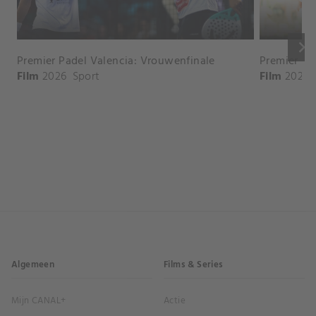
keyboard_arrow_right
Premier Padel Valencia: Vrouwenfinale
Premier Pa
Film
2026
Sport
Film
2026
Algemeen
Films & Series
Mijn CANAL+
Actie