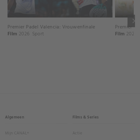
keyboard_arrow_right
Premier Padel Valencia: Vrouwenfinale
Premier Pa
Film
2026
Sport
Film
2026
Algemeen
Films & Series
Mijn CANAL+
Actie