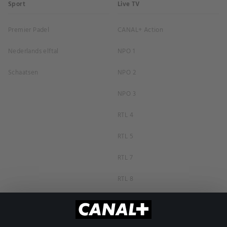
Sport
Live TV
Premier Padel
CANAL+ Action
Nederlands elftal
NPO 1
Schaatsen
NPO 2
NPO 3
RTL 4
RTL 5
RTL 7
RTL 8
RTL Z
SBS6