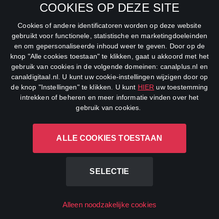
COOKIES OP DEZE SITE
Net5
Cookies of andere identificatoren worden op deze website
Veronica
gebruikt voor functionele, statistische en marketingdoeleinden
en om gepersonaliseerde inhoud weer te geven. Door op de
DreamWorks Channel
knop "Alle cookies toestaan" te klikken, gaat u akkoord met het
gebruik van cookies in de volgende domeinen: canalplus.nl en
canaldigitaal.nl. U kunt uw cookie-instellingen wijzigen door op
de knop "Instellingen" te klikken. U kunt
HIER
uw toestemming
intrekken of beheren en meer informatie vinden over het
gebruik van cookies.
ALLE COOKIES TOESTAAN
CANAL+ Luxembourg S. à r.l., Rue Albert Borschette 4, L-1246
Luxembourg R.C.S.
Luxembourg: B 87.905
SELECTIE
All rights reserved
Alleen noodzakelijke cookies