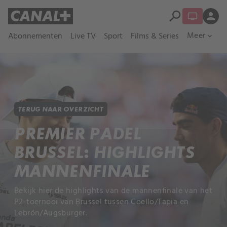
search
person
Meer
Abonnementen
Live TV
Sport
Films & Series
expand_more
TERUG NAAR OVERZICHT
PREMIER PADEL
BRUSSEL: HIGHLIGHTS
MANNENFINALE
Bekijk hier de highlights van de mannenfinale van het
P2-toernooi van Brussel tussen Coello/Tapia en
Lebrón/Augsburger.