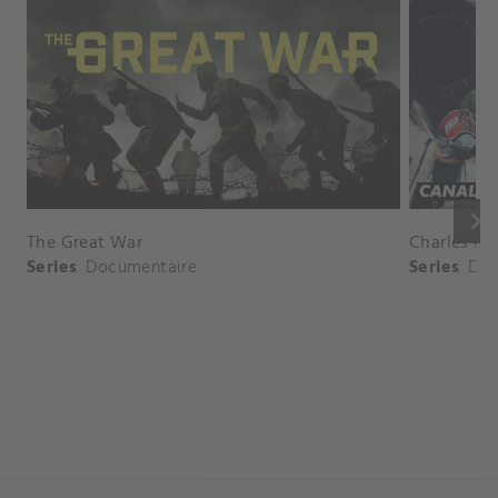
keyboard_arrow_right
The Great War
Charles Le
Series
Documentaire
Series
Doc