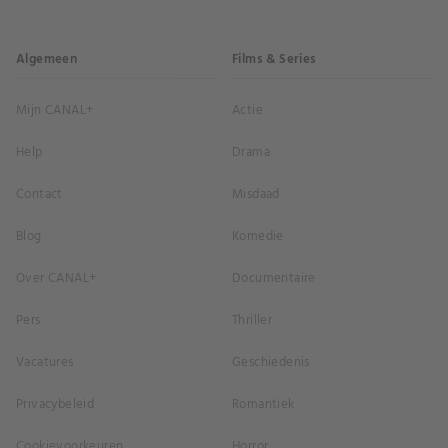
Algemeen
Films & Series
Mijn CANAL+
Actie
Help
Drama
Contact
Misdaad
Blog
Komedie
Over CANAL+
Documentaire
Pers
Thriller
Vacatures
Geschiedenis
Privacybeleid
Romantiek
Cookievoorkeuren
Horror