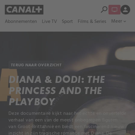
search
person
Meer
Abonnementen
Live TV
Sport
Films & Series
expand_more
TERUG NAAR OVERZICHT
DIANA & DODI: THE
PRINCESS AND THE
PLAYBOY
Deze documentaire kijkt naar het echte en onvertelde
verhaal van een van de meest onbegrepen figuren
van Groot-Brittannië en biedt een fascinerend nieuw
inzicht in zijn tragische romance met Diana. De