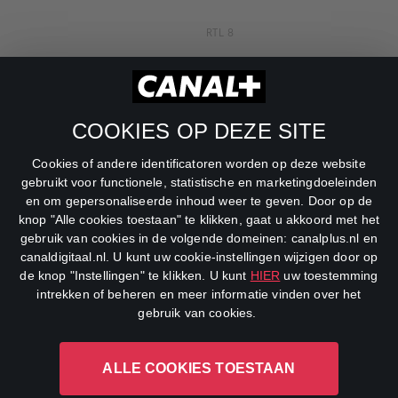
RTL 8
RTL Z
SBS6
COOKIES OP DEZE SITE
Net5
Cookies of andere identificatoren worden op deze website
Veronica
gebruikt voor functionele, statistische en marketingdoeleinden
en om gepersonaliseerde inhoud weer te geven. Door op de
DreamWorks Channel
knop "Alle cookies toestaan" te klikken, gaat u akkoord met het
gebruik van cookies in de volgende domeinen: canalplus.nl en
canaldigitaal.nl. U kunt uw cookie-instellingen wijzigen door op
de knop "Instellingen" te klikken. U kunt
HIER
uw toestemming
intrekken of beheren en meer informatie vinden over het
gebruik van cookies.
ALLE COOKIES TOESTAAN
CANAL+ Luxembourg S. à r.l., Rue Albert Borschette 4, L-1246