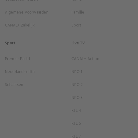
Algemene Voorwaarden
Familie
CANAL+ Zakelijk
Sport
Sport
Live TV
Premier Padel
CANAL+ Action
Nederlands elftal
NPO 1
Schaatsen
NPO 2
NPO 3
RTL 4
RTL 5
RTL 7